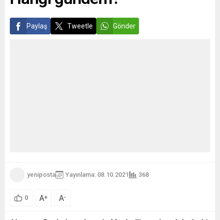
Paylaş
Tweetle
Gönder
yeniposta
Yayınlama: 08.10.2021
368
A
A
+
-
0