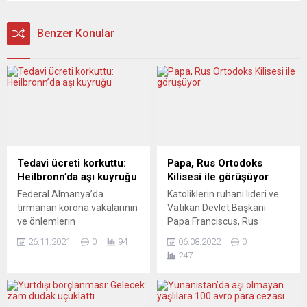
Benzer Konular
Tedavi ücreti korkuttu:
Papa, Rus Ortodoks
Heilbronn’da aşı kuyruğu
Kilisesi ile görüşüyor
Federal Almanya’da
Katoliklerin ruhani lideri ve
tırmanan korona vakalarının
Vatikan Devlet Başkanı
ve önlemlerin
Papa Franciscus, Rus
sertleştirilmesinin yanı sıra
Ortodoks Kilisesi Dış İlişkiler
26.11.2021
0
94
06.08.2022
0
tedavi ücretlerinin bir
Sorumlusu Metropolit
247
kısmının aşısızlara
Antonij ile görüştü.
ödetilmesi gündeme gelince
Vatikan’dan yapılan
aşı kuyrukları oluştu.
açıklamada, Papa’nın Rus
Heilbronn kentinde kurulan
Ortodoks Kilisesi’nin yeni