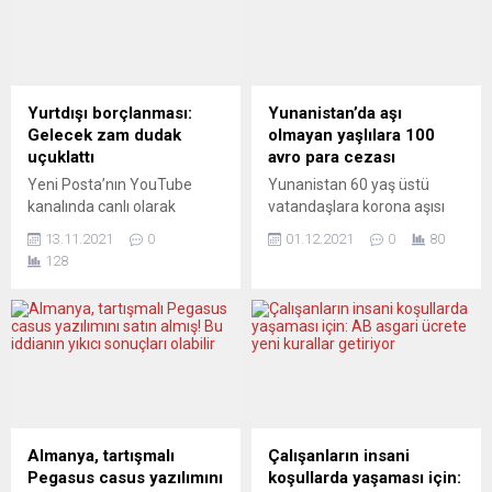
mobil aşı merkezlerine
göreve gelen dış ilişkiler
yüklenme olunca aşı olmak
sorumlusu Metropolit
isteyenler uzun süre
Antonij’i kabul ettiği
sokakta beklemek zorunda
belirtilirken görüşmenin
kaldı. Almanya’da aşı
içeriğine dair detay
Yurtdışı borçlanması:
Yunanistan’da aşı
merkezlerinin 30 Eylül
verilmedi. Basında yer alan
Gelecek zam dudak
olmayan yaşlılara 100
tarihinden itibaren
haberlerde, söz konusu
uçuklattı
avro para cezası
kapanması sonrası, mobil...
görüşmenin, Papa’nın...
Yeni Posta’nın YouTube
Yunanistan 60 yaş üstü
kanalında canlı olarak
vatandaşlara korona aşısı
yayınlanan, Danışma Saati
olma zorunluluğu getiriyor.
13.11.2021
0
01.12.2021
0
80
adlı programda Sosyal
Aşı olmayanlara aylık 100
128
güvenlik uzmanı Muhsin
avro para cezası verilecek.
Soysal yurtdışı borçlanma
Yunanistan Başbakanı
ve Sosyal Güvenlik
Kiryakos Mitsotakis devlet
alanındaki merak edilen
televizyonunda yaptığı
konuları detayları ile birlikte
açıklamada “Beklemekte
açıklıyor. Programda öne
ısrarcı olan tek bir yaş grubu
çıkan konular şöyle:
var: 60 yaş üstünde aşı
Emeklilikte yaşa takılanlara
olmayan 580 bin
yeni çözümler, emekli
vatandaştan kasım ayında
Almanya, tartışmalı
Çalışanların insani
maaşları ne kadar olacak,
sadece 60 bini aşı yaptırdı.
Pegasus casus yazılımını
koşullarda yaşaması için:
asgari ücret tespit
Ve...