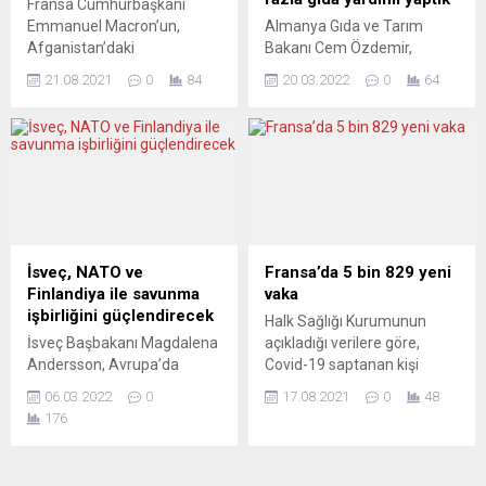
Fransa Cumhurbaşkanı
gösteriyor. Temmuz ayı
Nadhim Zahavi’nin Eğitim
Emmanuel Macron’un,
Almanya Gıda ve Tarım
ortasında Kuzey Ren-
Bakanlığı görevine...
Afganistan’daki
Bakanı Cem Özdemir,
Vestfalya ve Rheinland-
mevcudiyetlerinin adil
ülkesinin şimdiye kadar
Pfalz...
21.08.2021
0
84
20.03.2022
0
64
olduğuna ilişkin yaptığı
Ukrayna’ya 3 bin tondan
açıklamalara tepki olarak,
fazla gıda yardımı yaptığını
sosyal medyada, Fransız
açıkladı. Bu arada AB
askerlerinin 2008’de
Komisyonu, Ukrayna’da açlık
Afganistan’da bir köyün
tehlikesine karşı uyardı.
bombalanması sırasında
Almanya Gıda ve Tarım
kaydedilen görüntüler
Bakanı Cem Özdemir,
gündeme geldi. Emmanuel
ülkesinin Ukrayna’ya
Macron’un pazartesi akşamı
şimdiye kadar yaptığı gıda
İsveç, NATO ve
Fransa’da 5 bin 829 yeni
yaptığı “Afganistan’daki
yardımlarının miktarının 3
Finlandiya ile savunma
vaka
mücadelemiz adildi ve
bin tonu geçtiğini ifade
işbirliğini güçlendirecek
Halk Sağlığı Kurumunun
Fransa buna katılmaktan
ederek, mart...
İsveç Başbakanı Magdalena
açıkladığı verilere göre,
onur duydu” açıklamalarının
Andersson, Avrupa’da
Covid-19 saptanan kişi
ardından Twitter
güvenlik durumunun
sayısı son 24 saatte 6
kullanıcıları, France 2
06.03.2022
0
17.08.2021
0
48
değiştiğini ve bu nedenle
milyon 476 bin 864’e
televizyonunda yayımlanan
176
Finlandiya ve NATO ile
yükseldi. Son 24 saatte 97
bir...
savunma işbirliğini
kişinin hayatını
güçlendireceklerini söyledi.
kaybetmesiyle, can kaybı