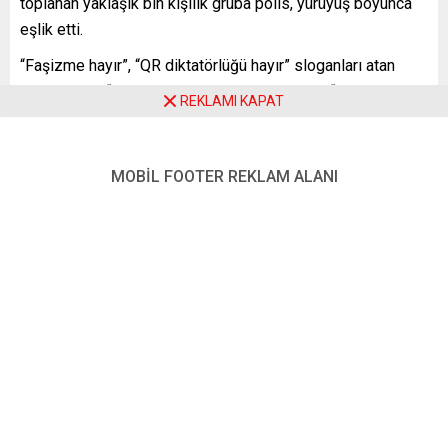
toplanan yaklaşık bin kişilik gruba polis, yürüyüş boyunca
eşlik etti.
“Faşizme hayır”, “QR diktatörlüğü hayır” sloganları atan
göstericiler, “Benim hayatım, benim kararım”, “Biz denek
REKLAMI KAPAT
değiliz”, “Çocuklar bizim geleceğimiz, deney domuzları
değil” yazılı dövizler taşıdı.
MOBİL FOOTER REKLAM ALANI
Çok sayıda polisin görev aldığı ve geniş güvenlik önlemleri
alınan gösteri, olaysız sona erdi.
ROTTERDAM’DA 51 GÖZALTI
Öte yandan Hollanda Polisinden yapılan yazılı açıklamada,
Rotterdam kentinde Covid-19 kısıtlamaları karşıtı
gösteride eylemcilerin havai fişek kullandığı ve yangın
çıkardığı belirtildi. Olaylarda en az bir polis arabası ateşe
verilirken, diğer polis araçlarında da ciddi hasar meydana
geldiği kaydedildi.
Toplumsal olaylara müdahale aracının devreye girdiği