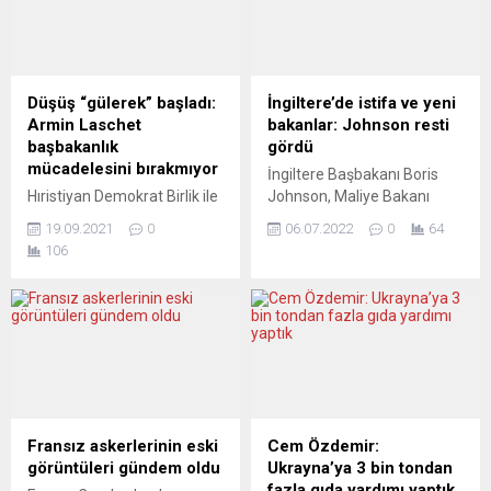
Düşüş “gülerek” başladı:
İngiltere’de istifa ve yeni
Armin Laschet
bakanlar: Johnson resti
başbakanlık
gördü
mücadelesini bırakmıyor
İngiltere Başbakanı Boris
Hıristiyan Demokrat Birlik ile
Johnson, Maliye Bakanı
Hıristiyan Sosyal Birlik
Rishi Sunak’ın kabineden
19.09.2021
0
06.07.2022
0
64
(CDU/CSU) partilerinin adayı
istifasının ardından Eğitim
106
Armin Laschet, Başbakan
Bakanı Nadhim Zahavi’yi
Angela Merkel’in halefi
yeni Maliye Bakanı olarak
olmayı hedefliyor. Ancak
atadı. Başbakanlık Ofisi 10
kamuoyu yoklamaları bunun
Numara’dan yapılan
pek mümkün olmadığını
açıklamada, istifa eden
gösteriyor. Kamuoyu
Sağlık Bakanı Sajid Javid’in
araştırmaları Armin
yerine Steve Barclay’in,
Laschet’in siyasi yaşamında
Maliye Bakanı Sunak’ın
son büyük kozu oynamaya
yerine ise Zahavi’nin
Fransız askerlerinin eski
Cem Özdemir:
çalıştığını, ancak yolun
getirildiği bildirdi.
görüntüleri gündem oldu
Ukrayna’ya 3 bin tondan
sonuna iyice yaklaştığını
Açıklamada, Johnson’ın,
fazla gıda yardımı yaptık