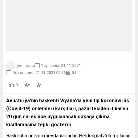
yeniposta
Yayınlama: 21.11.2021
Düzenleme: 21.11.2021 09:56
54
A
A
+
-
0
Avusturya’nın başkenti Viyana’da yeni tip koronavirüs
(Covid-19) önlemleri karşıtları, pazartesiden itibaren
20 gün süresince uygulanacak sokağa çıkma
kısıtlamasına tepki gösterdi.
Başkentin önemli meydanlarından Heldenplatz’da toplanan