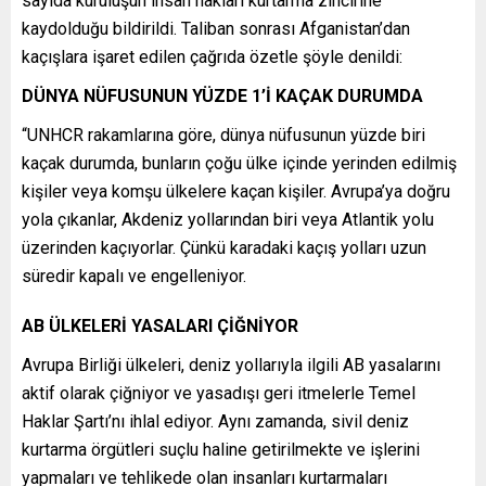
sayıda kuruluşun insan hakları kurtarma zincirine
kaydolduğu bildirildi. Taliban sonrası Afganistan’dan
kaçışlara işaret edilen çağrıda özetle şöyle denildi:
DÜNYA NÜFUSUNUN YÜZDE 1’İ KAÇAK DURUMDA
“UNHCR rakamlarına göre, dünya nüfusunun yüzde biri
kaçak durumda, bunların çoğu ülke içinde yerinden edilmiş
kişiler veya komşu ülkelere kaçan kişiler. Avrupa’ya doğru
yola çıkanlar, Akdeniz yollarından biri veya Atlantik yolu
üzerinden kaçıyorlar. Çünkü karadaki kaçış yolları uzun
süredir kapalı ve engelleniyor.
AB ÜLKELERİ YASALARI ÇİĞNİYOR
Avrupa Birliği ülkeleri, deniz yollarıyla ilgili AB yasalarını
aktif olarak çiğniyor ve yasadışı geri itmelerle Temel
Haklar Şartı’nı ihlal ediyor. Aynı zamanda, sivil deniz
kurtarma örgütleri suçlu haline getirilmekte ve işlerini
yapmaları ve tehlikede olan insanları kurtarmaları