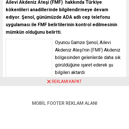
Ailevi Akdeniz Ateşi (FMF) hakkında Türkiye
kökenlileri anadillerinde bilgilendirmeye devam
ediyor. Şenol, günümüzde ADA adlı cep telefonu
uygulaması ile FMF belirtilerinin kontrol edilmesinin
mümkün olduğunu belirtti.
Oyuncu Gamze Şenol, Ailevi
Akdeniz Ateşi’nin (FMF) Akdeniz bölgesinden gelenlerde
daha sık görüldüğüne işaret ederek şu bilgileri aktardı:
“Çocuklar ve yetişkinlerde sık sık ateşlenme, karın ağrısı,
göğüs ve eklemlerde ağrı meydana geldiğinde, bu
REKLAMI KAPAT
ateşlenmeden fazlası olabilir. Ailevi Akdeniz Ateşi irsi bir
hastalıktır. Bu hastalığa daha çok güneydoğu Akdeniz
bölgesinde yaşayan insanlarda rastlanmaktadır, örneğin
MOBİL FOOTER REKLAM ALANI
Türkiye veya Arap ülkelerinde daha sık görülmektedir. FMF
çoğunlukla çocuklukta baş gösterir. Hastalığın kesin
tanınmasına kadar çoğunlukla uzun zaman geçmektedir. Bu
da FMF hastalığının çok nadir olmasından ve ateş, göğüs