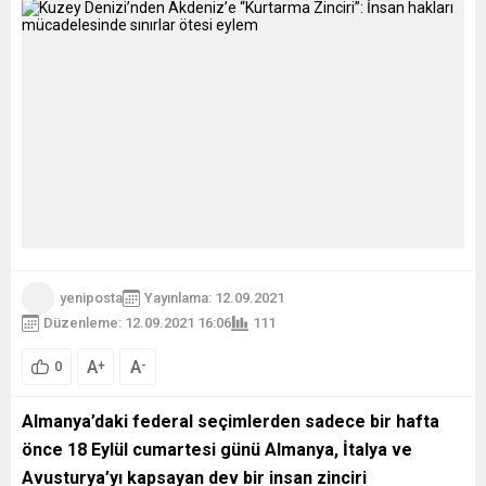
yeniposta
Yayınlama: 12.09.2021
Düzenleme: 12.09.2021 16:06
111
A
A
+
-
0
Almanya’daki federal seçimlerden sadece bir hafta
önce 18 Eylül cumartesi günü Almanya, İtalya ve
Avusturya’yı kapsayan dev bir insan zinciri