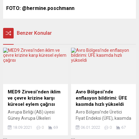
FOTO: @hermine.poschmann
Benzer Konular
MED9 Zirvesi’nden iklim
Avro Bölgesi’nde
ve çevre krizine karşı
enflasyon bildirimi: ÜFE
küresel eylem çağrısı
kasımda hızlı yükseldi
Avrupa Birliği (AB) üyesi
Avro Bölgesi’nde Üretici
Güney Avrupa Ülkeleri
Fiyat Endeksi (ÜFE), kasımda
(MED9) Zirvesinin sonunda
geçen yılın aynı dönemine
18.09.2021
0
69
06.01.2022
0
67
yayımlanan Atina
göre yüzde 23,7 arttı.
Bildirgesinde, derinleşen
Avrupa İstatistik Ofisi