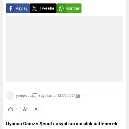
Paylaş
Tweetle
Gönder
yeniposta
Yayınlama: 12.09.2021
119
A
A
+
-
0
Oyuncu Gamze Şenol sosyal sorumluluk üstlenerek