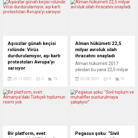
iklim ve çevre krizi ile
(Eurostat), Avrupa Birliği
mücadele için özel sektör ve
(AB) ve Avro Bölgesi’nin
sivil toplumun da katılımıyla
kasım ayı ÜFE verilerini
küresel anlamda eyleme
yayımladı. Buna göre, AB’de
geçilmesi gerektiği belirtildi.
ÜFE, kasımda bir önceki aya
Yunanistan’ın başkenti
kıyasla yüzde 2, geçen yılın
Atina’da İspanya, İtalya,
aynı dönemine göre de
Aşısızlar günah keçisi
Alman hükümeti 22,5
Malta, Portekiz, Güney Kıbrıs
yüzde 23,7...
rolünde: Virüs
milyar avroluk silah
Rum Yönetimi (GKRY),
durdurulamıyor, aşı kartı
ihracatını onayladı
Fransa, Hırvatistan ve
protestoları Avrupa’yı
Alman hükümeti 2017
Slovenya’nın...
sarsıyor
yılından bu yana 22,5 milyar
Yüksek aşılama oranlarına
avroluk ”savunma
25.11.2021
0
75
30.08.2021
0
51
rağmen virüs Avrupa’da
endüstrisi” ihracatını
yayılmasını durduramıyor.
onayladı. En fazla silah ve
Hükümetler, bugüne dek
teçhizat Macaristan ve
uyguladıkları salgın
ABD’ye satıldı. Son 20 yılda
stratejisinin iflas ettiğini
Afganistan’a silah ihracatı
gizlemek için “günah keçisi”
ise 400 milyon avroyu geçti.
olarak aşısızları seçti.
Sol Parti milletvekili Sevim
Avrupa yeni sosyal
Dağdelen’in ilgili soru
patlamalara gebe…
önergesini yanıtlayan
Bir platform, evet:
Pegasus şoku: “Sivil
Koronavirüs (Covid-19)
Ekonomi Bakanlığı,