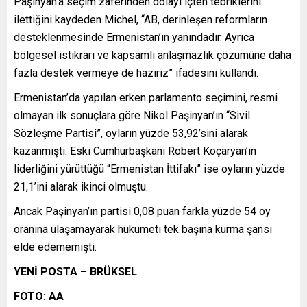
Paşinyan’a seçim zaferinden dolayı içten tebriklerini
ilettiğini kaydeden Michel, “AB, derinleşen reformların
desteklenmesinde Ermenistan’ın yanındadır. Ayrıca
bölgesel istikrarı ve kapsamlı anlaşmazlık çözümüne daha
fazla destek vermeye de hazırız” ifadesini kullandı.
Ermenistan’da yapılan erken parlamento seçimini, resmi
olmayan ilk sonuçlara göre Nikol Paşinyan’ın “Sivil
Sözleşme Partisi”, oyların yüzde 53,92’sini alarak
kazanmıştı. Eski Cumhurbaşkanı Robert Koçaryan’ın
liderliğini yürüttüğü “Ermenistan İttifakı” ise oyların yüzde
21,1’ini alarak ikinci olmuştu.
Ancak Paşinyan’ın partisi 0,08 puan farkla yüzde 54 oy
oranına ulaşamayarak hükümeti tek başına kurma şansı
elde edememişti.
YENİ POSTA – BRÜKSEL
FOTO: AA