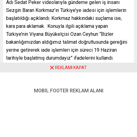
Adı Sedat Peker videolarıyla gündeme gelen iş insanı
Sezgin Baran Korkmaz’ın Türkiye’ye iadesi için işlemlerin
başlatıldığı açıklandı. Korkmaz hakkındaki suçlama ise,
kara para aklamak. Konuyla ilgili açıklama yapan
Türkiye’nin Viyana Büyükelçisi Ozan Ceyhun “Bizler
bakanlığımızdan aldığımız talimat doğrultusunda gereğini
yerine getirerek iade işlemleri için süreci 19 Haziran
tarihiyle başlatmış durumdayız” ifadelerini kullandı.
REKLAMI KAPAT
28 Aralık 2020 tarihli MASAK raporu, Korkmaz’a ait SBK
Holding ve ona bağlı 6 şirketin 132 milyon dolar kara para
akladığını ortaya koydu. Savcılık, “suçtan kaynaklanan
MOBİL FOOTER REKLAM ALANI
malvarlığı değerlerini aklama suçu”ndan soruşturma
başlattı. Hakkında gözaltı kararı verilen 19 kişinin 11’i
gözaltına alındı.
5 Aralık 2020’de İstanbul Havalimanı’ndan yurtdışına kaçan
Korkmaz cumartesi gününden bu yana Avusturya’da
gözaltında tutuluyor.