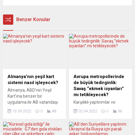
Benzer Konular
Almanya’nın yeşil kart
Avrupa metropollerinde
sistemi nasıl işleyecek?
de büyük tedirginlik:
Savaş “ekmek isyanları”
Almanya, ABD’nin Yeşil
mı tetikleyecek?
Kart’ına benzer bir
uygulama ile AB vatandaşı
Karşılıklı yaptırımlar ve
olmayan çalışanların
ihracat yasaklarının,
13.09.2022
0
88
02.04.2022
0
96
Almanya’da çalışmasını
Rusya’yı dünya pazarından
kolaylaştırmak istiyor. Peki
giderek daha fazla kopardığı
bu sistem nasıl işleyecek?
iddia ediliyor. Ama dünya
Dünyanın en büyük
pazarı ve özellikle Avrupa