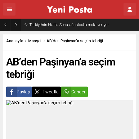
Türkiye’nin Hafta Sonu ağustosta mola veriyor
Anasayfa
Manşet
AB’den Paşinyan’a seçim tebriği
AB’den Paşinyan’a seçim
tebriği
Paylaş
Tweetle
Gönder