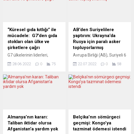
dördüncü ekonomisi olan
ekonomisi, beklenmedik bir
Almanya’da sendikalar ve
darbeyle karşı karşıya
işveren dernekleri, uzun
kaldığını da anlamaya
süredir iş gücü sıkıntısından
başladı. Endişe derinleşiyor.
şikayetçi. Çalışma Bakanlığı
Ukrayna savaşından önce
“Küresel gıda kıtlığı” ile
AB’den Suriyelilere
da iş gücünde yaşanan
zaten yüksek olan enerji
mücadele: G7’den gıda
yaptırım: Ukrayna’da
eksikliğin, ekonomik
fiyatları daha da artarken,
stokları olan ülke ve
Rusya için paralı asker
büyümeyi sekteye uğrattığı
Rusya ve Ukrayna’nın
şirketlere çağrı
topluyorlarmış
uyarısında...
başlıca üreticileri olduğu...
G7 ülkelerinin liderleri,
Avrupa Birliği (AB), Suriyeli 6
küresel gıda güvenliği
kişi ve 1 şirketi Rusya için
28.06.2022
0
75
22.07.2022
0
58
kriziyle mücadele için 4,5
Ukrayna’da savaşmak üzere
milyar dolar ayıracaklarını
paralı asker topladıkları
belirterek, büyük gıda
gerekçesiyle yaptırım
stoklarına sahip ülke ve
listesine aldı. Resmi
şirketlere “piyasaları
gazetedeki ilgili kararda
bozmadan küresel gıda
“Suriye rejimi, Rusya’nın
kıtlığını gidermeye yardımcı
Ukrayna’ya yönelik sebepsiz
olmaları” çağrısında
ve haksız savaşına askeri de
bulundu. ABD, Almanya,
dahil olmak üzere her
Almanya’nın kararı:
Belçika’nın sömürgeci
İngiltere, Kanada, Fransa,
alanda destek sağlıyor”
Taliban iktidar olursa
geçmişi: Kongo’ya
İtalya ve Japonya’dan
ifadesi kullanıldı. Ukrayna’da
Afganistan’a yardım yok
tazminat ödemesi istendi
oluşan G7 ülkelerinin
savaşmak üzere Suriyeli