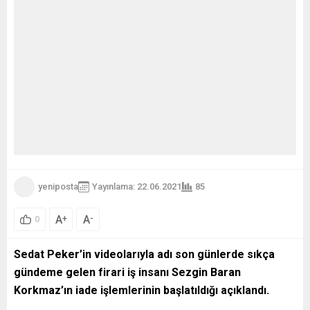
yeniposta
Yayınlama: 22.06.2021
85
A
A
+
-
0
Sedat Peker’in videolarıyla adı son günlerde sıkça
gündeme gelen firari iş insanı Sezgin Baran
Korkmaz’ın iade işlemlerinin başlatıldığı açıklandı.