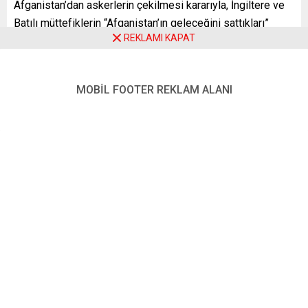
Afganistan’dan askerlerin çekilmesi kararıyla, İngiltere ve
Batılı müttefiklerin “Afganistan’ın geleceğini sattıkları”
REKLAMI KAPAT
değerlendirmesinde bulundu.
“Şimdi geri çekilme stratejik bir hata. Bunun bizim
çıkarımıza olduğuna inanmıyorum” diyen Barrons,
MOBİL FOOTER REKLAM ALANI
askerlerin geri çekilmesi kararıyla Asya, Afrika ve Orta
Doğu’daki müttefiklere “gerçekten talihsiz bir mesaj”
gönderildiğini söyledi. Barrons, “İnsani veya siyasi krizin
olmamasını sağlamaktansa, ayrılmayı tercih ediyoruz.
Afganistan’da terör örgütlerinin yeniden kurulması,
Avrupa’ya ve başka yerlere zarar verme riskini göze
alacağız. Bence bu çok zayıf bir stratejik sonuç” ifadesini
kullandı.
“RAPORLAR SON DERECE RAHATSIZ EDİCİ”
İngiliz hükümetinden bir sözcü de şu ifadeleri kullandı:
“Afganistan’daki güvenlik durumunun ciddi olduğunun ve