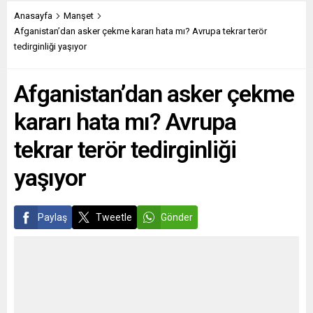
kapsamında, ilk defa iki çatı
arkası kesilmiyor.
arasına inşa edilen geçici
Muhalefetteki Hıristiyan
Anasayfa
Manşet
köprüye ve kentin bazı
demokratlar, hükümetin
Afganistan’dan asker çekme kararı hata mı? Avrupa tekrar terör
çatılarına çıkma imkanı
Ukrayna’ya silah verdiği
tedirginliği yaşıyor
bulan ziyaretçiler, kenti ve
iddialarını kuşkuyla karşıladı.
manzarayı izledi.
Federal Almanya Maliye
Afganistan’dan asker çekme
Ziyaretçiler, çatıların...
Bakanı Christian Lindner,
Twitter hesabından yaptığı
kararı hata mı? Avrupa
açıklamada, 2 milyar...
tekrar terör tedirginliği
yaşıyor
Paylaş
Tweetle
Gönder