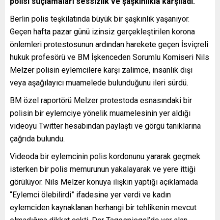
polisi suçlamaları sessizlik ve şaşkınlıkla karşıladı.
Berlin polis teşkilatında büyük bir şaşkınlık yaşanıyor.
Geçen hafta pazar günü izinsiz gerçekleştirilen korona
önlemleri protestosunun ardından harekete geçen İsviçreli
hukuk profesörü ve BM İşkenceden Sorumlu Komiseri Nils
Melzer polisin eylemcilere karşı zalimce, insanlık dışı
veya aşağılayıcı muamelede bulunduğunu ileri sürdü.
BM özel raportörü Melzer protestoda esnasındaki bir
polisin bir eylemciye yönelik muamelesinin yer aldığı
videoyu Twitter hesabından paylaştı ve görgü tanıklarına
çağrıda bulundu.
Videoda bir eylemcinin polis kordonunu yararak geçmek
isterken bir polis memurunun yakalayarak ve yere ittiği
görülüyor. Nils Melzer konuya ilişkin yaptığı açıklamada
“Eylemci ölebilirdi” ifadesine yer verdi ve kadın
eylemciden kaynaklanan herhangi bir tehlikenin mevcut