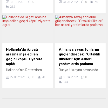
hatırlatırken, Almanya başta
çevresine gelerek konvoya
13.10.2021
0
23.04.2022
0
74
sanat adına ve sosyal
öncesi yapamadığı
olmak üzere aşının zengin...
destek...
232
açıdan en önemli
etkinliklerden ikisini
projelerinden biri olan
gerçekleştirecek. Türk-
“Almanya Türküleri”, çok
Alman kökenli iki kadın
ilginç bir proje oldu. Ne mi
tarafından kadın portrelerİ
oldu? “Yıllar boyunca ne
tanıtılacak, kadınların
listeye girdiler ne de bir ödül
sorunları ve çözüm yollarının
aldılar. Sanki yok
anlatılacağı söyleşi
hükmündeydiler. Onca yıl
gerçekleştirilecek.
onlardan yükselen seslere
Uluslararası kadın
Hollanda’da iki çatı
Almanya savaş fonlarını
kulak kabartan çıkmadı....
dayanışmasının bir simgesi
arasına inşa edilen
güçlendirecek: “Ortaklık
olarak, kadınlar arasındaki
geçici köprü ziyarete
ülkeleri” için askeri
dostluğu pekiştirmek adına
açıldı
yardımlarda patlama
sembolik Türk Meşe Ağacı,
Hollanda’nın Rotterdam
Rusya-Ukrayna savaşında
Fürth Stbeleidye parkına
kentinde, Rotterdamse
Kiev’i yeterince
dikilecek....
27.05.2022
0
70
16.04.2022
0
Dakendagen Vakfınca bu yıl
desteklemediği gerekçesiyle
144
altıncı kez düzenlenecek
baskı altına bulunan Alman
“Açık Çatı Günleri” etkinliği
hükümeti, “ortaklık ülkeleri”
kapsamında iki çatı arasına
için yapacağı yardımı 2
inşa edilen geçici köprü
milyar avroya çıkarma kararı
ziyarete açıldı. Etkinlik
aldı, ama eleştirilerin ardı