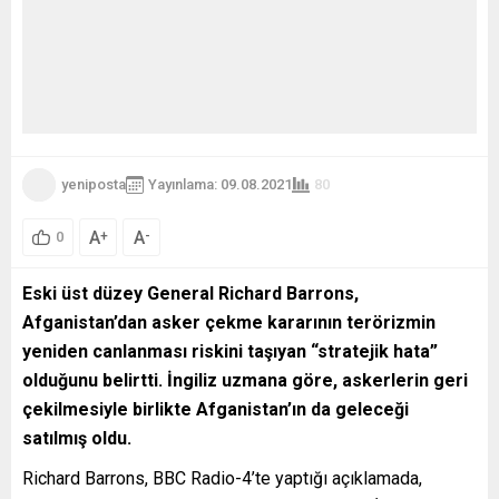
yeniposta
Yayınlama: 09.08.2021
80
A
A
+
-
0
Eski üst düzey General Richard Barrons,
Afganistan’dan asker çekme kararının terörizmin
yeniden canlanması riskini taşıyan “stratejik hata”
olduğunu belirtti. İngiliz uzmana göre, askerlerin geri
çekilmesiyle birlikte Afganistan’ın da geleceği
satılmış oldu.
Richard Barrons, BBC Radio-4’te yaptığı açıklamada,