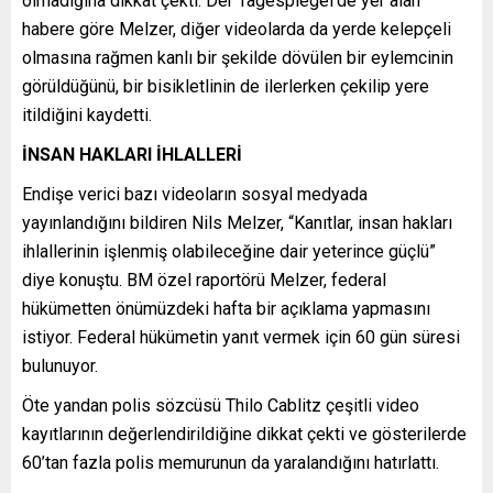
olmadığına dikkat çekti. Der Tagespiegel’de yer alan
habere göre Melzer, diğer videolarda da yerde kelepçeli
olmasına rağmen kanlı bir şekilde dövülen bir eylemcinin
görüldüğünü, bir bisikletlinin de ilerlerken çekilip yere
itildiğini kaydetti.
İNSAN HAKLARI İHLALLERİ
Endişe verici bazı videoların sosyal medyada
yayınlandığını bildiren Nils Melzer, “Kanıtlar, insan hakları
ihlallerinin işlenmiş olabileceğine dair yeterince güçlü”
diye konuştu. BM özel raportörü Melzer, federal
hükümetten önümüzdeki hafta bir açıklama yapmasını
istiyor. Federal hükümetin yanıt vermek için 60 gün süresi
bulunuyor.
Öte yandan polis sözcüsü Thilo Cablitz çeşitli video
kayıtlarının değerlendirildiğine dikkat çekti ve gösterilerde
60’tan fazla polis memurunun da yaralandığını hatırlattı.