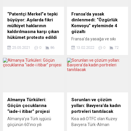
“Patentçi Merkel”e tepki
Fransa’da yasak
büyüyor: Aşılarda fikri
dinlenmedi: “Özgürlük
mülkiyet haklarının
Konvoyu” eyleminde 4
kaldırılmasına karşı çıkan
gözaltı
hükümet protesto edildi
Fransa’da yasağa ve sıkı
Almanya Başbakanı Angela
önlemlere rağmen, Covid-19
25.05.2021
0
86
13.02.2022
0
72
Merkel’in koronavirüs
salgını nedeniyle alınan
(Covid-19) aşılarının başka
kısıtlamaları protesto eden
ülkelerde üretiminin
“Özgürlük Konvoyu” başkent
sağlanması için aşılardaki
Paris’in merkezine girdi.
fikri mülkiyet haklarının
Konvoy, polis ve
kaldırılmasına karşı
jandarmanın kentin farklı
tutumunu değiştirmesi
giriş kapılarında oluşturduğu
talebiyle başkent Berlin’de
kontrol noktalarını aşarak
gösteri yapıldı. Dünya Sağlık
Champs-Elysee Caddesi’ne
Almanya Türküleri:
Sorunları ve çözüm
Örgütü yoksul ülkelerdeki aşı
ve Zafer Takı’nın bulunduğu
Göçün çocuklarına
yolları: Bavyera’da kadın
darboğazına işaret ederek,
Charles-de-Gaulle
“iade-i itibar” projesi
portreleri tanıtılacak
dünya nüfusunun ezici
Meydanı’nda toplandı.
Almanya’ya Türk işgücü
Kısa adı DTFC olan Kuzey
çoğunluğunun çok kötü bir
Yüzlerce eylemci Champs-
göçünün 60’ıncı yılı
Bavyera Türk-Alman
dönemden geçtiğini
Elysee Caddesi’ne ve
kutlamalarının kültür –
Kadınlar Kulübü, pandemi