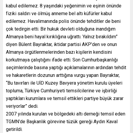
kabul edilemez. 8 yaşındaki yeğenimin ve eşinin önünde
fiziki saldırı ve ölmüş anneme bel altı küfürler kabul
edilemez. Havalimanında polis önünde tehditler de beni
çok tedirgin etti. Bir hukuk devleti olduğuna inandığım
Almanya beni hayal kırıklığına uğrattı. Yalnız bırakıldım”
diyen Bülent Bayraktar, iktidar partisi AKP’den ve onun
Almanya örgütlenmelerinden bazı kişilerin kendisini
korkutmaya çalıştığını ifade etti. Son Cumhurbaşkanlığı
seçimlerinde basına yaptığı açıklamalarının ardından tehdit
ve hakaretlerin dozunun arttığına vurgu yapan Bayraktar,
“Bu tavırları ile UİD Kuzey Bavyera yönetim kurulu üyeleri
topluma, Türkiye Cumhuriyeti temsilcilerine ve işbirliği
yaptıkları kurumlara ve temsil ettikleri partiye büyük zarar
veriyorlar” dedi.
2007 yılında kurulan ve bölgedeki altı derneği temsil eden
TGMN’de Başkanlık görevine tüzük gereği Aydın Kaval
getirildi.