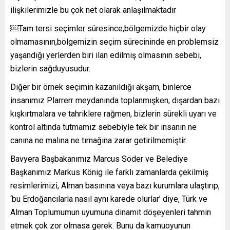
ilişkilerimizle bu çok net olarak anlaşılmaktadır
￼Tam tersi seçimler süresince,bölgemizde hiçbir olay
olmamasının,bölgemizin seçim sürecininde en problemsiz
yaşandığı yerlerden biri ilan edilmiş olmasının sebebi,
bizlerin sağduyusudur.
Diğer bir örnek seçimin kazanıldığı akşam, binlerce
insanımız Plarrerr meydanında toplanmışken, dışardan bazı
kışkırtmalara ve tahriklere rağmen, bizlerin sürekli uyarı ve
kontrol altında tutmamız sebebiyle tek bir insanın ne
canına ne malına ne tırnağına zarar getirilmemiştir.
Bavyera Başbakanımız Marcus Söder ve Belediye
Başkanımız Markus König ile farklı zamanlarda çekilmiş
resimlerimizi, Alman basınına veya bazı kurumlara ulaştırıp,
‘bu Erdoğancılarla nasıl aynı karede olurlar’ diye, Türk ve
Alman Toplumumun uyumuna dinamit döşeyenleri tahmin
etmek çok zor olmasa gerek. Bunu da kamuoyunun