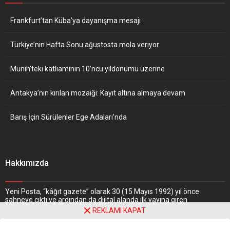
Frankfurt’tan Küba’ya dayanışma mesajı
Türkiye’nin Hafta Sonu ağustosta mola veriyor
Münih’teki katliamının 10’ncu yıldönümü üzerine
Antakya’nın kırılan mozaiği: Kayıt altına almaya devam
Barış İçin Sürülenler Ege Adaları’nda
Hakkımızda
Yeni Posta, “kâğıt gazete” olarak 30 (15 Mayıs 1992) yıl önce
sahneye çıktı ve ardından da dijital alanda ilk yayına giren
gazetelerden biri oldu. Nitekim, haber portalı “
www.yeniposta.de
”
REKLAMI KAPAT
adresiyle 1997 yılında web dünyasındaki yerini aldı.
Daha Fazlasını
Oku