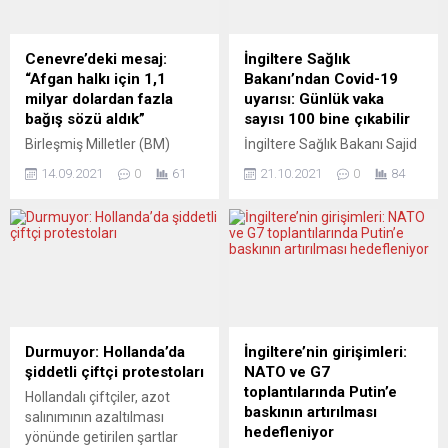
Cenevre’deki mesaj:
İngiltere Sağlık
“Afgan halkı için 1,1
Bakanı’ndan Covid-19
milyar dolardan fazla
uyarısı: Günlük vaka
bağış sözü aldık”
sayısı 100 bine çıkabilir
Birleşmiş Milletler (BM)
İngiltere Sağlık Bakanı Sajid
Genel Sekreteri Antonio
Javid, yeni tip koronavirüs
14.09.2021
0
61
21.10.2021
0
84
Guterres, İsviçre’nin Cenevre
(Covid-19) salgınının hâlâ
kentinde düzenlenen
tehdit olmaya devam
“Afganistan’daki İnsani
ettiğini belirterek, kış
Durum” konulu uluslararası
aylarında günlük 100 bin
konferansta 1,1 milyar
Covid-19 vakası
dolardan fazla bağış sözü
görülebileceği uyarısında
aldıklarını bildirdi. Antonio
bulundu. Javid, Covid-19
Guterres, BM Cenevre
salgınına ilişkin düzenlenen
Ofisi’nde Afganistan
basın toplantısında, artan
Durmuyor: Hollanda’da
İngiltere’nin girişimleri:
konferansı devam ederken
vaka sayıları karşısında
şiddetli çiftçi protestoları
NATO ve G7
basın toplantısı düzenledi.
İngiltere’nin alacağı
toplantılarında Putin’e
Hollandalı çiftçiler, azot
“Bu konferans, Afganistan
tedbirleri ve aşılama
baskının artırılması
salınımının azaltılması
halkıyla dayanışma
programının önemini anlattı.
hedefleniyor
yönünde getirilen şartlar
konusunda beklentilerimi
Kış aylarının sadece Covid-