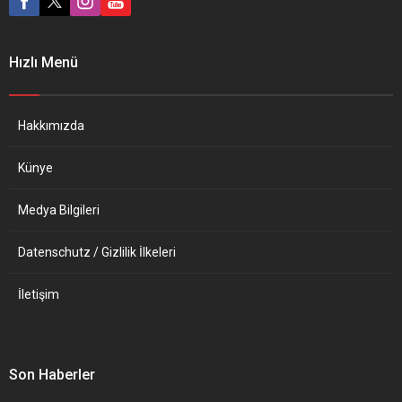
Hanau’da gerçekleşen ırkçı
başka adımların da
terör saldırısına ve aşırı
atılmasını istiyor.
sağla mücadeleye ilişkin
POSTIMEES (Estonya)
Hızlı Menü
değerlendirmelerde
ULUSLARARASI
bulundu. Hanau’daki
MAHKUMİYETLER DE
saldırının ardından aileleri
GELMELİ Açıklamanın
ziyaret ettiğini anımsatan
yetersiz olduğu tespitinde
Hakkımızda
Faeser, resmi mercilerin bu
bulunuyor Postimees: “Bir
korkunç...
dava kapsamında,...
Künye
Medya Bilgileri
Datenschutz / Gizlilik İlkeleri
İletişim
Son Haberler