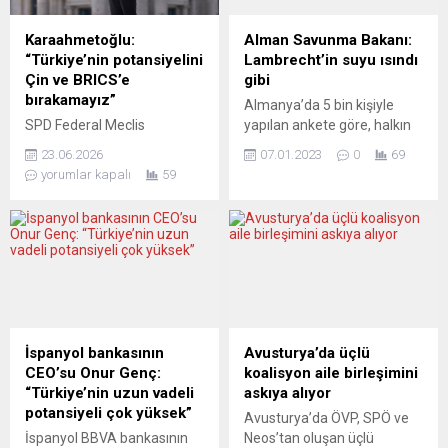
Karaahmetoğlu:
Alman Savunma Bakanı:
“Türkiye’nin potansiyelini
Lambrecht’in suyu ısındı
Çin ve BRICS’e
gibi
bırakamayız”
Almanya’da 5 bin kişiyle
SPD Federal Meclis
yapılan ankete göre, halkın
Milletvekili ve Alman-Türk
büyük çoğunluğu Savunma
23.06.2026
07.01.2023
0
69
Topluluğu Başkanı Macit
Bakanı Christine
yorumlar kapalı
59
Karaahmetoğlu, Almanya
Lambrecht’in görevden
Ekonomi Bakanı Katherina
alınması gerektiğine
Reiche’nin Ankara ziyaretini
inanıyor. Haber portalı t-
değerlendirerek, Türkiye’nin
online için kamuoyu
Almanya açısından yalnızca
araştırma şirketi Civey
ekonomik değil, aynı
tarafından yapılan ankete
zamanda stratejik bir ortak
katılanların yüzde 77’si
olduğunu vurguladı.
Bakan Lambrecht’in
Karaahmetoğlu, Türkiye’nin
görevden alınmasını
İspanyol bankasının
Avusturya’da üçlü
jeopolitik konumu ve
destekliyor. Katılımcıların
CEO’su Onur Genç:
koalisyon aile birleşimini
ekonomik potansiyeli
yüzde 13’lük kısmı ise
“Türkiye’nin uzun vadeli
askıya alıyor
nedeniyle Almanya için
bakanın görevde kalması
potansiyeli çok yüksek”
Avusturya’da ÖVP, SPÖ ve
vazgeçilmez bir partner
gerektiğini düşünüyor.
İspanyol BBVA bankasının
Neos’tan oluşan üçlü
olduğunu belirterek, “Türkiye
Ankete katılanların yüzde...