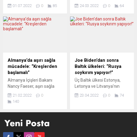
dolayısıyla geçim
İngiltere Başbakanı Boris
tam olarak karşıladı” diyen
19 için...
01.07.2022
0
85
24.03.2022
0
64
kaynaklarını tehdit altında
Johnson, Ukrayna Devlet
Guterres, konferansa...
görüyor. Barışçıl başlayan
Başkanı Vladimir Zelenskiy
protestolar, bir hafta içinde
ile telefon görüşmesinde,
giderek daha radikal hale
yarınki G7 ve NATO
geldi: Otoyollar traktörlerle
toplantılarını, Rusya Devlet
kapatıldı, saman balyaları
Başkanı Vladimir Putin
yakıldı, son olarak Doğa ve
üzerindeki baskıyı artırmak
Azot Bakanı Christianne van
için kullanma niyetini ortaya
der Wal’ın evinin önüne
koydu. Başbakanlık Ofisi 10
Almanya’da aşırı sağla
Joe Biden’dan sonra
gübre dökülmesi de dahil
Numara’dan yapılan
mücadele: “Kreşlerden
Baltık ülkeleri: “Rusya
olmak üzere çeşitli...
açıklamada, görüşmede
başlamalı”
soykırım yapıyor!”
Zelenskiy’nin sahadaki son
Almanya İçişleri Bakanı
Üç Baltık ülkesi Estonya,
gelişmeler hakkında bilgi
Nancy Faeser, aşırı sağla
Letonya ve Litvanya’nın
verdiği belirtildi. Açıklamada,
mücadelenin kreşlerden
parlamentoları, Rusya’nın
Johnson’ın, Ukrayna silahlı...
21.02.2022
0
23.04.2022
0
74
başlatılması gerektiğini
Ukrayna’da yaptıklarını
140
söyledi. Alman Bakan
soykırım olarak tanımladı.
Nancy Faeser, Frankfurter
Yaklaşık bir hafta önce de
Allgemeine
ABD Başkanı Joe Biden,
Sonntagszeitung
Rusya’yı Ukrayna’da
gazetesine verdiği
soykırım yapmakla
röportajda, 2 yıl önce
suçlamıştı. Yorumcular,