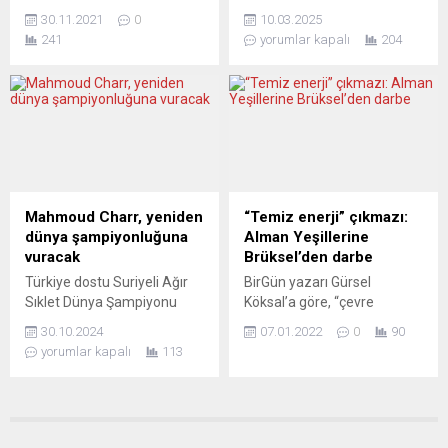
Üst Yöneticisi (CEO) Onur
koalisyon, radikal sağcı
ile ilişkilerde boşluk...
30.11.2021
0
10.03.2025
Genç, Türkiye’nin ekonomik
FPÖ’yü dışarıda tutarak bir
241
yorumlar kapalı
204
potansiyeline güvendiklerini
ilki gerçekleştiriyor. Göç
belirterek, mevcut durumda
politikalarında sert adımlar
yüzde 49,85’ine sahip
atan hükümet, aile
oldukları Garanti BBVA’nın
birleşimini askıya alıyor.
tamamını almak için
Birgün gazetesi yazarı
yaptıkları gönüllü pay alım
Serdar Paulo Erdost’un
teklifinin hissedarlar için
kaleme aldığı yazıda, bu
büyük bir fırsat olduğunu
kararların FPÖ seçmenine
söyledi. Onur Genç, “12.
taviz olarak görüldüğü
Mahmoud Charr, yeniden
“Temiz enerji” çıkmazı:
Finans Buluşması” adı
vurgulanıyor. Eğitim sistemi
dünya şampiyonluğuna
Alman Yeşillerine
altında Madrid’de
üzerindeki baskı gerekçe
vuracak
Brüksel’den darbe
düzenlenen bir etkinlikte
gösterilse de,...
Türkiye dostu Suriyeli Ağır
BirGün yazarı Gürsel
yaptığı konuşmada,...
Sıklet Dünya Şampiyonu
Köksal’a göre, “çevre
Mahmoud Charr, 7 Aralık
konusunda tüm dünyaya
30.10.2024
07.01.2022
0
90
Cumartesi gecesi
örnek olma iddiasındaki”
yorumlar kapalı
113
Bulgaristan’ın başkenti
Berlin’deki yeni hükümet bir
Sofya’da yeniden dünya
açmazla karşı karşıya: “Yeni
şampiyonluk maçına
hükümetin başındaki sosyal
çıkacak. 2017 yılında WBA
demokrat Olaf Scholz’un AB
dünya şampiyonluğunu
Komisyonu’nun yeni