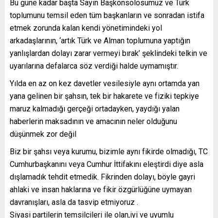
Bu güne kadar başta Sayın Başkonsolosumuz ve Türk
toplumunu temsil eden tüm başkanların ve sonradan istifa
etmek zorunda kalan kendi yönetimindeki yol
arkadaşlarının, ‘artık Türk ve Alman toplumuna yaptığın
yanlışlardan dolayı zarar vermeyi bırak’ şeklindeki telkin ve
uyarılarına defalarca söz verdiği halde uymamıştır.
Yılda en az on kez davetler vesilesiyle aynı ortamda yan
yana gelinen bir şahsın, tek bir hakarete ve fiziki tepkiye
maruz kalmadığı gerçeği ortadayken, yaydığı yalan
haberlerin maksadının ve amacının neler olduğunu
düşünmek zor değil
Biz bir şahsı veya kurumu, bizimle aynı fikirde olmadığı, TC
Cumhurbaşkanını veya Cumhur İttifakını eleştirdi diye asla
dışlamadık tehdit etmedik. Fikrinden dolayı, böyle gayri
ahlaki ve insan haklarına ve fikir özgürlüğüne uymayan
davranışları, asla da tasvip etmiyoruz .
Siyasi partilerin temsilcileri ile olan,iyi ve uyumlu