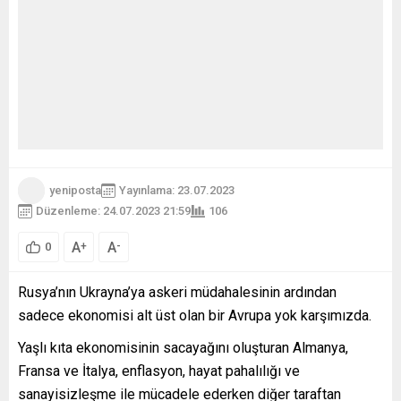
yeniposta
Yayınlama: 23.07.2023
Düzenleme: 24.07.2023 21:59
106
A
A
+
-
0
Rusya’nın Ukrayna’ya askeri müdahalesinin ardından
sadece ekonomisi alt üst olan bir Avrupa yok karşımızda.
Yaşlı kıta ekonomisinin sacayağını oluşturan Almanya,
Fransa ve İtalya, enflasyon, hayat pahalılığı ve
sanayisizleşme ile mücadele ederken diğer taraftan