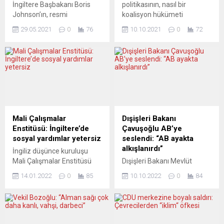
İngiltere Başbakanı Boris
politikasının, nasıl bir
Johnson’ın, resmi
koalisyon hükümeti
konutunun tadilatının nasıl
kurulacağından bağımsız
29.05.2021
0
76
10.10.2021
0
72
finanse edileceği
olarak Angela Merkel
konusunda titiz
dönemindekine benzer
davranmayarak
şekilde devam edeceğini
düşüncesizlik yaptığı, ancak
gösteriyor. Merkel’in izlediği
herhangi bir çıkar
dış politika da özünde,
çatışmasının yaşanmadığı
kendisinden önceki
belirtildi. Lordlar Kamarası
Başbakan Gerhard
Üyesi Christopher Geidt,
Schröder’den çok farklı
dairenin tadilat bedelinin bir
değildi. Almanya’daki genel
Mali Çalışmalar
Dışişleri Bakanı
Muhafazakâr Parti bağışçısı
seçimlerden sonra partiler
Enstitüsü: İngiltere’de
Çavuşoğlu AB’ye
tarafından karşılandığı
arasında yapılan ilk “sondaj
sosyal yardımlar yetersiz
seslendi: “AB ayakta
iddialarına ilişkin raporunu
görüşmeleri”nin ardından ilk
alkışlanırdı”
İngiliz düşünce kuruluşu
tamamladı. Raporda,
resmi görüşmelere başlandı.
Mali Çalışmalar Enstitüsü
Dışişleri Bakanı Mevlüt
“Başbakan, benim
SPD, Yeşiller...
(IFS), ülkede dar gelirlilerin
Çavuşoğlu, ”Bizi dışlayan
görüşüme göre
14.01.2022
0
85
10.10.2022
0
84
artan hayat pahalılığı
Avrupa Birliği’ne (AB) de
düşüncesizce, Downing
karşısında
açıkça söylüyoruz ki bugüne
Sokak 11 No’lu...
desteklenebilmesi için İngiliz
kadar yaptıklarımızı AB ile
hükümetinin bu yıl için
beraber yapsaydık, bugün
planlanan sosyal yardım
AB dünyada çok önemli bir