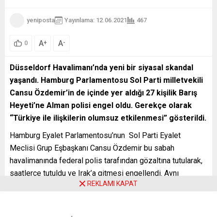
yeniposta
Yayınlama: 12.06.2021
467
A
A
+
-
0
Düsseldorf Havalimanı’nda yeni bir siyasal skandal
yaşandı. Hamburg Parlamentosu Sol Parti milletvekili
Cansu Özdemir’in de içinde yer aldığı 27 kişilik
Barış
Heyeti
’
ne Alman polisi engel oldu. Gerekçe olarak
“Türkiye ile ilişkilerin olumsuz etkilenmesi” gösterildi.
Hamburg Eyalet Parlamentosu’nun Sol Parti Eyalet
Meclisi Grup Eşbaşkanı Cansu Özdemir bu sabah
havalimanında federal polis tarafından gözaltına tutularak,
saatlerce tutuldu ​​ve Irak’a gitmesi engellendi. Aynı
REKLAMI KAPAT
saatlerde Sol Parti milletvekili Hakan Taş da Hewler
Havalimanı’nda gözaltına alındı. Gözaltı gerekçesi olarak
“Federal Almanya Cumhuriyeti’nin yurtdışındaki güvenlik