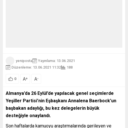
yeniposta
Yayınlama: 13.06.2021
Düzenleme: 13.06.2021 11:32
188
A
A
+
-
0
Almanya’da 26 Eylül’de yapılacak genel seçimlerde
Yeşiller Partisi’nin Eşbaşkanı Annalena Baerbock’un
başbakan adaylığı, bu kez delegelerin büyük
desteğiyle onaylandı.
Son haftalarda kamuoyu araştırmalarında gerileyen ve