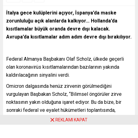
İtalya gece kulüplerini açıyor, İspanya’da maske
zorunluluğu açık alanlarda kalkıyor… Hollanda’da
kısıtlamalar büyük oranda devre dışı kalacak.
Avrupa’da kısıtlamalar adım adım devre dışı bırakılıyor.
Federal Almanya Başbakanı Olaf Scholz, ülkede geçerli
olan koronavirüs kısıtlamalarından bazılarının yakında
kaldırılacağının sinyalini verdi.
Omicron dalgasında henüz zirvenin görülmediğini
vurgulayan Başbakan Scholz, “Bilimsel öngörüler zirve
noktasının yakın olduğuna işaret ediyor. Bu da bize, bir
sonraki federal ve eyalet hükümetleri toplantısında,
önümüzdeki hafta gevşetme adına bir adım atma ve bahar
REKLAMI KAPAT
ayları için devamını planlama şansı tanıyor” dedi.
Haberin devamı için tıklayın: