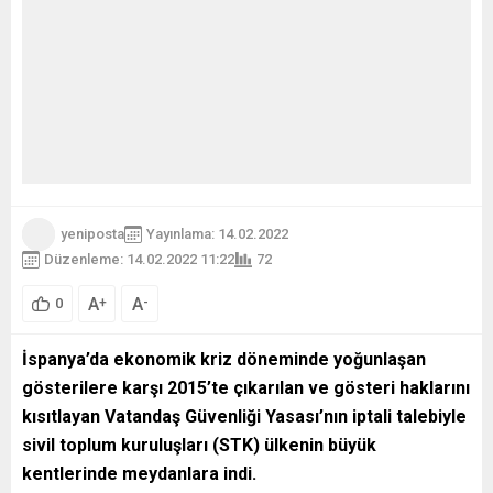
yeniposta
Yayınlama: 14.02.2022
Düzenleme: 14.02.2022 11:22
72
A
A
+
-
0
İspanya’da ekonomik kriz döneminde yoğunlaşan
gösterilere karşı 2015’te çıkarılan ve gösteri haklarını
kısıtlayan Vatandaş Güvenliği Yasası’nın iptali talebiyle
sivil toplum kuruluşları (STK) ülkenin büyük
kentlerinde meydanlara indi.