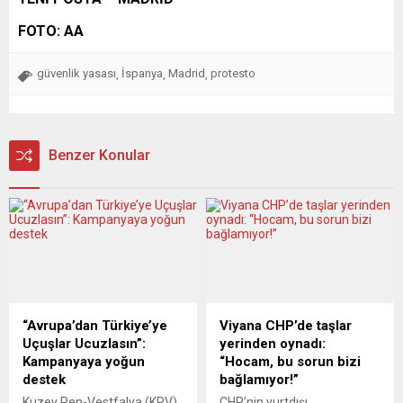
FOTO: AA
güvenlik yasası
İspanya
Madrid
protesto
,
,
,
Benzer Konular
“Avrupa’dan Türkiye’ye
Viyana CHP’de taşlar
Uçuşlar Ucuzlasın”:
yerinden oynadı:
Kampanyaya yoğun
“Hocam, bu sorun bizi
destek
bağlamıyor!”
Kuzey Ren-Vestfalya (KRV)
CHP’nin yurtdışı