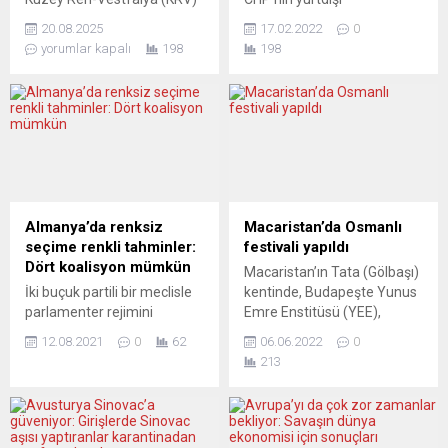
Seçim Hakkı Girişimi,
örgütlerinden sorumlu
20.08.2025
17.02.2022
0
Avrupa’dan Türkiye’ye
isimlerden Hakverdi Gürbüz,
yorumlar kapalı
198
198
yapılan uçuşlarda özellikle
CHP Viyana Birliği Başkanı
okul tatillerinde uygulanan
İbrahim Aydın tarafından
yüksek fiyatlara dikkat
hakaret ve tehditlere
çekerek başlattığı
uğrayan N. B. için şunları
kampanyaya yoğun destek
ifade etti: “Hocam, bu sorun
aldığını açıkladı. Girişime
bizi bağlamıyor. N.B. yetkin
şimdiden 35 dernek ve
bir arkadaş, kendi sorununu
federasyon destek verdi.
kendi halledebilir.”
KRV- Seçim Hakkı Girişimi
Viyana’de 23 yıldır
Almanya’da renksiz
Macaristan’da Osmanlı
Başkanı ve eğitimci-yazar
yayımlanan Yeni Vatan
seçime renkli tahminler:
festivali yapıldı
Bahattin Gemici, başta THY
gazetesinin internet
Dört koalisyon mümkün
Macaristan’ın Tata (Gölbaşı)
olmak üzere tüm havayolu
sayfasında CHP’nin
İki buçuk partili bir meclisle
kentinde, Budapeşte Yunus
şirketlerinin okul
Viyana’daki girişimleri...
parlamenter rejimini
Emre Enstitüsü (YEE),
tatillerinde...
yaklaşık yarım asır sürdüren
Maarif Vakfı, Türk Devletleri
12.08.2021
0
62
06.06.2022
0
Federal Almanya, daha
Teşkilatı Macaristan Ofisi ve
213
sonra devreye giren Yeşiller
Gül Baba Vakfının desteğiyle
ile birlikte iki büyük ve iki
Macar-Osmanlı Festivali
küçük partili bir meclisle yola
gerçekleştirildi. Bu yıl
devam etmişti. Sonra
14’üncüsü düzenlenen