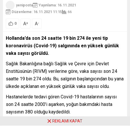
yeniposta
Yayınlama: 16.11.2021
Düzenleme: 16.11.2021 11:15
66
A
A
+
-
0
Hollanda’da son 24 saatte 19 bin 274 ile yeni tip
koronavirüs (Covid-19) salgınında en yüksek günlük
vaka sayısı görüldü.
Sağlık Bakanlığına bağlı Sağlık ve Çevre için Devlet
Enstitüsünün (RIVM) verilerine göre, vaka sayısı son 24
saatte 19 bin 274 oldu. Bu, salgının başlangıcından bu yana
ülkede açıklanan en yüksek günlük vaka sayısı oldu.
Hastanelerde tedavi gören Covid-19 hastalarının sayısı
son 24 saatte 2000’i aşarken, yoğun bakımdaki hasta
sayısının 380 olduğu kaydedildi.
REKLAMI KAPAT
Hükümet, 2 Kasım’da, Covid-19 vaka sayılarının artmaya
başlamasının ardından maske ve mesafe kuralının geri