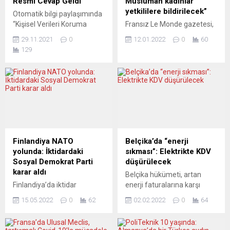
Resmi Cevap Geldi”
Müslüman kadınlar
yetkililere bildirilecek”
Otomatik bilgi paylaşımında
“Kişisel Verileri Koruma
Fransız Le Monde gazetesi,
Kurumu”na dilekçe yazarak
Airbnb şirketinin, havuzlu
29.11.2021
0
12.01.2022
0
60
bildirim kapsamından çıkma
müstakil ev kiralayan
129
yalanına resmi cevap geldi.
Müslüman kadınları
Yeni Posta haber portalının
belirlemek için Fransız
YouTube kanalında
yetkililerle işbirliği yapacağı
“Hakkınız Var” adlı
iddiasının yer aldığı haberini
programda resmi
güncelledi. Le Monde
açıklamaya yer veren
gazetesinin önceki gün
avukat Bilal Erdoğan, “KVKK’
yayımlanan “İslamcı
ya aykırılık iddiasının gerçek
ayrılıkçılıkla mücadele:
olmadığı resmi belgelerle
Devletin güçlendirilmiş
Finlandiya NATO
Belçika’da “enerji
kanıtlandı. ‘Tedbir alalım’
imkânları” başlıklı haberinde,
yolunda: İktidardaki
sıkması”: Elektrikte KDV
diyenlerin foyası gün
Fransız yetkililerin “İslamcı
Sosyal Demokrat Parti
düşürülecek
yüzüne çıkıyor” dedi....
ayrılıkçılıkla” mücadele için
karar aldı
Belçika hükümeti, artan
havuzlu müstakil ev
Finlandiya’da iktidar
enerji faturalarına karşı
kiralayan kadınları
koalisyonunun büyük ortağı
elektriğin KDV’sini
belirlemek...
15.05.2022
0
62
02.02.2022
0
64
Sosyal Demokrat Parti,
azaltmaya ve hanelere 100
ülkenin NATO üyeliğine
avroluk enerji çeki
başvurması yönünde karar
göndermeye karar verdi.