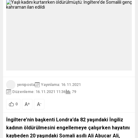
yeniposta
Yayınlama: 16.11.2021
Düzenleme: 16.11.2021 11:36
79
A
A
+
-
0
İngiltere’nin başkenti Londra’da 82 yaşındaki İngiliz
kadının öldürülmesini engellemeye çalışırken hayatını
kaybeden 20 yaşındaki Somali asıllı Ali Abucar Ali,