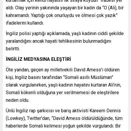
kurtarmak için kendi hayatını ilk sıraya koydun” ifadesi yer
aldı. Olay yerinin yakınında yaşayan bir kadın da “O (Ali), bir
kahramandı. Yaptığı çok onurluydu ve ölmesi çok yazık”
ifadelerini kullandı.
İngiliz polisi yaptığı açıklamada, yaşlı kadının ciddi şekilde
yaralandığını ancak hayati tehlikesinin bulunmadığını
belirtti.
İNGİLİZ MEDYASINA ELEŞTİRİ
Öte yandan, geçen ay milletvekili David Amess’i öldüren
kişi, İngiliz basını tarafından “Somali asıllı Müslüman”
olarak vurgulanırken, yaşlı kadının hayatını kurtaran Ali’nin,
Somali kökenli olduğuna yer verilmemesi de eleştirilere
neden oldu.
Ünlü İngiliz rap şarkıcısı ve barış aktivisti Kareem Dennis
(Lowkey), Twitter’dan, “David Amess öldürüldüğünde, tüm
haberlerde Somali kelimesi yoğun şekilde vurgulandı. Bir