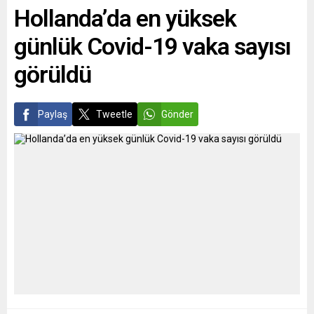
Hollanda’da en yüksek
oyuyla kabul edildi. Tasarı
öneminin yeterince
bugün Senato tarafından
değerlendirilmediğini, bunda
günlük Covid-19 vaka sayısı
hızlandırılmış prosedürle ele
sadece Alman...
alınacak....
görüldü
Paylaş
Tweetle
Gönder