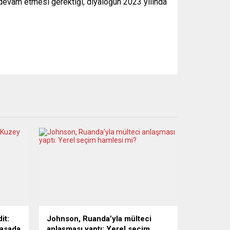
 devam etmesi gerektiği, diyaloğun 2023 yılında
it:
Johnson, Ruanda’yla mülteci
masada
anlaşması yaptı: Yerel seçim