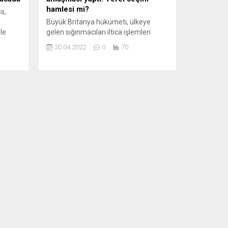
hamlesi mi?
ss,
Büyük Britanya hükümeti, ülkeye
le
gelen sığınmacıları iltica işlemleri
uzey
süresince 6 bin 500 kilometre
20.04.2022
0
70
uzaktaki Ruanda’ya yerleştirmeyi
dan
planlıyor. Anlaşma, Ruanda’da insan
ddeyi
haklarının kötü durumu ve Devlet
i
Başkanı Kagame’nin otoriter yönetim
anı
tarzı nedeniyle sert eleştirilere maruz
sıyla
kaldı. Basın bölünmüş durumda. LE
MONDE (Fransa) YEREL SEÇİMLER
ÖNCESİNDE HEDEF SAPTIRMA
HAMLESİ Le Monde’a...