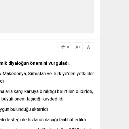
A
A
+
-
0
omik diyaloğun önemini vurguladı.
Makedonya, Sırbistan ve Türkiye’den yetkililer
dı.
rla karşı karşıya bıraktığı belirtilen bildiride,
n büyük önem taşıdığı kaydedildi.
uygun bulunduğu aktarıldı.
i desteği ile hızlandırılacağı taahhüt edildi.