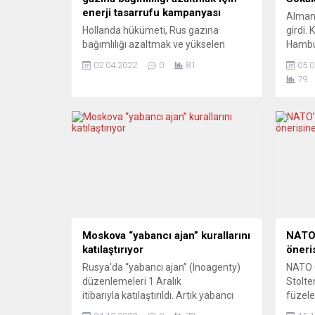
enerji tasarrufu kampanyası
Almany
Hollanda hükümeti, Rus gazına
girdi.
bağımlılığı azaltmak ve yükselen
Hambur
enerji fiyatlarına karşı tasarruf etmek
eyalet
02.04.2022
0
81
05.0
için halka ve şirketlere daha az enerji
fişekl
79
tüketmeleri tavsiyesinde bulundu.
barika
Hükümetten yapılan yazılı
alanın
açıklamada, bugünden itibaren halkın
ekiple
ve şirketlerin kolayca enerji tasarrufu
sonucu
yapabilecekleri “Sen de düğmeyi
alındı,
çevir” başlıklı bir ulusal kampanya
servis 
başlatıldığı belirtildi. Açıklamada, Rus
gazına...
Moskova “yabancı ajan” kurallarını
NATO’
katılaştırıyor
öneri
Rusya’da “yabancı ajan” (Inoagenty)
NATO 
düzenlemeleri 1 Aralık
Stolte
itibarıyla katılaştırıldı. Artık yabancı
füzele
ajan statüsü için yurtdışından
öneris