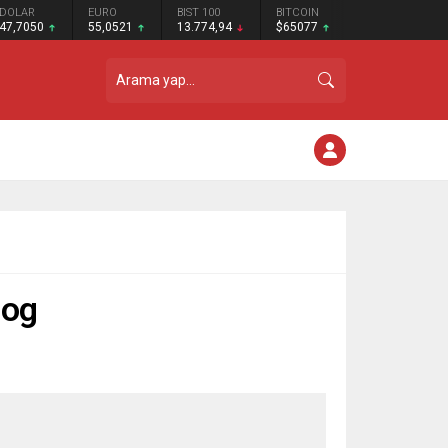
DOLAR
EURO
BIST 100
BITCOIN
47,7050
55,0521
13.774,94
$65077
log