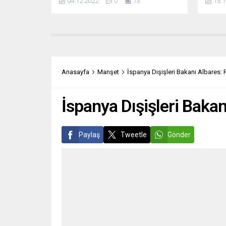
04.12.2022
0
73
15.1
finansman temin edildiğinin
yasak
kanıtlanmasına ihtiyaç kalmayacak.
için” g
Devlet yetkililerinin, kişinin
Jens S
“yabancıların etkisi altında” olduğunu
Azerb
beyan etmesi yeterli olacak. Ayrıca,
Aliyev
hâlihazırda bundan etkilenen yaklaşık
düzenl
350 kişi ve kuruluş için de kamusal bir
Rusya’
Anasayfa
Manşet
İspanya Dışişleri Bakanı Albares
merkezi sicil kaydı oluşturulmuş
NATO i
durumda. ECHO...
İspanya Dışişleri Baka
Paylaş
Tweetle
Gönder