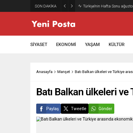
SON DAKİKA
Türkiye’nin Hafta Sonu ağusto
SİYASET
EKONOMİ
YAŞAM
KÜLTÜR
Anasayfa
Manşet
Batı Balkan ülkeleri ve Türkiye ar
Batı Balkan ülkeleri v
Paylaş
Tweetle
Gönder