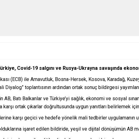
e Türkiye, Covid-19 salgını ve Rusya-Ukrayna savaşında ekon
ası (ECB) ile Arnavutluk, Bosna-Hersek, Kosova, Karadağ, Kuzey 
li Diyalog” toplantısının ardından ortak sonuç bildirgesi yayımlan
AB, Batı Balkanlar ve Türkiye’yi sağlık, ekonomi ve sosyal sınamala
karşı ortak çıkarlar doğrultusunda uygun yanıtları belirlemek içi
kilerine karşı geçici ve hedefe yönelik mali tedbirler uygulamanın 
duklarına işaret edilen bildiride, yeşil ve dijital dönüşümün AB mal