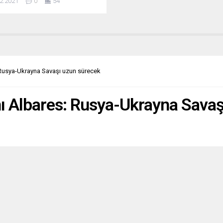
2.2021
0
54
layan anlaşmayı Rusya bozduğu
üvenilir bulmadıklarını söyledi.
toltenberg, NATO karargâhında
aycan Cumhurbaşkanı İlham
 ile görüşmesinden sonra
enen basın toplantısında,
nın orta menzilli füzeler için
: Rusya-Ukrayna Savaşı uzun sürecek
le moratoryum ilan...
nı Albares: Rusya-Ukrayna Sava