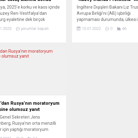
a, 2025’e korku ve kaos içinde
İngiltere Dışişleri Bakanı Liz Tru
 Kuzey Ren-Vestfalya’dan
Avrupa Birliği’ni (AB) işbirliği
g eyaletine dek birçok
yapmaması durumunda, ülkesi i
teki büyük şehirlerde havai
Birlik arasında soruna neden K
1.2025
yorumlar kapalı
10.01.2022
0
46
er adeta silaha dönüştü;
İrlanda Protokolü’nde tek taraflı
tlar kuruldu, sokaklar savaş
değişiklik yapmayı ve anlaşma
a döndü. Polis ve itfaiye
çekilmeyi mümkün kılan 16. ma
rine yönelik organize saldırılar
uygulamakla tehdit etti. Dışişler
 400’den fazla kişi gözaltına
Bakanlığının yanı sıra Brexit Bak
 5 kişi hayatını kaybetti. Acil
David Frost’un 19 Aralık’ta istifa
ekiplerine roket ve şişelerle...
bu görevi de üstelenen...
dan Rusya’nın moratoryum
sine olumsuz yanıt
Genel Sekreteri Jens
nberg, Rusya’nın orta menzilli
r için yaptığı moratoryum
ini “daha önce bu tür füzeleri