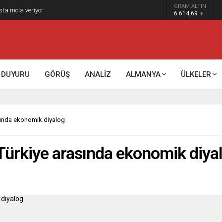
GRAM ALTIN
sta mola veriyor
6.614,69
DUYURU
GÖRÜŞ
ANALİZ
ALMANYA
ÜLKELER
asında ekonomik diyalog
e Türkiye arasında ekonomik diya