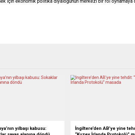
emek için ekonomik politika diyaloğunun merkezi bir rol oynamaya
ya’nın yılbaşı kabusu:
İngiltere’den AB’ye yine tehd
lar savaş alanına döndü
“Kuzey İrlanda Protokolü” 