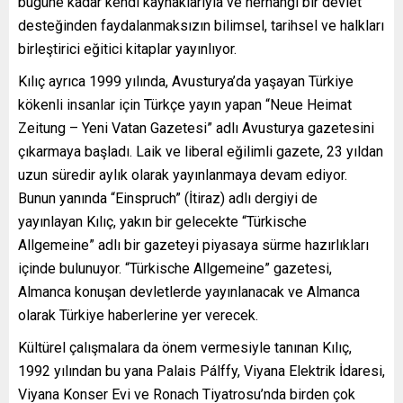
bugüne kadar kendi kaynaklarıyla ve herhangi bir devlet
desteğinden faydalanmaksızın bilimsel, tarihsel ve halkları
birleştirici eğitici kitaplar yayınlıyor.
Kılıç ayrıca 1999 yılında, Avusturya’da yaşayan Türkiye
kökenli insanlar için Türkçe yayın yapan “Neue Heimat
Zeitung – Yeni Vatan Gazetesi” adlı Avusturya gazetesini
çıkarmaya başladı. Laik ve liberal eğilimli gazete, 23 yıldan
uzun süredir aylık olarak yayınlanmaya devam ediyor.
Bunun yanında “Einspruch” (İtiraz) adlı dergiyi de
yayınlayan Kılıç, yakın bir gelecekte “Türkische
Allgemeine” adlı bir gazeteyi piyasaya sürme hazırlıkları
içinde bulunuyor. “Türkische Allgemeine” gazetesi,
Almanca konuşan devletlerde yayınlanacak ve Almanca
olarak Türkiye haberlerine yer verecek.
Kültürel çalışmalara da önem vermesiyle tanınan Kılıç,
1992 yılından bu yana Palais Pálffy, Viyana Elektrik İdaresi,
Viyana Konser Evi ve Ronach Tiyatrosu’nda birden çok