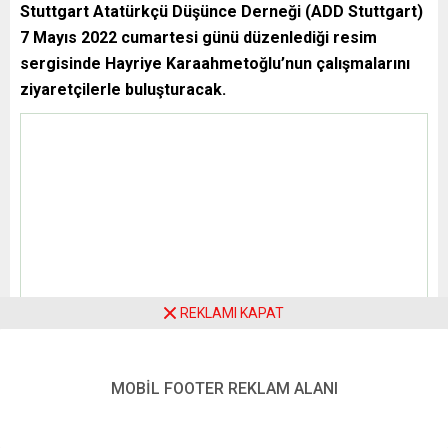
Stuttgart Atatürkçü Düşünce Derneği (ADD Stuttgart)
7 Mayıs 2022 cumartesi günü düzenlediği resim
sergisinde Hayriye Karaahmetoğlu’nun çalışmalarını
ziyaretçilerle buluşturacak.
Almanya Sosyal Demokrat Partili (SPD) Federal Meclis
milletvekili Macit Karaahmetoğlu’nun annesi ve aynı
zamanda ADD üyesi olan Hayriye Karaahmetoğlu’nun yağlı
boya tablolarının yer aldığı sergisinin açılışı saat 15’te
Schorndorferstr. 33, 70736 Fellbach adresindeki Fellbach
Türk Derneği salonlarında gerçekleşecek.Sergide açık
arttırmayla satılacak tabloların gelirinin tamamı ise ADD
REKLAMI KAPAT
Stuttgart’a bağışlanacak.
Sergi kapsamında müzik dinletisi ve büfe ikramı da yer
alacak.
MOBİL FOOTER REKLAM ALANI
YENİ POSTA – STUTTGART