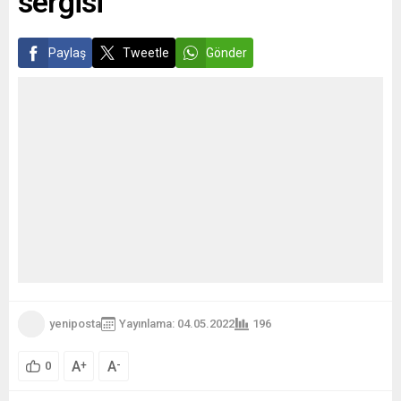
sergisi
Paylaş
Tweetle
Gönder
yeniposta
Yayınlama: 04.05.2022
196
A
A
+
-
0