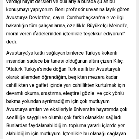
verdiği hayat dersleri ve dualarıyla burada şu an bu
konuşmayı yapıyorum. Beni profesör unvanına layık gören
Avusturya Devleti’ne, sayın Cumhurbaşkanı’na e ve ilgi
bakanlığın tüm çalışanlarına, özellikle Büyükelçi Meindl’e,
moral veren ifadelerinden içtenlikle teşekkür ediyorum”
dedi.
Avusturya’ya katkı sağlayan binlerce Türkiye kökenli
insandan sadece bir tanesi olduğunun altını çizen Kılıç,
“Atatürk Türkiye’sinde doğan Türk asıllı bir Avusturyalı
olarak ailemden öğrendiğim, beşikten mezera kadar
cahillikten ve gaflet içinde yarı cahillikten kurtulmak için
devamlı okuma, araştırma, eleştirel gözle ve çok yönlü
bakma yolundan ayrılmadığım için çok mutluyum.
Avusturya artıları ve eksileriyle üniversite hayatımda çok
sesliliğe saygılı ve olumlu çok farklı olanaklar sağladı.
Bunlardan faydalanabildiğim, topluma yararlı işlerde yer
alabildiğim için mutluyum. İçtenlikle bu olanağı sağlayan