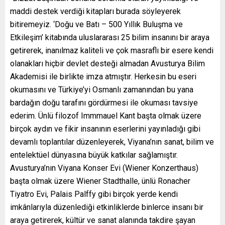
maddi destek verdiği kitapları burada söyleyerek
bitiremeyiz. ‘Doğu ve Batı – 500 Yıllık Buluşma ve
Etkileşim’ kitabında uluslararası 25 bilim insanını bir araya
getirerek, inanılmaz kaliteli ve çok masraflı bir esere kendi
olanakları hiçbir devlet desteği almadan Avusturya Bilim
Akademisi ile birlikte imza atmıştır. Herkesin bu eseri
okumasını ve Türkiye’yi Osmanlı zamanından bu yana
bardağın doğu tarafını gördürmesi ile okuması tavsiye
ederim. Ünlü filozof Immmauel Kant başta olmak üzere
birçok aydın ve fikir insanının eserlerini yayınladığı gibi
devamlı toplantılar düzenleyerek, Viyana’nın sanat, bilim ve
entelektüel dünyasına büyük katkılar sağlamıştır.
Avusturya’nın Viyana Konser Evi (Wiener Konzerthaus)
başta olmak üzere Wiener Stadthalle, ünlü Ronacher
Tiyatro Evi, Palais Palffy gibi birçok yerde kendi
imkânlarıyla düzenlediği etkinliklerde binlerce insanı bir
araya getirerek, kültür ve sanat alanında takdire şayan