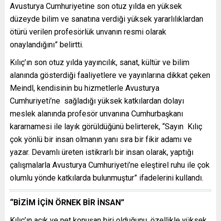
Avusturya Cumhuriyetine son otuz yılda en yüksek
düzeyde bilim ve sanatına verdiği yüksek yararlılıklardan
ötürü verilen profesörlük unvanın resmi olarak
onaylandığını” belirtti.
Kılıç’ın son otuz yılda yayıncılık, sanat, kültür ve bilim
alanında gösterdiği faaliyetlere ve yayınlarına dikkat çeken
Meindl, kendisinin bu hizmetlerle Avusturya
Cumhuriyeti’ne sağladığı yüksek katkılardan dolayı
meslek alanında profesör unvanına Cumhurbaşkanı
kararnamesi ile layık görüldüğünü belirterek, “Sayın Kılıç
çok yönlü bir insan olmanın yanı sıra bir fikir adamı ve
yazar. Devamlı üreten istikrarlı bir insan olarak, yaptığı
çalışmalarla Avusturya Cumhuriyeti’ne eleştirel ruhu ile çok
olumlu yönde katkılarda bulunmuştur” ifadelerini kullandı.
“BİZİM İÇİN ÖRNEK BİR İNSAN”
Kılıç’ın açık ve net konuşan biri olduğunu, özellikle yüksek