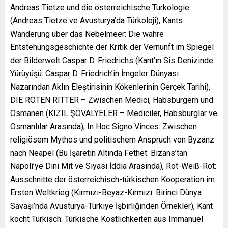
Andreas Tietze und die österreichische Turkologie
(Andreas Tietze ve Avusturya’da Türkoloji), Kants
Wanderung über das Nebelmeer: Die wahre
Entstehungsgeschichte der Kritik der Vernunft im Spiegel
der Bilderwelt Caspar D. Friedrichs (Kant’ın Sis Denizinde
Yürüyüşü: Caspar D. Friedrich’in İmgeler Dünyası
Nazarından Aklın Eleştirisinin Kökenlerinin Gerçek Tarihi),
DIE ROTEN RITTER – Zwischen Medici, Habsburgern und
Osmanen (KIZIL ŞÖVALYELER – Mediciler, Habsburglar ve
Osmanlılar Arasında), In Hoc Signo Vinces: Zwischen
religiösem Mythos und politischem Anspruch von Byzanz
nach Neapel (Bu İşaretin Altında Fethet: Bizans’tan
Napoli’ye Dini Mit ve Siyasi İddia Arasında), Rot-Weiß-Rot:
Ausschnitte der österreichisch-türkischen Kooperation im
Ersten Weltkrieg (Kırmızı-Beyaz-Kırmızı: Birinci Dünya
Savaşı’nda Avusturya-Türkiye İşbirliğinden Örnekler), Kant
kocht Türkisch: Türkische Köstlichkeiten aus Immanuel