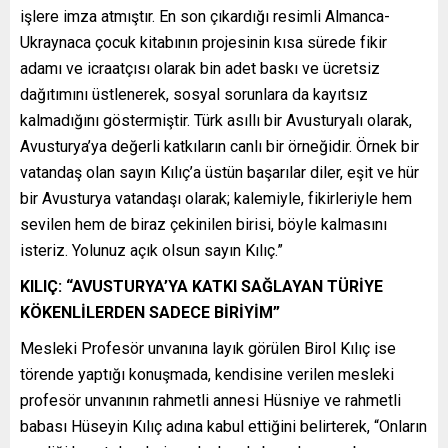
işlere imza atmıştır. En son çıkardığı resimli Almanca-
Ukraynaca çocuk kitabının projesinin kısa sürede fikir
adamı ve icraatçısı olarak bin adet baskı ve ücretsiz
dağıtımını üstlenerek, sosyal sorunlara da kayıtsız
kalmadığını göstermiştir. Türk asıllı bir Avusturyalı olarak,
Avusturya’ya değerli katkıların canlı bir örneğidir. Örnek bir
vatandaş olan sayın Kılıç’a üstün başarılar diler, eşit ve hür
bir Avusturya vatandaşı olarak; kalemiyle, fikirleriyle hem
sevilen hem de biraz çekinilen birisi, böyle kalmasını
isteriz. Yolunuz açık olsun sayın Kılıç.”
KILIÇ: “AVUSTURYA’YA KATKI SAĞLAYAN TÜRİYE
KÖKENLİLERDEN SADECE BİRİYİM”
Mesleki Profesör unvanına layık görülen Birol Kılıç ise
törende yaptığı konuşmada, kendisine verilen mesleki
profesör unvanının rahmetli annesi Hüsniye ve rahmetli
babası Hüseyin Kılıç adına kabul ettiğini belirterek, “Onların