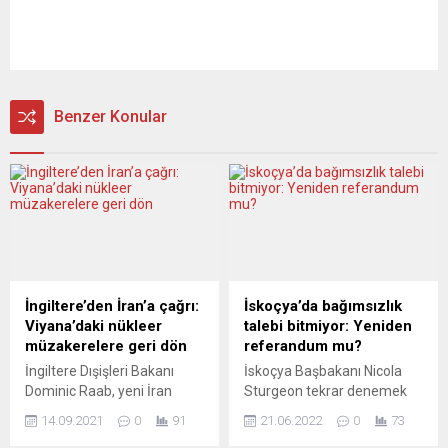
Benzer Konular
İngiltere’den İran’a çağrı:
İskoçya’da bağımsızlık
Viyana’daki nükleer
talebi bitmiyor: Yeniden
müzakerelere geri dön
referandum mu?
İngiltere Dışişleri Bakanı
İskoçya Başbakanı Nicola
Dominic Raab, yeni İran
Sturgeon tekrar denemek
Dışişleri Bakanı Hüseyin Emir
niyetinde: 2023
14.09.2021
0
91
21.06.2022
0
73
Abdullahiyan ile yaptığı ilk
sonbaharında, gerekirse