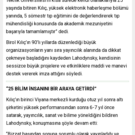
Teknik Üniversitesi’ni kısa sürede kendi olanaklarıyla 25
yaşında bitiren Kılıç, yüksek elektronik haberleşme bölümü
yanında, 5 sömestr tıp eğitimini de değerlendirerek tıp
mühendisliği konusunda da akademik mezuniyetini
başarıyla tamamlamıştır” dedi.
Birol Kılıç’ın 90’lı yıllarda düzenlediği büyük
organizasyonların yanı sıra yayıncılık alanında da dikkat
çekmeye başladığını kaydeden Lahodynsky, kendisinin
sessizce büyük projelere ve etkinliklere maddi ve manevi
destek vererek imza attığını söyledi.
“25 BİLİM İNSANINI BİR ARAYA GETİRDİ”
Kılıç’ın birinci Viyana merkezli kurduğu otuz yıl sonra altı
şirketini yüksek performansından sonra 6-7 yıl önce
satarak, yayıncılık, sanat ve bilime yöneldiğini bildiren
Lahodynsky, konuşmasına şöyle devam etti:
“Bizzat başından sonuna sorumlu olarak yayınladığı ve