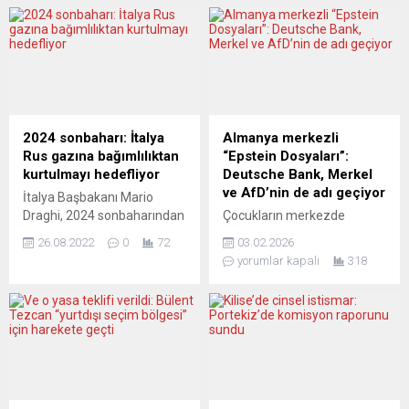
telefon görüşmesinde, İran’ı,
Londra’nın onayı olmaksızın
Avusturya’nın başkenti
ülkenin bağımsızlığı
Viyana’da yapılan nükleer
konusunda bir referandum
müzakerelere geri dönmeye
düzenlenmesi için çabalıyor.
çağırdı. Raab, İranlı
2014’te İskoçların yüzde 55’i
mevkidaşı Abdullahiyan ile
Birleşik Krallık’ta kalma
yaptığı ilk telefon
yönünde oy kullanmıştı.
görüşmesinde, istikrarlı bir
İkinci bir referandum ne
2024 sonbaharı: İtalya
Almanya merkezli
Afganistan konusunda iki
anlama geliyor? THE
Rus gazına bağımlılıktan
“Epstein Dosyaları”:
ülkenin ortak çıkarlarını ele
HERALD (İngiltere) SİYASET
kurtulmayı hedefliyor
Deutsche Bank, Merkel
aldıklarını bildirdi. İngiliz
YERİNDE SAYIYOR The
ve AfD’nin de adı geçiyor
İtalya Başbakanı Mario
bakan ayrıca,...
Herald, İskoçya’nın
Draghi, 2024 sonbaharından
Çocukların merkezde
bağımsızlığı meselesinin bir
itibaren Rusya’dan alınan
olduğu, ahlaksızlığın,
an...
26.08.2022
0
72
03.02.2026
doğal gaza bağımlı
acımasızlığın, yürekleri
yorumlar kapalı
318
olmaktan tamamen
yakan bilgi ve görüntülerin
kurtulacaklarını söyledi.
yer aldığı Epstein
Başbakan Draghi, bir
dosyalarının Avrupa
etkinlikte yaptığı
bağlantıları da ortaya
konuşmasında, Ukrayna-
saçılmaya başladı. Jeffrey
Rusya savaşıyla birlikte
Epstein dosyası, uzun süre
artan enerji sorununa
Amerikan elitlerine ve ABD
değindi. İtalya’nın yeni
iç siyasetine özgü bir