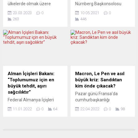
ülkelerde olmak üzere
Nürnberg Başkonsolosu
Michel’in başkanlık edeceği
istihbaratından 4 yetkili
toplam 26 yeni rota ile uçuş
Serdar Deniz Türk
toplantıya, AB...
hakkında yargılama talebi,
23.03.2023
0
10.05.2021
0
ağında rekor büyüme
işletmelerine yönelik
ön inceleme
263
446
gerçekleştiren SunExpress
ziyaretler çerçevesinde
duruşmasında...
hava köprüsü ile deprem
yaptığı açıklamada
bölgesine yardımlara devam
“Bayrağımızı yurtdışında
ediyor. Türk Hava Yolları ile
dalgalandıran Türk
Lufthansa’nın ortak
girişimcilerimizin
kuruluşu SunExpress, 2022
yanındayız” dedi. Münih
yılında yolcu sayısı
Başkonsolosluğu Ticaret
bakımından rekora imza
Ataşesi Ayman Ertem
atarak 10,7 milyon yolcu
Çoban da Türk girişimcilerin
Alman İçişleri Bakanı:
Macron, Le Pen ve asıl
taşıdı. Hava yolunun...
Ekonomi Bakanlığı’nın
“Toplumumuz için en
büyük kriz: Sandıktan
teşviklerinden
büyük tehdit, aşırı
kim önde çıkacak?
yararlanabileceğine işaret
sağcılıktır”
Pazar günü Fransa’da
etti. Nürnberg Başkonsolosu
Federal Almanya İçişleri
cumhurbaşkanlığı
Serdar Deniz ve Münih
Bakanı Nancy Faeser, ülkede
seçimlerinin ikinci tur
Başkonsolosluğu Ticaret
11.01.2022
0
64
22.04.2022
0
98
demokrasi ve çoğulcu
oylaması yapılacak. Son
Ataşesi Ayman Ertem
toplum için en büyük
anketlere göre görevdeki
Çoban, Müsiad Nürnberg
tehdidin aşırı sağdan
Cumhurbaşkanı Emmanuel
Başkanı Haluk...
geldiğini söyledi. Devlette
Macron, yüzde 55’le aşırı
“anayasaya sağlam bir
sağda görülen rakibi Marine