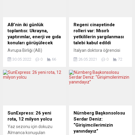
AB’nin iki günlük
Regeni cinayetinde
toplantısı: Ukrayna,
rolleri var: Mısırlı
yaptırımlar, enerji ve gıda
yetkililerin yargılanması
konuları görüşülecek
talebi kabul edildi
Avrupa Birliği (AB)
İtalyan doktora öğrencisi
ülkelerinin liderleri, Rusya-
Giulio Regeni’nin Mısır’da
30.05.2022
0
66
26.05.2021
0
72
Ukrayna savaşı, Ukrayna’ya
2016’da cinayete kurban
sağlanacak destek,
gitmesine ilişkin Mısırlı dört
Rusya’ya yaptırımlar, enerji,
üst düzey yetkilinin
gıda güvenliği ve savunmayı
yargılanması talebi,
içeren başlıkları görüşmek
Roma’daki ön inceleme
üzere Brüksel’de toplanıyor.
duruşmasında kabul edildi.
Brüksel’de AB üyesi 27
İtalyan basınındaki
ülkenin devlet veya
haberlere göre, Roma
hükümet başkanlarının
Cumhuriyet Başsavcılığı’nın
SunExpress: 26 yeni
Nürnberg Başkonsolosu
katılımıyla bugün
Regeni’nin kaçırılması,
rota, 12 milyon yolcu
Serdar Deniz:
başlayacak AB Liderler
işkence görmesi ve
“Girişimcilerimizin
Yaz sezonu için dokuzu
Zirvesi, 2 gün sürecek. AB
öldürülmesi gerekçesiyle
yanındayız”
Almanca konuşulan
Konseyi Başkanı Charles
Mısır güvenlik ve