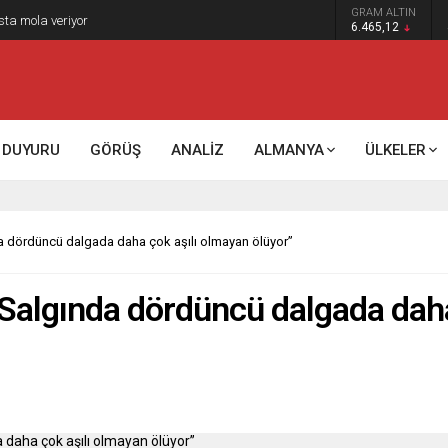
GRAM ALTIN
sta mola veriyor
6.465,12
DUYURU
GÖRÜŞ
ANALİZ
ALMANYA
ÜLKELER
da dördüncü dalgada daha çok aşılı olmayan ölüyor”
“Salgında dördüncü dalgada dah