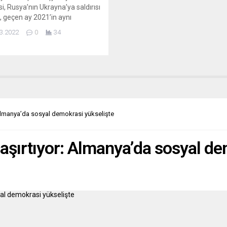
i, Rusya’nın Ukrayna’ya saldırısı
, geçen ay 2021’in aynı
ne göre yüzde 16,6 artarak
3.2022
0
34
en beri en yüksek artışı
ti. Almanya Federal İstatistik
 (Destatis) verilerine göre,
ki Toptan Eşya Fiyat Endeksi,
a ocak kıyasla yüzde 1,7, Şubat
 göre de yüzde 16,6 arttı.
e...
 Almanya’da sosyal demokrasi yükselişte
şaşırtıyor: Almanya’da sosyal de