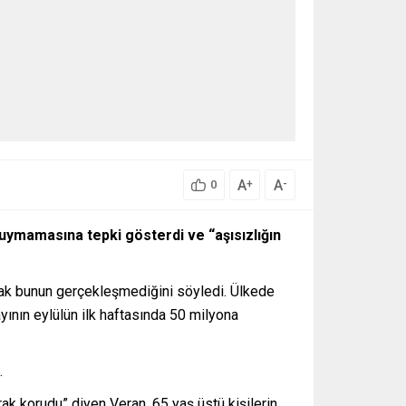
A
A
+
-
0
duymamasına tepki gösterdi ve “aşısızlığın
ncak bunun gerçekleşmediğini söyledi. Ülkede
ayının eylülün ilk haftasında 50 milyona
.
ak korudu” diyen Veran, 65 yaş üstü kişilerin