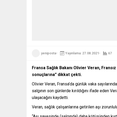
yeniposta
Yayınlama: 27.08.2021
67
Fransa Sağlık Bakanı Olivier Veran, Fransız
sonuçlarına” dikkat çekti.
Olivier Veran, Fransa’da günlük vaka sayıların
salgının son günlerde kırıldığını ifade eden Ver
ulaşacağını kaydetti.
Veran, sağlık çalışanlarına getirilen aşı zorunlul
“Aşı sayesinde (salgında) daha kötüsünden kurtu