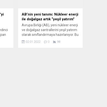
’yi
AB’nin yeni tanımı: Nükleer enerji
ile doğalgaz artık “yeşil yatırım”
Avrupa Birliği (AB), yeni nükleer enerji
dinci
ve doğalgaz santrallerini yeşil yatırım
apan
olarak sınıflandırmaya hazırlanıyor. Bu
ğin
iki alanın, yenilenebilir enerjiye geçişi
02.01.2022
0
98
kolaylaştıracağı ileri sürülüyor. AB
deki
Komisyonu, üye ülkelerde nükleer ve
doğal gaz alanlarındaki enerji
yatırımlarının sınıflandırılmasına ilişkin
muna
uzman danışma sürecinin
yin
başlatıldığını açıkladı. Açıklamada,
nlar
sınıflandırma ile AB’nin 30 yıl içinde
iklim...
upa