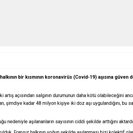
 halkının bir kısmının koronavirüs (Covid-19) aşısına güven 
daki artış açısından salgının durumunun daha kötü olabileceğini a
an, şimdiye kadar 48 milyon kişiye iki doz aşı uygulandığını, bu s
uğu nedeniyle aşılananların sayısının ciddi şekilde arttığını aktardı
lduk. Fransız halkının yoğun şekilde aşılanması bizi kolektif olar