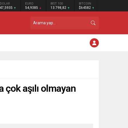
DOLAR
EURO
BIST 100
BITCOIN
47,5935
54,9385
13.798,82
$64582
a çok aşılı olmayan