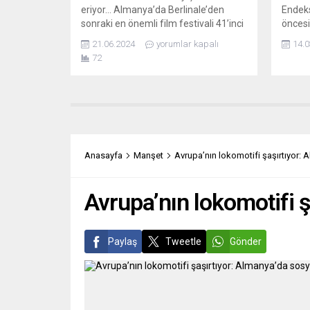
eriyor… Almanya’da Berlinale’den
Endeks
sonraki en önemli film festivali 41’inci
öncesi
Münih Film Festivali 28 Haziran cuma
dönemi
21.06.2024
yorumlar kapalı
14.0
günü başlıyor… 7 Temmuz’a kadar 53
1962’d
72
ülkeden 150 film gösteriliyor. İlk kez
kaydet
1983 yılında düzenlenen bu festival
Dairesi
Alman film yapımcılığının 1 numaralı
ülkede
platformu olarak kabul ediliyor…
şubatt
İzleyiciler için olduğu kadar sektör...
2021’e
Böylec
Anasayfa
Manşet
Avrupa’nın lokomotifi şaşırtıyor:
Avrupa’nın lokomotifi 
Paylaş
Tweetle
Gönder