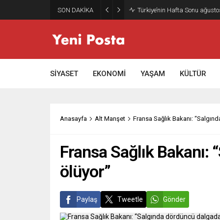
SON DAKİKA
Türkiye’nin Hafta Sonu ağusto
SİYASET
EKONOMİ
YAŞAM
KÜLTÜR
Anasayfa
Alt Manşet
Fransa Sağlık Bakanı: “Salgın
Fransa Sağlık Bakanı: 
ölüyor”
Paylaş
Tweetle
Gönder