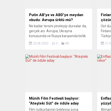
Putin AB’ye ve ABD’ye meydan
Finla
okudu: Avrupa ürktü mü?
çözü
Ne kadar tersini yineleyip dursalar da,
Üst dü
gerçek acı: Avrupa, Ukrayna
Finlan
konusunda ve Rusya karşısında birlik
Türkiy
sağlayamıyor. Hatta eski AB üyesi
çözüm
22.06.2022
0
80
21.0
İngiltere (daha doğrusu Büyük
tam o
Britanya) AB’ye alternatif bir
zirves
gruplaşmaya gidiyor. Boris Johnson’ın
ifade 
öncülüğünü yapmaya çalıştığı, kayıtsız
ve İsv
şartsız Amerikancı devletlerin
Türkiy
oluşturacağı bu yeni grubun, Berlin-
hafta 
Paris-Roma üçgenini
çözüm
işlevsizleştirmesi isteniyor. Ancak AB
beklent
zaten...
Münih Film Festivali başlıyor:
Enfla
“Ateşteki Süt” de ödüle aday
yüzyıl
Film tutkunlarının bekleyişi sona
Almany