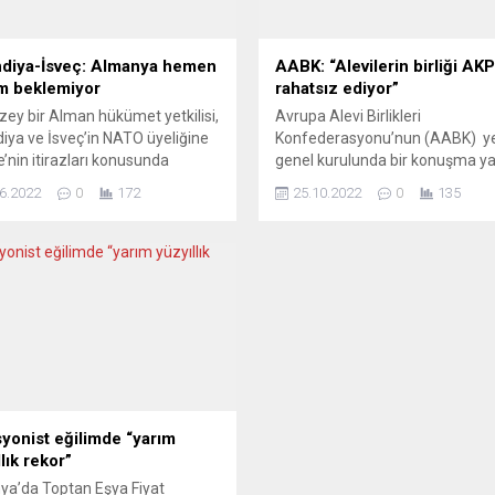
ndiya-İsveç: Almanya hemen
AABK: “Alevilerin birliği AKP
m beklemiyor
rahatsız ediyor”
zey bir Alman hükümet yetkilisi,
Avrupa Alevi Birlikleri
diya ve İsveç’in NATO üyeliğine
Konfederasyonu’nun (AABK) ye
e’nin itirazları konusunda
genel kurulunda bir konuşma y
 bulunacağına güvenlerinin
Genel Başkan Hüseyin Mat, birli
6.2022
0
172
25.10.2022
0
135
lduğunu, ancak Madrid
önemine dikkat çekti. Federal
inde çözüm beklemediklerini
Almanya’nın Bergkamen kentin
etti. Alman hükümeti, Finlandiya
Unna ve Çevresi Cemevi’nde
eç’in NATO üyeliğine karşı çıkan
gerçekleşen genel kurulda Alevi
e ile anlaşmazlığa gelecek
toplumunun Türkiye’deki konu
Madrid’de yapılacak zirvede
da değinen AABK Başkanı Hüse
 bulunacağı yönündeki
Mat’ın aktardıklarından öne çıka
ileri aşağı çekti. Üst düzey bir...
şöyle: AVRUPA’DAKİ ALEVİ
TOPLUMUNUN ÇIKARLARI “Avr
Alevi...
syonist eğilimde “yarım
lık rekor”
a’da Toptan Eşya Fiyat