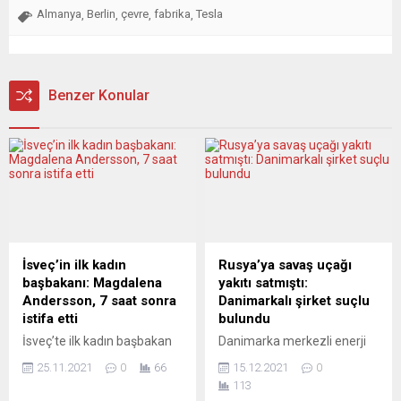
Almanya
Berlin
çevre
fabrika
Tesla
,
,
,
,
Benzer Konular
İsveç’in ilk kadın
Rusya’ya savaş uçağı
başbakanı: Magdalena
yakıtı satmıştı:
Andersson, 7 saat sonra
Danimarkalı şirket suçlu
istifa etti
bulundu
İsveç’te ilk kadın başbakan
Danimarka merkezli enerji
seçilen Magdalena
şirketi Dan Bunkering ve
25.11.2021
0
66
15.12.2021
0
Andersson, 7 saat sonra
Bunker Holding Yönetim
113
istifa ettiğini açıkladı.
Kurulu Başkanı Keld