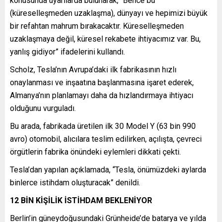
konusunda uyarılarda bulunarak, “Bence bu
(küreselleşmeden uzaklaşma), dünyayı ve hepimizi büyük
bir refahtan mahrum bırakacaktır. Küreselleşmeden
uzaklaşmaya değil, küresel rekabete ihtiyacımız var. Bu,
yanlış gidiyor” ifadelerini kullandı.
Scholz, Tesla’nın Avrupa’daki ilk fabrikasının hızlı
onaylanması ve inşaatına başlanmasına işaret ederek,
Almanya’nın planlamayı daha da hızlandırmaya ihtiyacı
olduğunu vurguladı.
Bu arada, fabrikada üretilen ilk 30 Model Y (63 bin 990
avro) otomobil, alıcılara teslim edilirken, açılışta, çevreci
örgütlerin fabrika önündeki eylemleri dikkati çekti.
Tesla’dan yapılan açıklamada, “Tesla, önümüzdeki aylarda
binlerce istihdam oluşturacak” denildi.
12 BİN KİŞİLİK İSTİHDAM BEKLENİYOR
Berlin’in güneydoğusundaki Grünheide’de batarya ve yılda