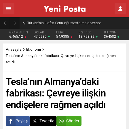
Gazze’nin geleceği: Teknokratik kontrol mü, kolonializm mi?
GRAM ALTIN
DOLAR
EURO
BIST 100
BITCOIN
6.465,12
47,5935
54,9385
13.798,82
$64582
Anasayfa
Ekonomi
Tesla’nın Almanya’daki fabrikası: Çevreye ilişkin endişelere rağmen
açıldı
Tesla’nın Almanya’daki
fabrikası: Çevreye ilişkin
endişelere rağmen açıldı
Paylaş
Tweetle
Gönder