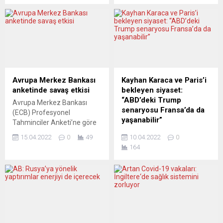
Sosyal Demokrat Parti lideri
Demant, Suriye’de
Magdalena Andersson,
kullanılmak üzere Rusya’ya
sabah saatlerinde
savaş uçağı yakıtı sattıkları
parlamentoda yapılan
gerekçesiyle cezaya
oylamada güvenoyu alarak
çarptırıldı. Odense Bölge
İsveç’in ilk kadın başbakanı
Mahkemesi tarafından
seçildi. Ardından koalisyon
yapılan açıklamada, Avrupa
hükümetinin ortağı Yeşiller
Birliği’nin Suriye’ye
Avrupa Merkez Bankası
Kayhan Karaca ve Paris’i
Partisi, sağ partilerin
yaptırımlarını hiçe saydığı
anketinde savaş etkisi
bekleyen siyaset:
hazırladığı bütçenin
gerekçesiyle Dan Bunkering
“ABD’deki Trump
Avrupa Merkez Bankası
meclisten geçirilmesi
şirketine 30 milyon
senaryosu Fransa’da da
(ECB) Profesyonel
üzerine hükümetten
Danimarka kronu para,
yaşanabilir”
Tahminciler Anketi’ne göre
çekildiğini duyurdu. Yeşiller
Bunker Holding Yönetim...
yıllık harmonize enflasyon
“İkinci turda sol bir adayla
Partisinin...
15.04.2022
0
49
10.04.2022
0
beklentisi yüzde 3’ten yüzde
yüzleşmek Macron için esas
164
6’ya yükselirken, büyüme
felaket senaryosudur.
tahminleri yüzde 4,2’den
Çünkü solun Macron’a karşı
yüzde 2,9’a geriledi. Bu yılın
kazanma şansı, Le Pen’in
ikinci çeyreği için ECB
kazanma şansından daha
Profesyonel Tahminciler
yüksektir. Son anketler ikinci
Anketi sonuçları açıklandı.
turda Le Pen’e karşı sadece
Ankete göre, Rusya-
yüzde 53 oyla kazanacağını
Ukrayna savaşının
gösteriyor. Bu,