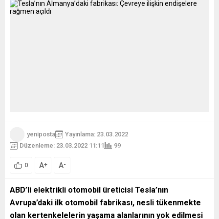
yeniposta
Yayınlama: 23.03.2022
Düzenleme: 23.03.2022 11:11
99
A
A
+
-
0
ABD’li elektrikli otomobil üreticisi Tesla’nın
Avrupa’daki ilk otomobil fabrikası, nesli tükenmekte
olan kertenkelelerin yaşama alanlarının yok edilmesi