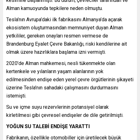
kesimine başlanmıştı. Bu durum, çevreciler tarafından ve
Alman kamuoyunda tepkilere neden olmuştu.
Tesla’nın Avrupa’daki ilk fabrikasını Almanya’da açarak
ekosistem oluşturmasından memnuniyet duyan Alman
yetkililer, gereken onayları resmen vermese de
Brandenburg Eyalet Çevre Bakanlığı, riski kendilerine ait
olmak üzere hazırlıklara başlama izni vermişti.
2020’de Alman mahkemesi, nesli tükenmekte olan
kertenkele ve yılanların yaşam alanlarının yok
edilmesinden endişe eden yerel çevre örgütlerinin şikayeti
üzerine Tesla’nın sahadaki çalışmasını durdurmasını
istemişti.
Su ve içme suyu rezervlerinin potansiyel olarak
kirletilmesi gibi çevresel endişeler de dile getirilmişti.
YOĞUN SU TALEBİ ENDİŞE YARATTI
Fabrikanın, özellikle otomobiller için üretilecek büyük