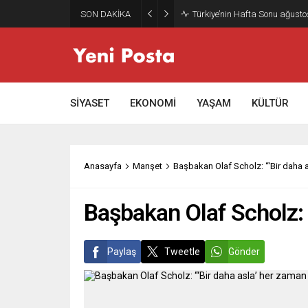
SON DAKİKA
Türkiye’nin Hafta Sonu ağusto
SİYASET
EKONOMİ
YAŞAM
KÜLTÜR
Anasayfa
Manşet
Başbakan Olaf Scholz: “‘Bir daha a
Başbakan Olaf Scholz: “
Paylaş
Tweetle
Gönder