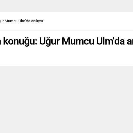
sal yaşamında kalıcı izler
n bu buluşmalar,...
ur Mumcu Ulm’da anılıyor
 konuğu: Uğur Mumcu Ulm’da an