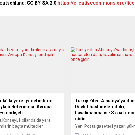
Deutschland, CC BY-SA 2.0
https://creativecommons.org/lice
nda’da yerel yönetimlerin
Türkiye’den Almanya’ya dön
yla belirlenmesi: Avrupa
Devlet hastaneleri dolu,
yi endişeli
havalimanına ise 3 saat önc
gidin
 Konseyi, Hollanda’da yerel
mlerin başta mülteciler
Yeni Posta gazetesi yazarı Şük
si olmak üzere artan siyasi
Doğru İstanbul Havalimanı’ndan