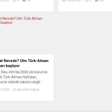
0.2021
0
78
14.08.2021
0
323
uluklarına rağmen hala seçimle
döneminde seyahatle ilgili dikka
atama yoluyla iş başına
edilmesi gereken kuralları aktard
lmesinden endişe duyulduğunu
Seyahatte aşı ve testlerle ilgili
ti. Avrupa Konseyinin Yerel ve
deneyimini anlatan gazeteci Şü
el Yönetimler Kongresi,
Doğru şunları söyledi: “Aşı oldu
da’ya ait denetim raporunu
eczanelerden elektronik aşı pas
. Raporla ilgili yapılan yazılı
(belgesi) alın. Aşı olmayanların 
mada, Hollanda’da belediye
PCR testi olması gerekiyor. Ben i
ları ve kral komiserlerinin
kişiye test için 340...
..
at Nerede? Ulm Türk-Alman
arı başlıyor
 Neu-Ulm’da 2026 yılı boyunca
k Türk-Alman Haftaları,
a bir etkinlik takvimi değil;
elleğini, politikanın sert
1.2026
yorumlar kapalı
ını, edebiyatın iç sesiyle ve
n sınır tanımayan diliyle
uran uzun soluklu bir kültür
i olarak kurgulanıyor. Kırk yılı
ir süredir kentin kültürel ve