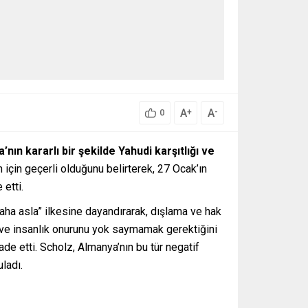
A
A
+
-
0
n kararlı bir şekilde Yahudi karşıtlığı ve
 için geçerli olduğunu belirterek, 27 Ocak’ın
 etti.
a asla” ilkesine dayandırarak, dışlama ve hak
ek ve insanlık onurunu yok saymamak gerektiğini
de etti. Scholz, Almanya’nın bu tür negatif
ladı.