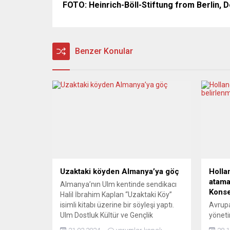
FOTO: Heinrich-Böll-Stiftung from Berlin, 
Benzer Konular
Uzaktaki köyden Almanya’ya göç
Holla
atama
Almanya’nın Ulm kentinde sendikacı
Konse
Halil İbrahim Kaplan “Uzaktaki Köy”
isimli kitabı üzerine bir söyleşi yaptı.
Avrupa
Ulm Dostluk Kültür ve Gençlik
yöneti
Derneği’nde düzenlenen toplantıda
mesele