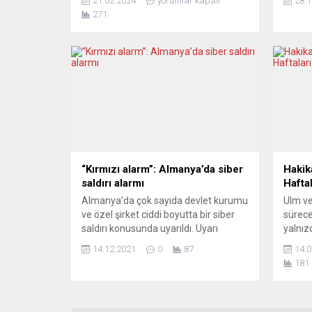
21.02.2024
yorumlar kapalı
28.1
Kaplan sendikacılık yaşamında
soruml
271
başından geçen ilginç olayları
değil 
söyleşiye katılanlara aktardı.
getiri
Anadolu’dan Avrupa’ya uzanan uzun
belirt
hayat yolculuğunu anlatan Kaplan,
Bölges
uzun yıllar Ulm’da Magirus (Iveco) işçi
Hollan
ve işyeri temsilcisi...
görüştü
açıkla
başkan
atama.
“Kırmızı alarm”: Almanya’da siber
Hakik
saldırı alarmı
Haftal
Almanya’da çok sayıda devlet kurumu
Ulm ve
ve özel şirket ciddi boyutta bir siber
sürece
saldırı konusunda uyarıldı. Uyarı
yalnızc
sonrasında birçok kuruluş, kırmızı
göçün b
14.12.2021
0
87
14.0
alarma geçti. Federal Almanya’da
sorular
181
Bilgi Güvenliği Kurumu (BSI) bazı
müziği
devlet kurumlarını ve büyük
buluşt
şirketleri ciddi bir siber saldırıya
mevsim
karşı hazırlıklı olmaları konusunda
aşkın b