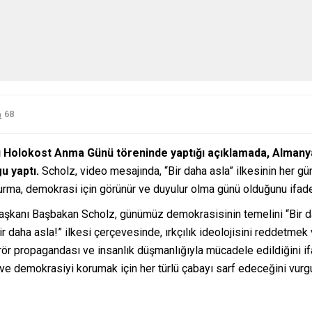
68
Holokost Anma Günü töreninde yaptığı açıklamada, Almanya’nı
u yaptı.
Scholz, video mesajında, “Bir daha asla” ilkesinin her gün
durma, demokrasi için görünür ve duyulur olma günü olduğunu ifade
kanı Başbakan Scholz, günümüz demokrasisinin temelini “Bir dah
Bir daha asla!” ilkesi çerçevesinde, ırkçılık ideolojisini reddetm
ör propagandası ve insanlık düşmanlığıyla mücadele edildiğini ifa
 demokrasiyi korumak için her türlü çabayı sarf edeceğini vurgu