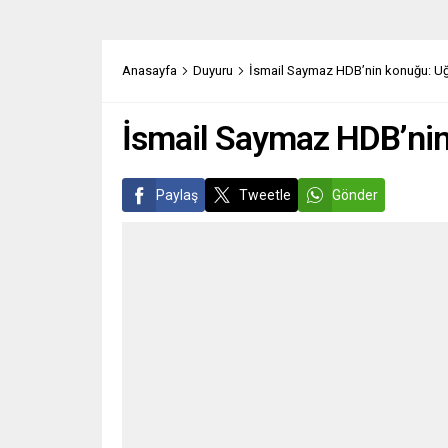
uyardı. “Kırmızı” olarak nitelendirilen
toplum
en yüksek derecedeki siber saldırı...
bıraka
Anasayfa
Duyuru
İsmail Saymaz HDB’nin konuğu: Uğ
İsmail Saymaz HDB’nin
Paylaş
Tweetle
Gönder