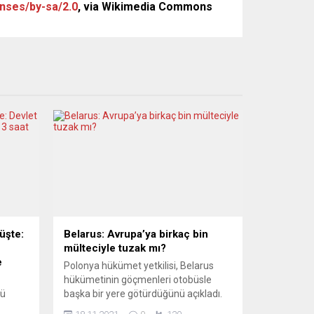
nses/by-sa/2.0
, via Wikimedia Commons
üşte:
Belarus: Avrupa’ya birkaç bin
mülteciyle tuzak mı?
e
Polonya hükümet yetkilisi, Belarus
hükümetinin göçmenleri otobüsle
rü
başka bir yere götürdüğünü açıkladı.
 salgın
Ancak, bazı göçmenlerin sınırda