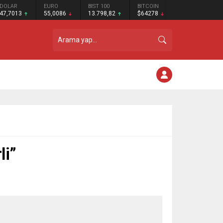
DOLAR
EURO
BIST 100
BITCOIN
47,7013
55,0086
13.798,82
$64278
li”