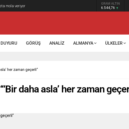
GRAM ALTIN
sta mola veriyor
6.544,76
DUYURU
GÖRÜŞ
ANALİZ
ALMANYA
ÜLKELER
sla’ her zaman geçerli”
‘Bir daha asla’ her zaman geçer