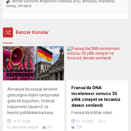
Alman Ekonomi Araştırma Enstitüsü (Ifo)
Almanya
malzeme
,
,
,
savaş
Ukrayna
,
Benzer Konular
Fransa’da DNA
Almanya’da sosyal devletin
incelemesi sonucu 35
geleceğine ilişkin tartışmalar
yıllık cinayet ve tecavüz
giderek büyürken, federal
davası sonlandı
hükümetin tasarruf ve
kesinti politikalarına karşı
Fransa’da intihar eden
tepkiler de sokaklara taşıyor.
jandarma François
14.07.2026
01.10.2021
0
Sağlıktan emekliliğe,
Verove’nin 35 yıldır cinayet
yorumlar kapalı
30
103
kreşlerden kültür
ve tecavüzden aranan kişi