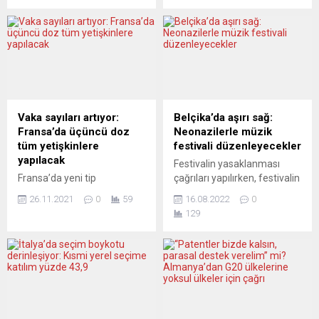
kurumlarına kadar uzanan
olduğu kanıtlandı. Fransız
kesintilerin toplumun en
basınında çıkan haberlere
kırılgan kesimlerini hedef
göre, Paris Savcılığı
aldığına dikkat çeken Birleşik
Verove’nin cesedi üzerinde
Hizmetler Sendikası ver.di,
yapılan DNA incelemelerinin
18 Temmuz Cumartesi
birçok olay yerinde bulunan
günü Stuttgart’ta geniş
DNA ile örtüştüğünü tespit
katılımlı bir miting ve
etti. 1986-1994 arasında 11
Vaka sayıları artıyor:
Belçika’da aşırı sağ:
yürüyüş...
ve 14 yaşlarında 2 kız
Fransa’da üçüncü doz
Neonazilerle müzik
çocuğu olmak üzere 4
tüm yetişkinlere
festivali düzenleyecekler
kişiyi...
yapılacak
Festivalin yasaklanması
Fransa’da yeni tip
çağrıları yapılırken, festivalin
koronavirüs (Covid-19) vaka
düzenleneceği Ypres
26.11.2021
0
59
16.08.2022
0
sayılarındaki artışın ardından
kentinin yetkilileri istihbarat
129
üçüncü dozun, tüm
birimleriyle teması
yetişkinlere 27 Kasım’dan
sürdürüyor Belçika’da
itibaren uygulanacağı
Flaman aşırı sağ gruplar,
bildirildi. Fransa Sağlık
bazı Avrupa ülkelerinden
Bakanı Olivier Veran,
neonazi örgütlerle bağlantılı
düzenlediği basın
müzik gruplarının katılımıyla
toplantısında, ülkenin içinde
festival düzenleyecek.