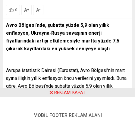
A
A
+
-
0
Avro Bölgesi’nde, şubatta yüzde 5,9 olan yıllık
enflasyon, Ukrayna-Rusya savaşının enerji
fiyatlarındaki artışı etkilemesiyle martta yüzde 7,5
çıkarak kayıtlardaki en yüksek seviyeye ulaştı.
Avrupa İstatistik Dairesi (Eurostat), Avro Bölgesi’nin mart
ayına ilişkin yıllık enflasyon öncü verilerini yayımladı. Buna
göre, Avro Bölgesi’nde şubatta yüzde 5,9 olan yıllık
REKLAMI KAPAT
enflasyon, geçen ay yüzde 7,5’e yükseldi. Bölgede
enflasyon, martta aylık bazda ise yüzde 2,5’e ulaştı.
Enflasyona ilişkin beklenti martta yüzde 6,7’ye yükselmesi
MOBİL FOOTER REKLAM ALANI
yönündeydi.
Martta enflasyonun ana itici gücü, Ukrayna-Rusya savaşı