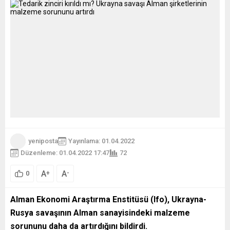
yeniposta
Yayınlama: 01.04.2022
Düzenleme: 01.04.2022 17:47
72
A
A
+
-
0
Alman Ekonomi Araştırma Enstitüsü (Ifo), Ukrayna-
Rusya savaşının Alman sanayisindeki malzeme
sorununu daha da artırdığını bildirdi.