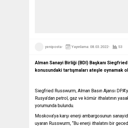
yeniposta
Yayınlama: 08.03.2022
53
Alman Sanayi Birliği (BDI) Başkanı Siegfrie
konusundaki tartışmaları ateşle oynamak ol
Siegfried Russwurm, Alman Basın Ajansı DPA’ya
Rusya’dan petrol, gaz ve kömür ithalatının yasa
yorumunda bulundu.
Moskova’ya karşı enerji ambargosunun sanayide 
uyaran Russwurm, “Bu enerji ithalatını bir gece