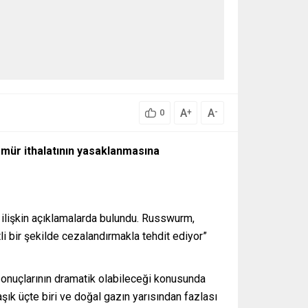
A
A
+
-
0
ömür ithalatının yasaklanmasına
ilişkin açıklamalarda bulundu. Russwurm,
i bir şekilde cezalandırmakla tehdit ediyor”
sonuçlarının dramatik olabileceği konusunda
şık üçte biri ve doğal gazın yarısından fazlası