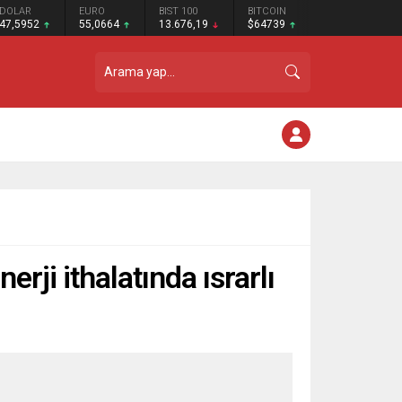
DOLAR
EURO
BIST 100
BITCOIN
47,5952
55,0664
13.676,19
$64739
rji ithalatında ısrarlı