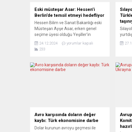
Eski müsteşar Asar: Hessen’i
Sılay
Berlin’de temsil etmeyi hedefliyor
Türkl
taşını
Hessen Bilim ve Sanat Bakanlığı eski
Müsteşarı Ayşe Asar, erken genel
Sılayo
seçime üyesi olduğu Yeşiller’in
yurtdı
milletvekili adayı olarak giriyor.
sorunl
24.12.2024
yorumlar kapalı
27.1
Hessen’de bu yılın başında kurulan
katıldı
233
CDU-SPD koalisyon hükümetinin
Sorunl
göreve başlamasıyla müsteşarlık
aldığı
görevinden ayrılan ve kısa süre içinde
Şener 
üyesi olduğu Yeşiller Partisi’nin eyalet
Avrupa
yönetim kuruluna giren Asar,
DTAC.e
geçtiğimiz hafta da partinin Federal...
yaşaya
ve çözü
Avro karşısında doların değer
Avrup
kaybı: Türk ekonomisine darbe
Komit
hazır
Dolar kurunun avroyu geçmesi ile