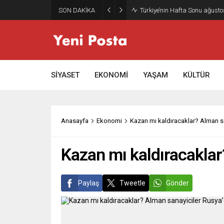
SON DAKİKA
Gazze’nin geleceği: Teknokrati
SİYASET
EKONOMİ
YAŞAM
KÜLTÜR
Anasayfa
Ekonomi
Kazan mı kaldıracaklar? Alman san
Kazan mı kaldıracaklar?
Paylaş
Tweetle
Gönder