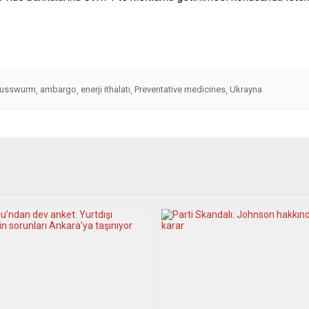
 Russwurm
ambargo
enerji ithalatı
Preventative medicines
Ukrayna
,
,
,
,