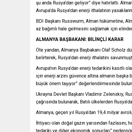
şu anda Rusya’dan geliyor” diye hatırlattı. Alma
Avrupa’da Rusya’dan enerji ithalatının yasaklanm
BDI Başkanı Russwurm, Alman hükümetine, Alman
az bağımlı hale gelmesini sağlamak için elinde
ALMANYA BAŞBAKANI: BİLİNÇLİ KARAR
Öte yandan, Almanya Başbakanı Olaf Scholz dün Ru
belirterek, Rusya’dan enerji ithalatını savunmuşt
Avrupa’nın Rusya’dan enerji tedarikini kasıtlı 
için enerji arzını güvence altına almanın başka 
büyük önem taşıyor” değerlendirmesinde bulu
Ukrayna Devlet Başkanı Vladimir Zelenskiy, Rus
çağrısında bulunarak, Batılı ülkelerden Rusya’dan
Almanya, geçen yıl Rusya’dan 19,4 milyar avroluk
İhtiyacı olan doğal gazın yarısından fazlasını,
tedariki ve diğer ekonomik sonuçları” nedeniyl