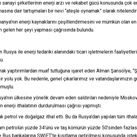
n sanayi şirketlerinin enerji arzı ve rekabet gücü konusunda çok e
asına dair tartışmaları bir nevi “ateşle oynamak” olarak nitelendir
ya’nın enerji kaynaklarını çeşitlendirmesini ve mümkün olan en 
n gelen her şeyi yapması çağrısında bulundu.
sya ile enerji tedariki alanındaki ticari işletmelerin faaliyetleri
u.
olarak yaptırımlardan muaf tuttuğuna işaret eden Alman Şansölye, “
bir yolu yok. Bu nedenle, genel çıkarlarımız ve vatandaşlarımızın gü
nmuştu.
ya’nın ülkesine yönelik devam eden saldırıları nedeniyle Moskova
 enerji ithalatının durdurulması çağrısı yapmıştı.
 petrol ve doğalgaz ithal etti. Bu da Rusya’dan yapılan tüm ithala
 ham petrolün yüzde 34’ünü ve taş kömürün yüzde 50’sinden fazlası
e Rus bankalarına SWIFT’te kısıtlama getirilmesi konusunda istek