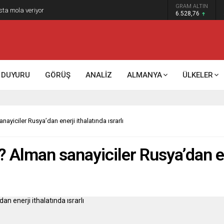
GRAM ALTIN
k kontrol mü, kolonializm mi?
6.528,76
DUYURU
GÖRÜŞ
ANALİZ
ALMANYA
ÜLKELER
ayiciler Rusya’dan enerji ithalatında ısrarlı
 Alman sanayiciler Rusya’dan ene