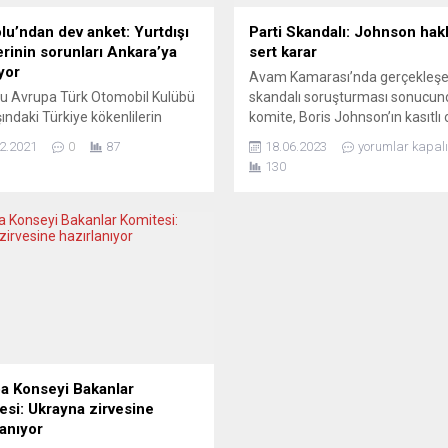
olu’ndan dev anket: Yurtdışı
Parti Skandalı: Johnson hak
erinin sorunları Ankara’ya
sert karar
yor
Avam Kamarası’nda gerçekleşen
lu Avrupa Türk Otomobil Kulübü
skandalı soruşturması sonucun
şındaki Türkiye kökenlilerin
komite, Boris Johnson’ın kasıtlı 
arına ışık tutan ve 1500 kişinin
parlamentoyu yanılttığını ve k
2.2021
0
87
18.06.2023
yorumlar kapalı
ğı bir anket gerçekleştirdi.
otoritesini hiçe saydığını tespit e
130
ar ve çözüm önerilerinin yer
Komite, eski başbakanın geçtiğ
 rapor Essen Başkonsolosu
hafta istifa ettiği milletvekilliği
Cebeci’ye iletildi. Sılayolu
görevinin geçici olarak askıya
 Türk Otomobil Kulübü Derneği
alınmasını önerdi. Büyük Britan
.V EuroTürkassist, Avrupa’da
basınına konu farklı yorumlarla
n Türkiye kökenlilerin sorunları
yansıdı. The Times gazetesi, es
m önerileri ile ilgili bir...
başbakanın kamuoyundaki güve
tamamen...
a Konseyi Bakanlar
esi: Ukrayna zirvesine
lanıyor