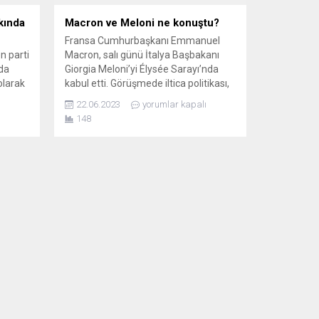
kında
Macron ve Meloni ne konuştu?
Fransa Cumhurbaşkanı Emmanuel
 parti
Macron, salı günü İtalya Başbakanı
da
Giorgia Meloni’yi Élysée Sarayı’nda
olarak
kabul etti. Görüşmede iltica politikası,
urumun
Ukrayna ve ikili ilişkiler ele alınırken,
22.06.2023
yorumlar kapalı
tti.
her iki tarafın da hayli samimi olduğu
148
imiz
gözlemlendi. Yorumcular, iki lideri
birleştiren ve ayıran noktalara ışık
tutuyor.LE FİGARO
ya
(Fransa)Birbirlerinden
hazzetmiyorlarLe Figaro’ya göre
ki
Macron, Meloni’yi bir tehdit olarak...
nini