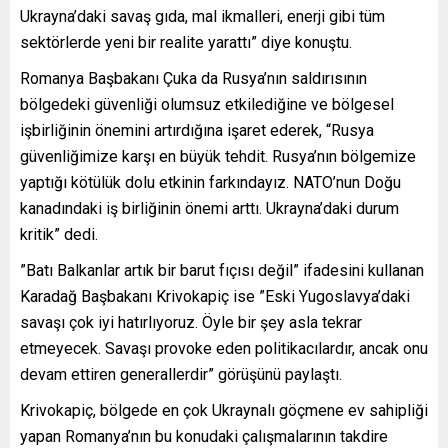
Ukrayna’daki savaş gıda, mal ikmalleri, enerji gibi tüm
sektörlerde yeni bir realite yarattı” diye konuştu.
Romanya Başbakanı Çuka da Rusya’nın saldırısının
bölgedeki güvenliği olumsuz etkilediğine ve bölgesel
işbirliğinin önemini artırdığına işaret ederek, “Rusya
güvenliğimize karşı en büyük tehdit. Rusya’nın bölgemize
yaptığı kötülük dolu etkinin farkındayız. NATO’nun Doğu
kanadındaki iş birliğinin önemi arttı. Ukrayna’daki durum
kritik” dedi.
”Batı Balkanlar artık bir barut fıçısı değil” ifadesini kullanan
Karadağ Başbakanı Krivokapiç ise ”Eski Yugoslavya’daki
savaşı çok iyi hatırlıyoruz. Öyle bir şey asla tekrar
etmeyecek. Savaşı provoke eden politikacılardır, ancak onu
devam ettiren generallerdir” görüşünü paylaştı.
Krivokapiç, bölgede en çok Ukraynalı göçmene ev sahipliği
yapan Romanya’nın bu konudaki çalışmalarının takdire