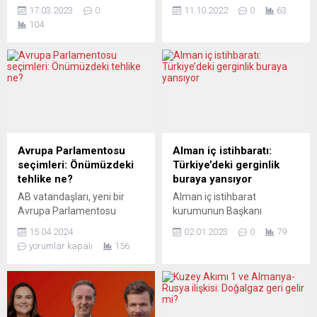
seçimlerinde, Başbakan
Ukrayna arasındaki savaşın
17.03.2023
0
11.10.2022
0
63
Mark Rutte liderliğindeki
sadece Ukrayna için değil
104
koalisyon partileri ezici bir
tüm dünya için sonuçları
yenilgiye uğrarken, seçime
olduğunu söyledi. Federal
ilk kez katılan Çiftçi
Almanya BaşbakanI Olaf
Vatandaş Hareketi Partisi
Scholz, Makine İmalat
BBB en çok oyu alan taraf
Sanayii Derneği (VDMA)
oldu. Yorumcular, bu
toplantısında yaptığı
sonucun çiftçilerin
konuşmada, Rusya ile
hükümetin tarım politikasına
Ukrayna arasındaki savaşın,
öfkesinden ve pek çok
ilk başta Ukraynalılar olmak
Avrupa Parlamentosu
Alman iç istihbaratı:
yurttaşın genel
üzere herkesi etkilediğini
seçimleri: Önümüzdeki
Türkiye’deki gerginlik
memnuniyetsizliğinden
belirtti. Bunun her gün, son...
tehlike ne?
buraya yansıyor
kaynaklandığını düşünüyor.
AB vatandaşları, yeni bir
Alman iç istihbarat
NRC HANDELSBLAD
Avrupa Parlamentosu
kurumunun Başkanı
(Hollanda) Hoşnutsuzluğun
seçimi için iki ay sonra
Haldenwang, Türkiye’de iç
tercümanı oldular...
15.04.2024
02.01.2023
0
79
sandık başına gidecekler.
politikadaki gerginliklerin
yorumlar kapalı
156
Resmi seçim bilgilendirme
Almanya’ya da taşındığını
metinlerine göre, bu
ifade etti. Haldenwang, Rus
seçimler AB’deki “doğrudan
istihbarat faaliyetlerine
seçilen tek uluslararası
ilişkin de açıklamalarda
parlamento” olup, AB’nin her
bulundu. Anayasayı Koruma