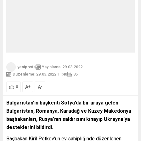
yeniposta
Yayınlama: 29.03.2022
Düzenleme: 29.03.2022 11:40
85
A
A
+
-
0
Bulgaristan’ın başkenti Sofya’da bir araya gelen
Bulgaristan, Romanya, Karadağ ve Kuzey Makedonya
başbakanları, Rusya’nın saldırısını kınayıp Ukrayna’ya
desteklerini bildirdi.
Başbakan Kiril Petkov’un ev sahipliğinde düzenlenen