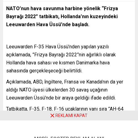
NATO’nun hava savunma harbine yönelik “Frizya
Bayrağı 2022” tatbikatı, Hollanda’nın kuzeyindeki
Leeuwarden Hava Üssü’nde başladı.
Leeuwarden F-35 Hava Üssü’nden yapılan yazılı
açıklamada, ”Frizya Bayrağı 2022”nin ağırlıklı olarak
Hollanda hava sahası ve kısmen Danimarka hava
sahasında gerçekleşeceği belirtildi.
Açıklamada, ABD, İngiltere, Fransa ve Kanada’nın da yer
aldığı NATO üyesi ülkelerden 30 savaş uçağının
Leeuwarden Üssü’nde bir araya geldiği ifade edildi.
Tatbikatta, F-35, F-18, F-16 uçaklarının yanı sıra ”AH-64
REKLAMI KAPAT
Apache”, ”AS532U2 Cougar” tipi helikopterler, SA-6 ve SA-
8 hava savunma füze sistemleri kullanılacağı kaydedildi.
Frizya Bayrağı 2022’nin NATO’nun her yıl Hollanda’da