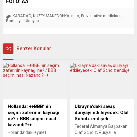
FOTO: AA
KARADAĞ
KUZEY MAKEDONYA
nato
Preventative medicines
,
,
,
,
Romanya
Ukrayna
,
Benzer Konular
Hollanda: ++BBB’nin
Ukrayna’daki savaş
seçim zaferinin kaynağı
dünyayı etkileyecek: Olaf
ne? / BBB seçimi nasıl
Scholz endişeli
kazandı?++
Federal Almanya Başbakanı
Hollanda’daki eyalet
Olaf Scholz, Rusya ile