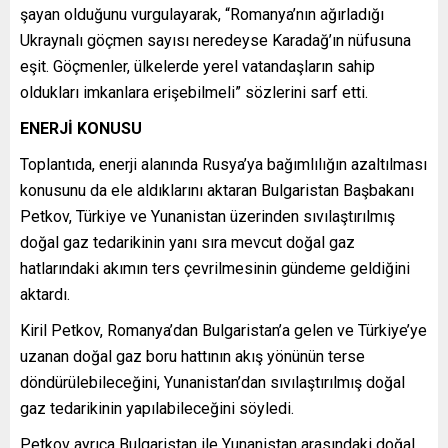
şayan olduğunu vurgulayarak, “Romanya’nın ağırladığı
Ukraynalı göçmen sayısı neredeyse Karadağ’ın nüfusuna
eşit. Göçmenler, ülkelerde yerel vatandaşların sahip
oldukları imkanlara erişebilmeli” sözlerini sarf etti.
ENERJİ KONUSU
Toplantıda, enerji alanında Rusya’ya bağımlılığın azaltılması
konusunu da ele aldıklarını aktaran Bulgaristan Başbakanı
Petkov, Türkiye ve Yunanistan üzerinden sıvılaştırılmış
doğal gaz tedarikinin yanı sıra mevcut doğal gaz
hatlarındaki akımın ters çevrilmesinin gündeme geldiğini
aktardı.
Kiril Petkov, Romanya’dan Bulgaristan’a gelen ve Türkiye’ye
uzanan doğal gaz boru hattının akış yönünün terse
döndürülebileceğini, Yunanistan’dan sıvılaştırılmış doğal
gaz tedarikinin yapılabileceğini söyledi.
Petkov ayrıca Bulgaristan ile Yunanistan arasındaki doğal