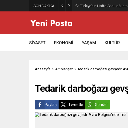
SON DAKİKA
Gazze’nin geleceği: Teknokrati
SİYASET
EKONOMİ
YAŞAM
KÜLTÜR
Anasayfa
Alt Manşet
Tedarik darboğazı gevşedi: Avr
Tedarik darboğazı gevş
Paylaş
Tweetle
Gönder