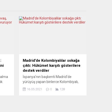
:
Madrid’de Kolombiyalılar sokağa
ini
çıktı: Hükümet karşıtı gösterilere
destek verdiler
nalma
İspanya’nın başkenti Madrid’de
ik
yürüyüş yapan binlerce Kolombiyalı,
eki
ülkelerinde 28 Nisan’dan bu yana
16.05.2021
0
128
puana
devam eden hükümet karşıtı
gösterilere destek verdi. Madrid’in
al,
kent merkezinde toplanan
lat
Kolombiyalılar, ülkelerinde hükümet
na göre
karşıtı yapılan gösterilerde ”güvenliğin