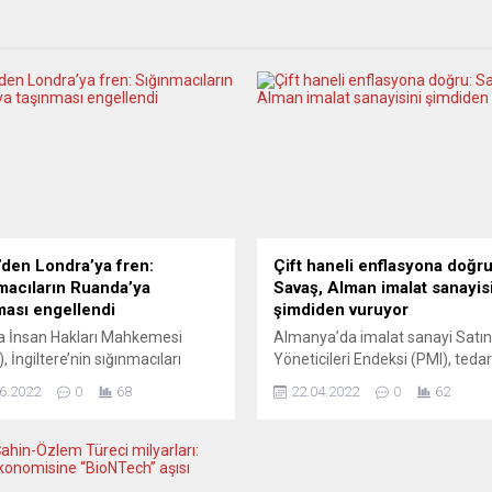
den Londra’ya fren:
Çift haneli enflasyona doğru
macıların Ruanda’ya
Savaş, Alman imalat sanayis
ması engellendi
şimdiden vuruyor
a İnsan Hakları Mahkemesi
Almanya’da imalat sanayi Satı
, İngiltere’nin sığınmacıları
Yöneticileri Endeksi (PMI), tedar
’ya göndereceği ilk uçuşu
darboğazları ve yeni siparişlerd
6.2022
0
68
22.04.2022
0
62
du. Bu hükmün İngiltere’nin
düşüş nedeniyle nisanda 54,1 
şı kararı aldığı tüm sığınmacılar
geriledi. Enflasyonun yüksek
çerli olduğu belirtildi. Ruanda’ya
seyredeceği belirtildi. S&P Glob
ilecekler arasında yer alan bir
Almanya’nın nisan ayı nihai ima
acının avukatının başvurusu
sanayi PMI verisini açıkladı. Bu