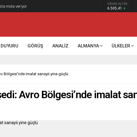
GRAM ALTIN
k kontrol mü, kolonializm mi?
6.505,41
DUYURU
GÖRÜŞ
ANALİZ
ALMANYA
ÜLKELER
o Bölgesi’nde imalat sanayii yine güçlü
edi: Avro Bölgesi’nde imalat san