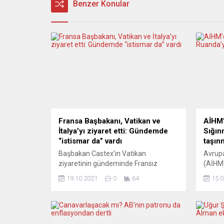
Benzer Konular
Fransa Başbakanı, Vatikan ve
AİHM’
İtalya’yı ziyaret etti: Gündemde
Sığın
“istismar da” vardı
taşın
Başbakan Castex’in Vatikan
Avrup
ziyaretinin gündeminde Fransız
(AİHM)
kiliselerindeki istismar vakalarına
Ruanda
19.10.2021
0
64
15.0
ilişkin rapor da vardı Katoliklerin ruhani
durdur
lideri ve Vatikan Devlet Başkanı Papa
sınırdı
Franciscus, Vatikan’ı ziyaret eden
için ge
Fransa Başbakanı Jean Castex ile
gönder
görüştü. Vatikan’a yakın basın
sığınm