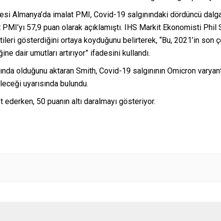
esi Almanya’da imalat PMI, Covid-19 salgınındaki dördüncü dalg
at PMI’yı 57,9 puan olarak açıklamıştı. IHS Markit Ekonomisti Phil
rtileri gösterdiğini ortaya koyduğunu belirterek, “Bu, 2021’in son
 dair umutları artırıyor” ifadesini kullandı.
altında olduğunu aktaran Smith, Covid-19 salgınının Omicron varya
ileceği uyarısında bulundu.
 ederken, 50 puanın altı daralmayı gösteriyor.