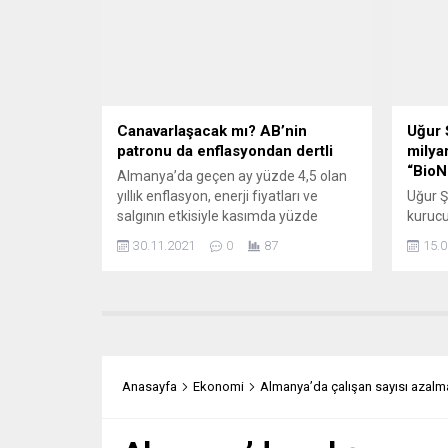
organlarının haberine göre, Papa’nın,
üzerin
Castex’i kabulü yarım saatten biraz
bindir
fazla sürdü. Görüşmenin ardından
Birleş
bazı gazetecilere konuşan...
Komise
gönder
Canavarlaşacak mı? AB’nin
Uğur 
patronu da enflasyondan dertli
milya
“BioN
Almanya’da geçen ay yüzde 4,5 olan
yıllık enflasyon, enerji fiyatları ve
Uğur Ş
salgının etkisiyle kasımda yüzde
kurucu
5,2’ye yükselerek, son 29 yılın en
BioNTe
30.11.2021
0
87
15.0
yüksek seviyesine ulaştı. Almanya
büyüme
Federal İstatistik Dairesi (Destatis),
sağlad
fiyat artışlarına ilişkin kasım ayı öncü
habere
verilerini açıkladı. Buna göre, ekimde
Özlem 
yüzde 4,5 olan yıllık enflasyon,
yer al
kasımda piyasa beklentilerinin...
Almany
önemli
Anasayfa
Ekonomi
Almanya’da çalışan sayısı azalm
2021’d