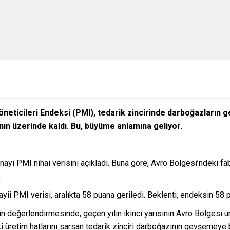
öneticileri Endeksi (PMI), tedarik zincirinde darboğazları
nın üzerinde kaldı. Bu, büyüme anlamına geliyor.
nayi PMI nihai verisini açıkladı. Buna göre, Avro Bölgesi’ndeki fabr
.
yii PMI verisi, aralıkta 58 puana geriledi. Beklenti, endeksin 58
 değerlendirmesinde, geçen yılın ikinci yarısının Avro Bölgesi üre
 üretim hatlarını sarsan tedarik zinciri darboğazının gevşemeye b