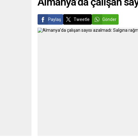
Almanya’da çalışan say
Paylaş
Tweetle
Gönder