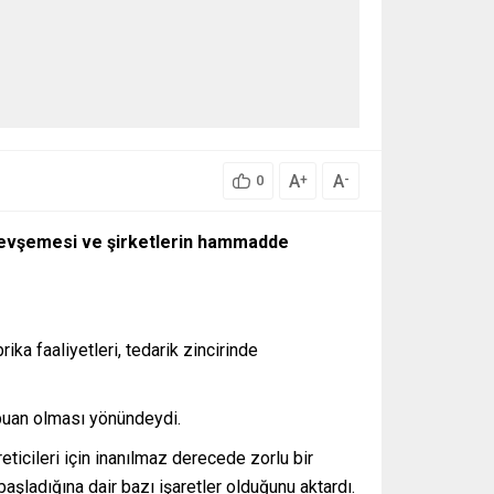
A
A
+
-
0
n gevşemesi ve şirketlerin hammadde
ika faaliyetleri, tedarik zincirinde
 puan olması yönündeydi.
ticileri için inanılmaz derecede zorlu bir
aşladığına dair bazı işaretler olduğunu aktardı.