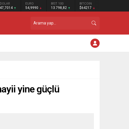
DOLAR
EURO
BIST 100
BITCOIN
47,7014
54,9990
13.798,82
$64217
ayii yine güçlü