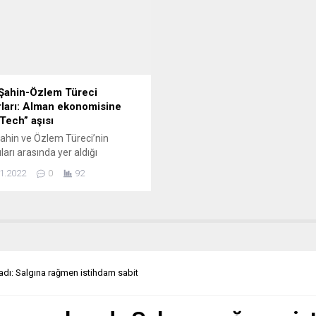
e AİHM, bu kişinin uçağa
martta 56,9 puan olan imalat s
ilmesini engelledi. Kararda,
PMI, nisanda tedarik darboğazla
miş Milletler Mülteciler Yüksek
2,8 puan azalarak 54,1’e...
rliğinin “Ruanda’ya
ilecek mültecilerin, oradaki...
Şahin-Özlem Türeci
rları: Alman ekonomisine
Tech” aşısı
ahin ve Özlem Türeci’nin
ları arasında yer aldığı
ch firması, Almanya’nın yıllık
1.2022
0
92
sine beşte bir oranında katkı
ı. Alman basınında yer alan
 göre, Prof. Dr. Uğur Şahin ve
Türeci’nin kurucuları arasında
dığı BioNTech firması,
a’nın yıllık büyümesinde
 rol oynadı. BioNTech firması,
adı: Salgına rağmen istihdam sabit
e yüzde 2,7...