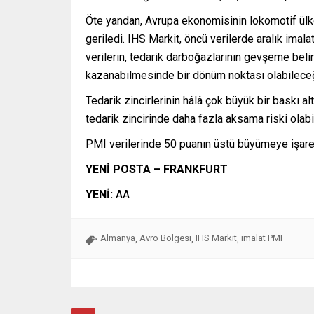
Öte yandan, Avrupa ekonomisinin lokomotif ülk
geriledi. IHS Markit, öncü verilerde aralık imal
verilerin, tedarik darboğazlarının gevşeme beli
kazanabilmesinde bir dönüm noktası olabileceğine
Tedarik zincirlerinin hâlâ çok büyük bir baskı 
tedarik zincirinde daha fazla aksama riski olab
PMI verilerinde 50 puanın üstü büyümeye işaret
YENİ POSTA – FRANKFURT
YENİ:
AA
Almanya
Avro Bölgesi
IHS Markit
imalat PMI
,
,
,