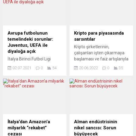
verdi. Ayrıca, tahvil satın
sona erdi. Hollanda
alımları aracılığıyla borç yükü
genelinde Covid-19’a karşı
yüksek ülkelere destek
alınan bazı kısıtlamalar
olunmasını amaçlayan TPI
bugünden itibaren
adında yeni bir kriz
gevşetildi. Buna göre, 23
enstrümanı da devreye
Ocak’tan beri 21.00-04.30 ve
Avrupa futbolunun
Kripto para piyasasında
alındı. Yorumcular, bu
31 Mart’tan beri 22.00-04.30
temelindeki sorunlar:
sarsıntılar
önlemlerin enflasyon ve
saatlerinde uygulanan
Juventus, UEFA ile
Kripto şirketlerinin,
durgunluk tehdidinden
sokağa çıkma yasağı sona
diyaloğa açık
çalışanları işten çıkarmaya
müteşekkil çifte bir krizi...
erdi. 14 Ekim 2020’den beri...
İtalya Birinci Futbol Ligi
başlaması ve faiz artışlarıyla
(Serie A) takımlarından
yatırımcıların riskli
02.07.2021
0
54
20.06.2022
0
35
Juventus’un başkanı
varlıklardan kaçmasının
Andrea Agnelli, Avrupa
ardından Bitcoin, Aralık
futbolunun temelindeki
2020’den bu yana ilk kez 18
sorunların üstesinden
bin doların altına geriledi.
gelmek için Avrupa Futbol
Analiz şirketi
Federasyonları Birliği (UEFA)
Coinmarketcap’in verilerine
ile diyaloğa açık olduklarını
göre, Bitcoin dahil küresel
belirtti. Siyah-beyazlı
kripto para piyasasının
kulübün 2021-2022 sezonu
değeri sadece 24 saat içinde
İtalya’dan Amazon’a
Alman endüstrisinin
öncesinde yeni sportif
yaklaşık yüzde 0,17 düşerek
milyarlık “rekabet”
nikel sancısı: Sorun
direktör Federico
836 milyar doların altına...
cezası
büyüyecek