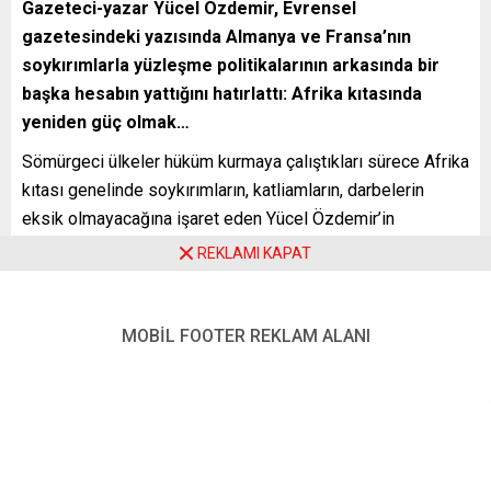
Gazeteci-yazar Yücel Özdemir, Evrensel
gazetesindeki yazısında Almanya ve Fransa’nın
soykırımlarla yüzleşme politikalarının arkasında bir
başka hesabın yattığını hatırlattı: Afrika kıtasında
yeniden güç olmak…
Sömürgeci ülkeler hüküm kurmaya çalıştıkları sürece Afrika
kıtası genelinde soykırımların, katliamların, darbelerin
eksik olmayacağına işaret eden Yücel Özdemir’in
değerlendirmesi şöyle:
REKLAMI KAPAT
“Geçen hafta Berlin-Paris hattında birbirinden bağımsız
gibi görünen ama benzeyen ilginç gelişmeler yaşandı.
MOBİL FOOTER REKLAM ALANI
Almanya 100 yıl önce Afrika ülkesi Namibya Soykırımı’nda,
Fransa Ruanda Soykırımı’nda sorumluluğunu en üst
düzeyde kabul etti.
Almanya, Alman İmparatorluğu (Deutsches Reich)
tarafından 1884-1915 yılları arasında işgal edilen ve Alman