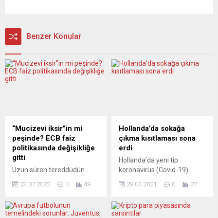
Benzer Konular
“Mucizevi iksir”in mi
Hollanda’da sokağa
peşinde? ECB faiz
çıkma kısıtlaması sona
politikasında değişikliğe
erdi
gitti
Hollanda’da yeni tip
Uzun süren tereddüdün
koronavirüs (Covid-19)
ardından, Avrupa Merkez
salgınıyla mücadele
23.07.2022
0
49
28.04.2021
0
27
Bankası (ECB) politika
tedbirleri kapsamında 23
faizinde 0,5 puanlık önemli
Ocak’ta yürürlüğe giren
bir artışa gitmeye karar
sokağa çıkma kısıtlaması