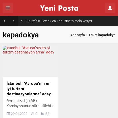
Türkiye’nin Hafta Sonu ağustosta mola veriyor
kapadokya
Anasayfa
Etiket:kapadokya
İstanbul: “Avrupa’nın en
iyi turizm
destinasyonlarına” aday
Avrupa Birliği (AB)
Komisyonunun sürdürülebilir
turizm ağı (EDEN),
29.01.2022
0
62
Avrupa’nın en iyi