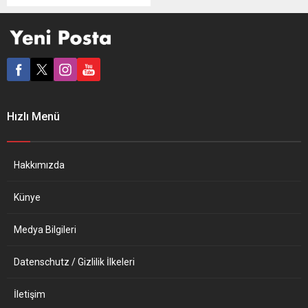
destinasyonlarına İstanbul’u
da aday gösterdi. Adaylar
arasında İstanbul’un yanı
sıra İngiltere’nin Londra,
İtalya’nın Roma ve Amalfi
Kıyıları, Yunanistan’ın Atina
ve Girit, Avusturya’nın
Viyana ve Graz, Almanya’nın
Hızlı Menü
Bavyera, Hollanda’nın
Nijmegen, Çekya’nın Prag,
Fransa’nın Amiens,
İspanya’nın Marbella,
Hakkımızda
Belçika’nın Leuven,
İsviçre’nin...
Künye
Medya Bilgileri
Datenschutz / Gizlilik İlkeleri
İletişim