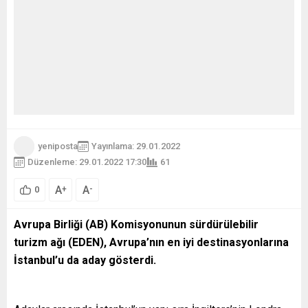
yeniposta
Yayınlama: 29.01.2022
Düzenleme: 29.01.2022 17:30
61
A
A
+
-
0
Avrupa Birliği (AB) Komisyonunun sürdürülebilir
turizm ağı (EDEN), Avrupa’nın en iyi destinasyonlarına
İstanbul’u da aday gösterdi.