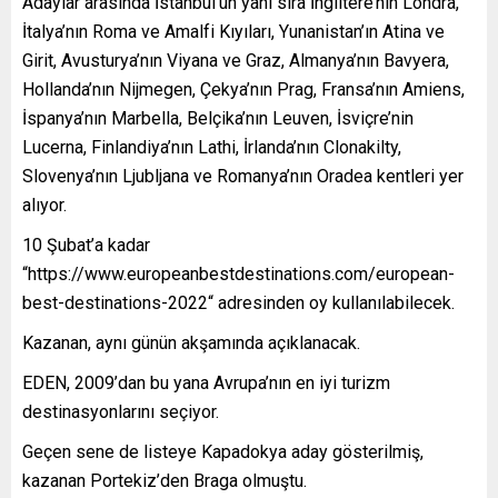
Adaylar arasında İstanbul’un yanı sıra İngiltere’nin Londra,
İtalya’nın Roma ve Amalfi Kıyıları, Yunanistan’ın Atina ve
Girit, Avusturya’nın Viyana ve Graz, Almanya’nın Bavyera,
Hollanda’nın Nijmegen, Çekya’nın Prag, Fransa’nın Amiens,
İspanya’nın Marbella, Belçika’nın Leuven, İsviçre’nin
Lucerna, Finlandiya’nın Lathi, İrlanda’nın Clonakilty,
Slovenya’nın Ljubljana ve Romanya’nın Oradea kentleri yer
alıyor.
10 Şubat’a kadar
“https://www.europeanbestdestinations.com/european-
best-destinations-2022“ adresinden oy kullanılabilecek.
Kazanan, aynı günün akşamında açıklanacak.
EDEN, 2009’dan bu yana Avrupa’nın en iyi turizm
destinasyonlarını seçiyor.
Geçen sene de listeye Kapadokya aday gösterilmiş,
kazanan Portekiz’den Braga olmuştu.