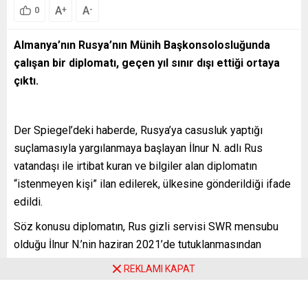
A
A
+
-
0
Almanya’nın Rusya’nın Münih Başkonsolosluğunda
çalışan bir diplomatı, geçen yıl sınır dışı ettiği ortaya
çıktı.
Der Spiegel’deki haberde, Rusya’ya casusluk yaptığı
suçlamasıyla yargılanmaya başlayan İlnur N. adlı Rus
vatandaşı ile irtibat kuran ve bilgiler alan diplomatın
“istenmeyen kişi” ilan edilerek, ülkesine gönderildiği ifade
edildi.
Söz konusu diplomatın, Rus gizli servisi SWR mensubu
olduğu İlnur N.’nin haziran 2021’de tutuklanmasından
hemen sonra Almanya’yı terk ettiği belirtildi. Savcılığın
REKLAMI KAPAT
hazırladığı iddianamede, Almanya’da tutuklu yargılanan İlnur
N.’nin Rus istihbaratına Ariane uzay fırlatma aracının Avrupa