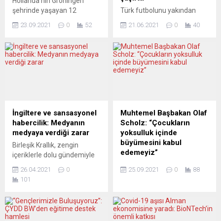
Hollanda’nın Groningen
şehrinde yaşayan 12
Türk futbolunu yakından
yaşındaki çocuk, yeni tip
tanıyan ünlü Alman futbol
23.09.2021
0
52
21.06.2021
0
40
koronavirüse (Covid-19)
adamı Christoph Daum, Die
karşı aşı olmasına izin
Welt gazetesinde, bu kadar
vermeyen babasına açtığı
dirençsiz oynayan bir Türk
davayı kazandı. Hollanda’nın
milli takımını hayatında hiç
kuzeyindeki Groningen
görmediği yorumunda
Mahkemesi, bir babanın
bulundu. Türk millilerin
çocuğunun aşı olmasına
yenilgileri hak ettiğini
engel olamayacağını karara
belirten Daum’a göre
bağladı. Kararda, çocuğun
Avrupa Şampiyonası Türk
İngiltere ve sansasyonel
Muhtemel Başbakan Olaf
menfaatinin, aşının
futbolu için bir duraklama
habercilik: Medyanın
Scholz: “Çocukların
muhtemel risklerinden
noktası oldu. A Milli Takım
medyaya verdiği zarar
yoksulluk içinde
üstün olduğu kaydedildi.
İsviçre’ye 3-1 yenilerek
büyümesini kabul
Birleşik Krallık, zengin
İsmi kararda belirtilmeyen
daha...
edemeyiz”
içeriklerle dolu gündemiyle
ve anne babası ayrı olan...
dünya medyasının ilgisini
Federal Almanya’da yarın
26.04.2021
0
25.09.2021
0
88
çekiyor çekmesine, ancak
yapılacak genel seçimler
101
özellikle Türk medyası, aldığı
öncesinde en şanslı aday
bilgilerin güvenilirliği ve
Olaf Scholz son mitingini
saygınlığına bakmaksızın
Köln kentinde gerçekleştirdi.
yayınlamaktan çekinmiyor
SPD’li politikacı, yeniden