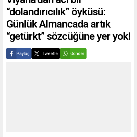
kez yüz yüze toplantı...
“dolandırıcılık” öyküsü:
Günlük Almancada artık
“getürkt” sözcüğüne yer yok!
Paylaş
Tweetle
Gönder