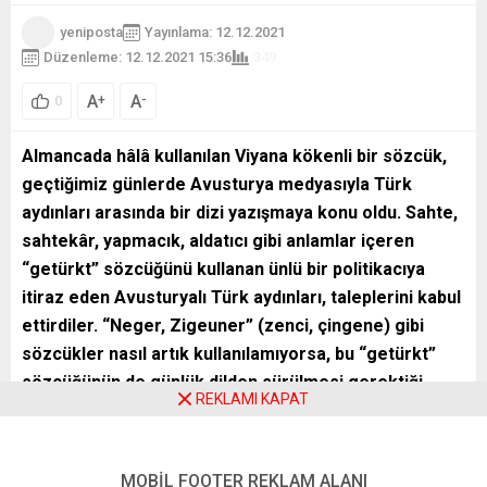
yeniposta
Yayınlama: 12.12.2021
Düzenleme: 12.12.2021 15:36
349
A
A
+
-
0
Almancada hâlâ kullanılan Viyana kökenli bir sözcük,
geçtiğimiz günlerde Avusturya medyasıyla Türk
aydınları arasında bir dizi yazışmaya konu oldu. Sahte,
sahtekâr, yapmacık, aldatıcı gibi anlamlar içeren
“getürkt” sözcüğünü kullanan ünlü bir politikacıya
itiraz eden Avusturyalı Türk aydınları, taleplerini kabul
ettirdiler. “Neger, Zigeuner” (zenci, çingene) gibi
sözcükler nasıl artık kullanılamıyorsa, bu “getürkt”
sözcüğünün de günlük dilden sürülmesi gerektiği
REKLAMI KAPAT
belirtildi. Bir yeni sürecin başladığı ortaya çıktı.
MOBİL FOOTER REKLAM ALANI