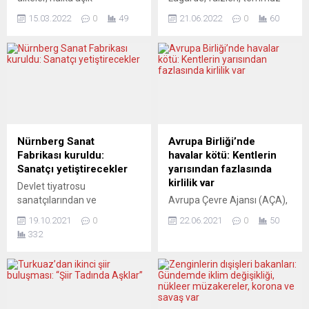
şirketlerdeki kadın yönetici
ayındaki toplantıda 25 baz
15.03.2022
0
49
21.06.2022
0
60
oranını 2027 yılına kadar
puan artıracaklarını, eylülde
yüzde 40’a çıkarmayı
de yükletmeyi planladıklarını
hedefliyor. AB Konseyi, üye
söyledi. Christine Lagarde,
ülkelerin, şirketlerin
Avrupa Parlamentosu (AP)
yönetiminde cinsiyet
Ekonomik ve Mali İşler
eşitliğini güçlendirmeyi
Komitesi’nin “Parasal
amaçlayan yönergeye ilişkin
Diyalog” oturumunda
genel tutumlarını
konuştu. Avrupa’nın karşı
belirlediklerini açıkladı. Buna
karşıya olduğu ekonomik ve
Nürnberg Sanat
Avrupa Birliği’nde
göre, borsada işlem gören
jeopolitik manzaranın
Fabrikası kuruldu:
havalar kötü: Kentlerin
şirketlerin yönetim
Rusya-Ukrayna savaşının
Sanatçı yetiştirecekler
yarısından fazlasında
kurullarında yeterince temsil
ardından çarpıcı bir şekilde
kirlilik var
Devlet tiyatrosu
edilmeyen cinsiyetteki
değiştiğine işaret...
sanatçılarından ve
Avrupa Çevre Ajansı (AÇA),
üyelerin oranı artırılacak....
yönetmenlerinden Yavuz
Avrupa Birliği’nde (AB)
19.10.2021
0
22.06.2021
0
50
İmsel, Nürnberg’de bir
analiz ettiği 323 kentin
332
kültür-sanat fabrikası kurdu.
yarısından fazlasında hava
Federal Almanya’nın ilk ve
kalitesinin kötü olduğunu
tek Türk sineması Rio
tespit etti. AÇA’nın raporuna
Palast’ta çalışmalara
göre, analiz edilen 323
başlayan yönetmen İmsel
kentin yalnızca yüzde 39’u