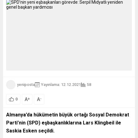
yeniposta
Yayınlama: 12.12.2021
58
A
A
+
-
0
Almanya’da hükümetin büyük ortağı Sosyal Demokrat
Parti
’nin (SPD) eşbaşkanlıklarına Lars Klingbeil ile
Saskia Esken seçildi.