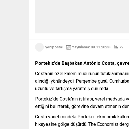
yeniposta
Yayınlama: 08.11.2023
72
Portekiz’de Başbakan António Costa, çevresi
Costa’nın özel kalem müdürünün tutuklanmasının a
alındığı yönündeydi. Perşembe günü, Cumhurbaş
üzüntü ve tartışma yaratmış durumda.
Portekiz’de Costa’nın istifası, yerel medyada ve
ettiğini belirterek, görevine devam etmenin dem
Costa yönetimindeki Portekiz, ekonomik kalkınm
hikayesine gölge düşürdü. The Economist dergisi,