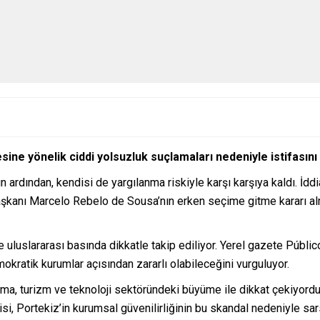
ne yönelik ciddi yolsuzluk suçlamaları nedeniyle istifasını 
rdından, kendisi de yargılanma riskiyle karşı karşıya kaldı. İddial
kanı Marcelo Rebelo de Sousa’nın erken seçime gitme kararı alm
 uluslararası basında dikkatle takip ediliyor. Yerel gazete Públic
okratik kurumlar açısından zararlı olabileceğini vurguluyor.
a, turizm ve teknoloji sektöründeki büyüme ile dikkat çekiyordu.
 Portekiz’in kurumsal güvenilirliğinin bu skandal nedeniyle sarsıl