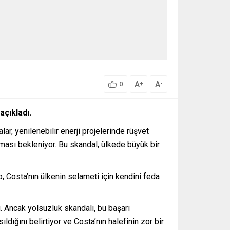
A
A
+
-
0
açıkladı.
ar, yenilenebilir enerji projelerinde rüşvet
ası bekleniyor. Bu skandal, ülkede büyük bir
o, Costa’nın ülkenin selameti için kendini feda
 Ancak yolsuzluk skandalı, bu başarı
dığını belirtiyor ve Costa’nın halefinin zor bir