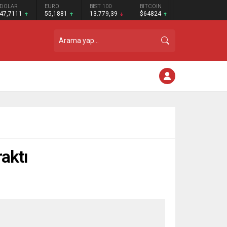
DOLAR
EURO
BIST 100
BITCOIN
47,7111
55,1881
13.779,39
$64824
aktı