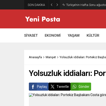
SON DAKİKA
Türkiye’nin Hafta Sonu ağusto
SİYASET
EKONOMİ
YAŞAM
KÜLTÜR
Anasayfa
Manşet
Yolsuzluk iddiaları: Portekiz Başb
Yolsuzluk iddiaları: Po
Paylaş
Tweetle
Gönder