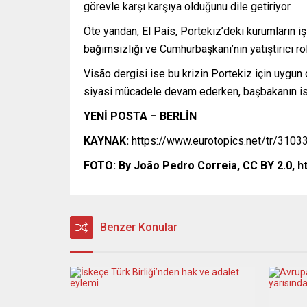
görevle karşı karşıya olduğunu dile getiriyor.
Öte yandan, El País, Portekiz’deki kurumların işl
bağımsızlığı ve Cumhurbaşkanı’nın yatıştırıcı r
Visão dergisi ise bu krizin Portekiz için uygu
siyasi mücadele devam ederken, başbakanın istif
YENİ POSTA – BERLİN
KAYNAK:
https://www.eurotopics.net/tr/31033
FOTO: By João Pedro Correia, CC BY 2.0, 
Benzer Konular