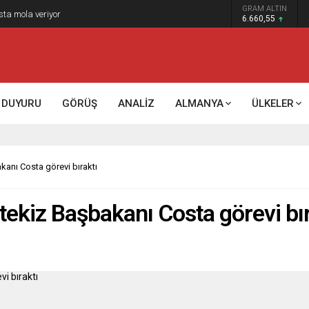
GRAM ALTIN
sta mola veriyor
6.660,55
DUYURU
GÖRÜŞ
ANALİZ
ALMANYA
ÜLKELER
akanı Costa görevi bıraktı
rtekiz Başbakanı Costa görevi bır