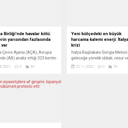
a Birliği’nde havalar kötü:
Yeni bütçedeki en büyük
erin yarısından fazlasında
harcama kalemi enerji: İtaly
k var
krizi
 Çevre Ajansı (AÇA), Avrupa
İtalya Başbakanı Giorgia Meloni
’nde (AB) analiz ettiği 323 kentin
geleceğe yönelik iddialı, cesur v
ndan fazlasında hava kalitesinin
tutarlı bir bütçe olarak
6.2021
0
50
22.11.2022
0
76
lduğunu tespit etti. AÇA’nın
değerlendiriyorum. 35 milyar av
na göre, analiz edilen 323
bütçemizde iki ana önceliğimiz 
 yalnızca yüzde 39’u “iyi” olarak
Büyüme ve sosyal adalet.” İtaly
rize edilirken, bu durumun AB
Başbakanı Giorgia Meloni, 2023 
ndan 2015’te belirlenen
hazırladıkları 35 milyar avroluk
dı ihlal ettiğine dikkat çekildi.
bütçenin 21 milyardan fazlasını
a görüşlerine yer verilen AÇA
enerji krizine ayrıldığını belirtti.
i...
koalisyon hükümetinin onayladı
2023...