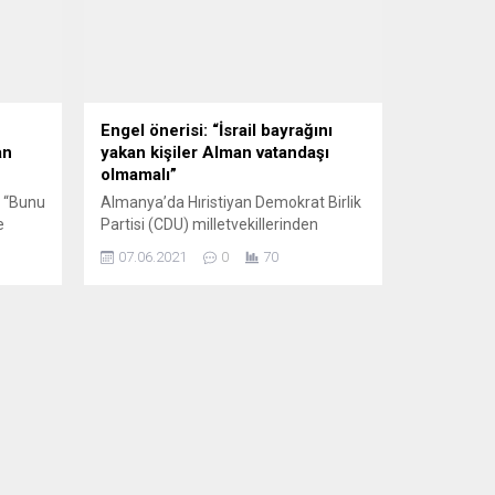
Engel önerisi: “İsrail bayrağını
an
yakan kişiler Alman vatandaşı
olmamalı”
: “Bunu
Almanya’da Hıristiyan Demokrat Birlik
e
Partisi (CDU) milletvekillerinden
Matthias Middelberg, ülkede Yahudi
07.06.2021
0
70
roluk
düşmanlığı yapanların Alman
var:
vatandaşlığına alınmamasını talep
a
etti. CDU’lu siyasetçi Middelberg, Neue
için
Osnabrücker Zeitung gazetesine
yaptığı açıklamada, Yahudi karşıtı
n
eylemlerde bulunmuş kişilerin
 Sağ
vatandaşlığa alınmamasının açıkça
ğı
belirtilmesi gerektiğini kaydetti.
Vatandaşlık Yasası’nda bu yönde
değişiklik yapılmasını isteyen Matthias
Middelberg, “Kamuoyunda Yahudilere