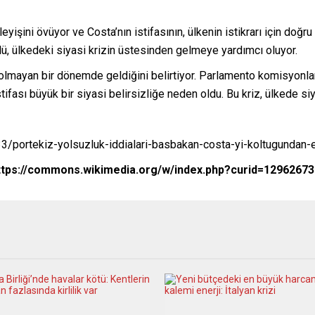
eyişini övüyor ve Costa’nın istifasının, ülkenin istikrarı için doğr
olü, ülkedeki siyasi krizin üstesinden gelmeye yardımcı oluyor.
n olmayan bir dönemde geldiğini belirtiyor. Parlamento komisyonla
ası büyük bir siyasi belirsizliğe neden oldu. Bu kriz, ülkede siya
3/portekiz-yolsuzluk-iddialari-basbakan-costa-yi-koltugundan-e
https://commons.wikimedia.org/w/index.php?curid=12962673