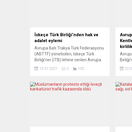
İskeçe Türk Birliği’nden hak ve
Avrup
adalet eylemi
Kentl
kirlili
Avrupa Batı Trakya Türk Federasyonu
(ABTTF) yöneticileri, İskeçe Türk
Avrupa
Birliği’nin (İTB) lehine verilen Avrupa
Birliği
İnsan Hakları Mahkemesi (AİHM)
yarısı
13.07.2021
0
102
22.0
kararının uygulanmaması ve
kötü o
Yunanistan Yargıtayı’nın İTB’nin
raporu
yeniden tescil başvurusunu
kentin
reddetmesini protesto etmek
katego
amacıyla düzenlenen eyleme katıldı.
tarafı
Haksızlığa ve adaletsizliğe karşı “Artık
standar
yeter!” sloganıyla düzenlenen eyleme
Rapord
ABTTF Başkanı Halit Habip Oğlu ve
Yönetic
ABTTF...