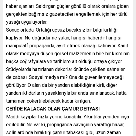
haber ajanları. Saldırgan güçler gönüllü olarak oralara giden
gerçekten bağımsız gazetecileri engellemek için her türlü
yasağı uyguluyorlar.
Sonuç ortada: Ortalığı uçsuz bucaksız bir bilgi kirliliği
kaplıyor. Ne doğrudur ne yalan, hangisi haberdir hangisi
manipülatf propaganda, ayırt etmek olanağı kalmıyor. Kanıt
olarak medyaya düşen görsel malzemenin bile bir kısmının
başka coğrafyalara ve tarihlere ait olduğu ortaya çıkıyor.
Stüdyolarda hazırlanan dekorlar önünde çekilen sahneler
de cabası. Sosyal medya mı? Ona da güvenilemeyeceği
görülüyor. O alan da bir yandan alabildiğine kirli, diğer
yandan iktidarların yasaklarıyla bir anda sınırlanacak, hatta
tamamen çökertilebilecek kadar kırılgan.
GERİDE KALACAK OLAN ÇAMUR DERYASI
Maddi kayıplar hızla yerine konabilir. Yıkıntılar yeniden inşa
edilebilir. Ne var ki, propaganda savaşının yarattığı hasar,
selin ardında bıraktığı çamur tabakası gibi, uzun zaman