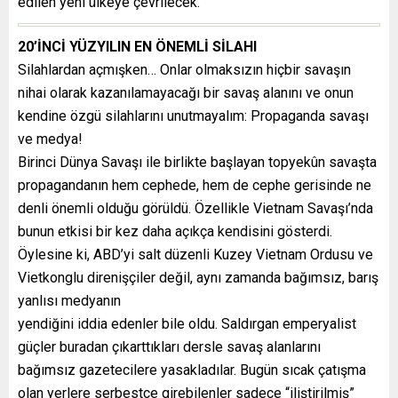
edilen yeni ülkeye çevrilecek.
20’İNCİ YÜZYILIN EN ÖNEMLİ SİLAHI
Silahlardan açmışken… Onlar olmaksızın hiçbir savaşın
nihai olarak kazanılamayacağı bir savaş alanını ve onun
kendine özgü silahlarını unutmayalım: Propaganda savaşı
ve medya!
Birinci Dünya Savaşı ile birlikte başlayan topyekûn savaşta
propagandanın hem cephede, hem de cephe gerisinde ne
denli önemli olduğu görüldü. Özellikle Vietnam Savaşı’nda
bunun etkisi bir kez daha açıkça kendisini gösterdi.
Öylesine ki, ABD’yi salt düzenli Kuzey Vietnam Ordusu ve
Vietkonglu direnişçiler değil, aynı zamanda bağımsız, barış
yanlısı medyanın
yendiğini iddia edenler bile oldu. Saldırgan emperyalist
güçler buradan çıkarttıkları dersle savaş alanlarını
bağımsız gazetecilere yasakladılar. Bugün sıcak çatışma
olan yerlere serbestçe girebilenler sadece “iliştirilmiş”