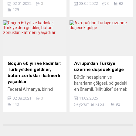
Şahin, pedalsız yorumladığı
Forumu’nda Ukrayna
02.01.2022
0
28.05.2022
0
82
Mozart’ın “Türk Marşı” adlı
savaşından olası çıkış yolları
129
yapıtını müzikseverlerle ilk
hakkında konuştu. Henry
kez buluşturdu. Şahin, bu
Kissinger Moskova’nın küçük
yorumu, 2022’nin ilk günü
düşürücü bir yenilgi
YouTube kanalında paylaştı.
tatmasının tehlikeli
Stuttgart Devlet
olacağını, Rusya’ya toprak
Konservatuarı öğretim
tavizleri verilmesinin ise
görevlisi Elif Şahin,
kıtada uzun vadeli barışa bir
Wolfgang Amadeus
yatırım anlamına geleceğini
Mozart’ın Türk Marşı
dile getirdi. Açıklamaları,
Göçün 60 yılı ve kadınlar:
Avrupa’dan Türkiye
üzerindeki yeni çalışmasının
Avrupa’daki köşe
Türkiye’den geldiler,
üzerine düşecek gölge
kaydını kentin seçkin kültür
yazılarında büyük tepkiye
bütün zorlukları katmerli
Bütün hesapların ve
ve kongre sarayı
neden oldu....
yaşadılar
kararların gölgesi, bölgedeki
Liederhalle’deki...
Federal Almanya, birinci
en önemli, “kilit ülke” demek
dünya savaşı öncesinden bu
daha doğru, Türkiye’nin
02.08.2021
0
11.02.2026
yana “yabancı” işçilere
üzerine düşecek; bu, kesin.
140
yorumlar kapalı
92
ihtiyaç duymuş ve bu ihtiyacı
Tamam, İran’ı da bu kadere
karşılamak üzere;
ekleyebiliriz. Şaşırtıcı
Polonya’dan Türkiye’ye
tartışmalara sahne olan son
kadar onlarca ülkeden
Davos toplantısından el
çalıştırılmak üzere işçiler
alarak bakalım. Ancak,