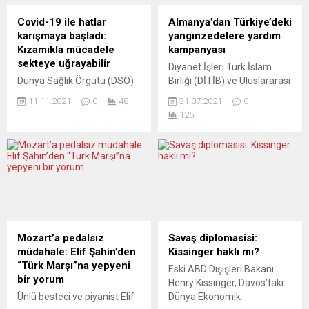
Covid-19 ile hatlar
Almanya’dan Türkiye’deki
karışmaya başladı:
yangınzedelere yardım
Kızamıkla mücadele
kampanyası
sekteye uğrayabilir
Diyanet İşleri Türk İslam
Dünya Sağlık Örgütü (DSÖ)
Birliği (DİTİB) ve Uluslararası
ve ABD Hastalık Kontrol ve
Demokratlar Birliği (UID)
11.11.2021
0
48
31.07.2021
0
Önleme Merkezi (CDC), yeni
Türkiye’nin farklı
125
tip koronavirüs (Covid-19)
noktalarında meydana
salgınının kızamıkla
gelen yangınlar nedeniyle
mücadelede elde edilen
yardım kampanyaları
ilerlemeleri geriye
başlattılar. Türk Kızılay’ı ile
çevirebileceği uyarısında
işbirliği içerisinde olduklarını
bulundu. DSÖ ve CDC’nin
bildiren UID’den yapılan
yayımladığı raporda,
açıklamada, ”Yangın
dünyada sağlık olanaklarının
bölgelerinde çalışmaları
Covid-19 ile mücadeleye
yürüten ekiplere ve mağdur
Mozart’a pedalsız
Savaş diplomasisi:
yönlendirilmesinin,
olan vatandaşlara destek
müdahale: Elif Şahin’den
Kissinger haklı mı?
kızamıkla mücadeleye
vermek üzere Türk Kızılay ile
“Türk Marşı”na yepyeni
Eski ABD Dışişleri Bakanı
olumsuz etkileri ele alındı.
kooperatif kurarak yardım
bir yorum
Henry Kissinger, Davos’taki
Raporda, 2020’de kızamık
kampanyası...
Ünlü besteci ve piyanist Elif
Dünya Ekonomik
vakalarının 2019’a...