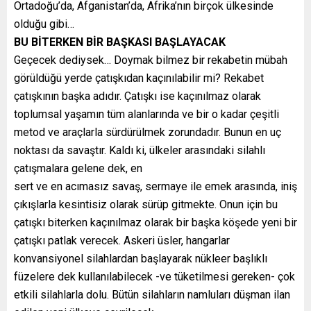
Ortadoğu’da, Afganistan’da, Afrika’nın birçok ülkesinde
olduğu gibi…
BU BİTERKEN BİR BAŞKASI BAŞLAYACAK
Geçecek dediysek… Doymak bilmez bir rekabetin mübah
görüldüğü yerde çatışkıdan kaçınılabilir mi? Rekabet
çatışkının başka adıdır. Çatışkı ise kaçınılmaz olarak
toplumsal yaşamın tüm alanlarında ve bir o kadar çeşitli
metod ve araçlarla sürdürülmek zorundadır. Bunun en uç
noktası da savaştır. Kaldı ki, ülkeler arasındaki silahlı
çatışmalara gelene dek, en
sert ve en acımasız savaş, sermaye ile emek arasında, iniş
çıkışlarla kesintisiz olarak sürüp gitmekte. Onun için bu
çatışkı biterken kaçınılmaz olarak bir başka köşede yeni bir
çatışkı patlak verecek. Askeri üsler, hangarlar
konvansiyonel silahlardan başlayarak nükleer başlıklı
füzelere dek kullanılabilecek -ve tüketilmesi gereken- çok
etkili silahlarla dolu. Bütün silahların namluları düşman ilan