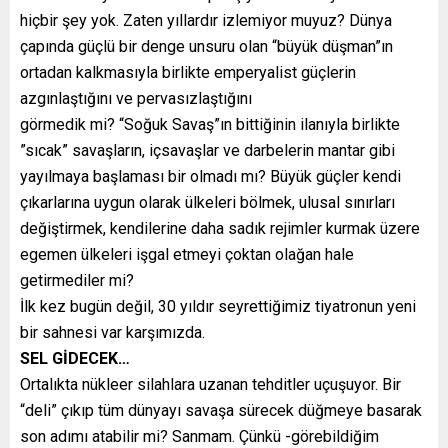
hiçbir şey yok. Zaten yıllardır izlemiyor muyuz? Dünya
çapında güçlü bir denge unsuru olan “büyük düşman”ın
ortadan kalkmasıyla birlikte emperyalist güçlerin
azgınlaştığını ve pervasızlaştığını
görmedik mi? “Soğuk Savaş”ın bittiğinin ilanıyla birlikte
”sıcak” savaşların, içsavaşlar ve darbelerin mantar gibi
yayılmaya başlaması bir olmadı mı? Büyük güçler kendi
çıkarlarına uygun olarak ülkeleri bölmek, ulusal sınırları
değiştirmek, kendilerine daha sadık rejimler kurmak üzere
egemen ülkeleri işgal etmeyi çoktan olağan hale
getirmediler mi?
İlk kez bugün değil, 30 yıldır seyrettiğimiz tiyatronun yeni
bir sahnesi var karşımızda.
SEL GİDECEK…
Ortalıkta nükleer silahlara uzanan tehditler uçuşuyor. Bir
“deli” çıkıp tüm dünyayı savaşa sürecek düğmeye basarak
son adımı atabilir mi? Sanmam. Çünkü -görebildiğim