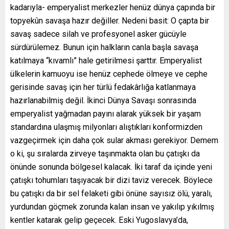
kadarıyla- emperyalist merkezler henüz dünya çapında bir
topyekûn savaşa hazır değiller. Nedeni basit: O çapta bir
savaş sadece silah ve profesyonel asker gücüyle
sürdürülemez. Bunun için halkların canla başla savaşa
katılmaya “kıvamlı” hale getirilmesi şarttır. Emperyalist
ülkelerin kamuoyu ise henüz cephede ölmeye ve cephe
gerisinde savaş için her türlü fedakârlığa katlanmaya
hazırlanabilmiş değil. İkinci Dünya Savaşı sonrasında
emperyalist yağmadan payını alarak yüksek bir yaşam
standardına ulaşmış milyonları alıştıkları konformizden
vazgeçirmek için daha çok sular akması gerekiyor. Demem
o ki, şu sıralarda zirveye taşınmakta olan bu çatışkı da
önünde sonunda bölgesel kalacak. İki taraf da içinde yeni
çatışkı tohumları taşıyacak bir dizi taviz verecek. Böylece
bu çatışkı da bir sel felaketi gibi önüne sayısız ölü, yaralı,
yurdundan göçmek zorunda kalan insan ve yakılıp yıkılmış
kentler katarak gelip geçecek. Eski Yugoslavya’da,