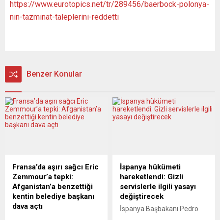
https://www.eurotopics.net/tr/289456/baerbock-polonya-
nin-tazminat-taleplerini-reddetti
Benzer Konular
Fransa’da aşırı sağcı Eric
İspanya hükümeti
Zemmour’a tepki:
hareketlendi: Gizli
Afganistan’a benzettiği
servislerle ilgili yasayı
kentin belediye başkanı
değiştirecek
dava açtı
İspanya Başbakanı Pedro
Fransa’da Viry-Chatillon
Sanchez, ülkedeki istihbarat