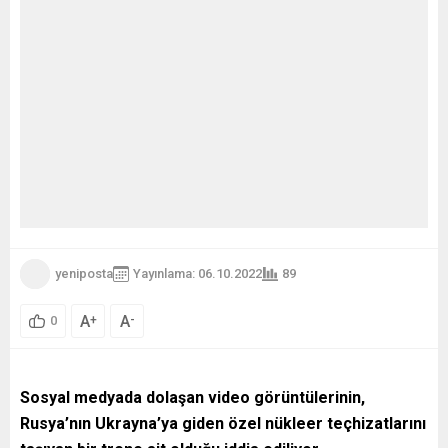
AB ülkelerinden itirazlar
yükseldi. Uzmanlar,
Macron’un bu önerisini...
yeniposta
Yayınlama: 06.10.2022
89
A
A
+
-
0
Sosyal medyada dolaşan video görüntülerinin,
Rusya’nın Ukrayna’ya giden özel nükleer teçhizatlarını