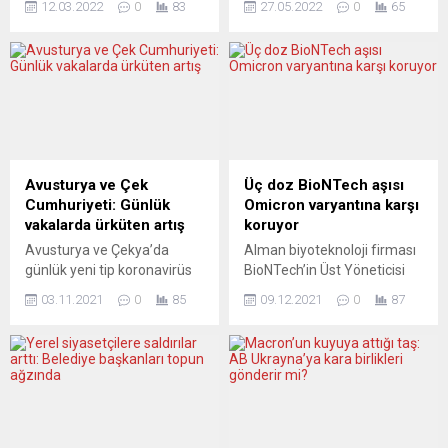
12.03.2022
0
83
27.05.2022
0
65
Belediye Başkanı Jean-
biriminin Pegasus casus
Marie Vilain, kentini
yazılım programıyla bazı
Afganistan’a benzeten aşırı
Katalan siyasetçilerin
sağcı cumhurbaşkanı adayı
telefonlarının takibe
Eric Zemmour’a “hakaret”
alındığının ortaya çıkmasının
davası açtı. Başkent Paris’e
ardından, 1968’den bu yana
20 kilometre mesafedeki
yürürlükte olan gizli
kentin Belediye Başkanı
servislerle ilgili yasada
Vilain, Zemmour’un sözlerini
reform yapacaklarını
Avusturya ve Çek
Üç doz BioNTech aşısı
Viry-Chatillon’un onurunu ve
açıkladı. Başbakan Pedro
Cumhuriyeti: Günlük
Omicron varyantına karşı
itibarını zedelediği
Sanchez, Pegasus
vakalarda ürküten artış
koruyor
gerekçesiyle belediyesi
skandalıyla ilgili siyasi
Avusturya ve Çekya’da
Alman biyoteknoloji firması
adına Evry Mahkemesi’ne
tartışmalarda, hükümete
günlük yeni tip koronavirüs
BioNTech’in Üst Yöneticisi
şikâyette bulundu. Eric
dışarıdan destek veren
(Covid-19) vakalarındaki
(CEO), Türk bilim insanı Prof.
Zemmour 7 Şubat’ta çıktığı
Katalan ve Bask siyasi
03.11.2021
0
85
09.12.2021
0
87
artış yeni önlemleri
Dr. Uğur Şahin, koronavirüs
France Inter radyosunda,...
partilerin baskıları...
gündeme getirdi. Çekya’da
(Covid-19) salgınında yeni
son 24 saatte 7 bin 591 yeni
ortaya çıkan Omicron
vaka tespit edilirken, bunun
varyantına karşı daha iyi
mart ayından itibaren
korunmak için üçüncü doz
ülkedeki en yüksek seviye
aşıların olunması gerektiğini
olduğu bildirildi. İktidar,
söyledi. BioNTech