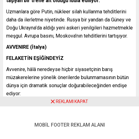
taşıyan bir trene ait olduğu iddia ediliyor.
Uzmanlara göre Putin, nükleer silah kullanma tehditlerini
daha da ilerletme niyetinde. Rusya bir yandan da Güney ve
Doğu Ukrayna’da aldığı yeni askeri yenilgileri hazmetmekle
meşgul. Avrupa basını, Moskova’nın tehditlerini tartışıyor.
AVVENIRE (İtalya)
FELAKETİN EŞİĞİNDEYİZ
Avvenire, hâlâ neredeyse hiçbir siyasetçinin barış
müzakerelerine yönelik önerilerde bulunmamasının bütün
dünya için dramatik sonuçlar doğurabileceğinden endişe
ediyor:
REKLAMI KAPAT
“Savaşan ülkelerin mantıklarını yitirmesi anlaşılabilir. … Peki
ama ya diğerleri? Avrupa, ABD? Her şeyin sorumlusunun
Vladimir Putin olduğunu ve o iktidarı bırakıp, Rusya
MOBİL FOOTER REKLAM ALANI
yenildiğinde her şeyin sona ereceğini tekrar tekrar
söylememiz gerçekten yeterli mi? Ya öyle olmazsa? Ya