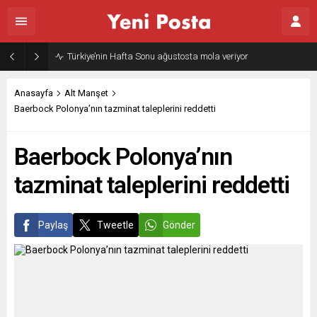
Gazze’nin geleceği: Teknokratik kontrol mü, kolonializm mi?
Anasayfa
Alt Manşet
Baerbock Polonya’nın tazminat taleplerini reddetti
Baerbock Polonya’nın
tazminat taleplerini reddetti
Paylaş
Tweetle
Gönder