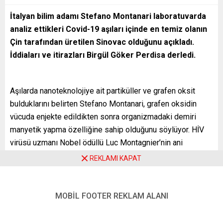
İtalyan bilim adamı Stefano Montanari laboratuvarda
analiz ettikleri Covid-19 aşıları içinde en temiz olanın
Çin tarafından üretilen Sinovac olduğunu açıkladı.
İddiaları ve itirazları Birgül Göker Perdisa derledi.
Aşılarda nanoteknolojiye ait partiküller ve grafen oksit
bulduklarını belirten Stefano Montanari, grafen oksidin
vücuda enjekte edildikten sonra organizmadaki demiri
manyetik yapma özelliğine sahip olduğunu söylüyor. HİV
virüsü uzmanı Nobel ödüllü Luc Montagnier’nin ani
vefatından hemen sonra, Stefano Montanari de “vasiyet”
REKLAMI KAPAT
niteliğinde bir söyleşiyi gazeteci Morris San ile yaptı.
Koronavirüs salgınını durdurmak için Batılı aşı firmalarının
MOBİL FOOTER REKLAM ALANI
ürettikleri Covid-19 aşılarıyla ilgili gündem yine çok yoğun.
En yeni haber Hindistan’dan geldi. Reuters haber ajansının