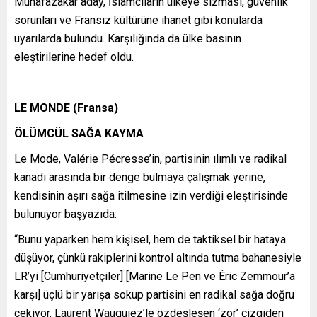
Muhafazakâr aday, İslamcıların ülkeye sızması, güvenlik
sorunları ve Fransız kültürüne ihanet gibi konularda
uyarılarda bulundu. Karşılığında da ülke basının
eleştirilerine hedef oldu.
LE MONDE (Fransa)
ÖLÜMCÜL SAĞA KAYMA
Le Mode, Valérie Pécresse’in, partisinin ılımlı ve radikal
kanadı arasında bir denge bulmaya çalışmak yerine,
kendisinin aşırı sağa itilmesine izin verdiği eleştirisinde
bulunuyor başyazıda:
“Bunu yaparken hem kişisel, hem de taktiksel bir hataya
düşüyor, çünkü rakiplerini kontrol altında tutma bahanesiyle
LR’yi [Cumhuriyetçiler] [Marine Le Pen ve Éric Zemmour’a
karşı] üçlü bir yarışa sokup partisini en radikal sağa doğru
çekiyor. Laurent Wauquiez’le özdeşleşen ‘zor’ çizgiden