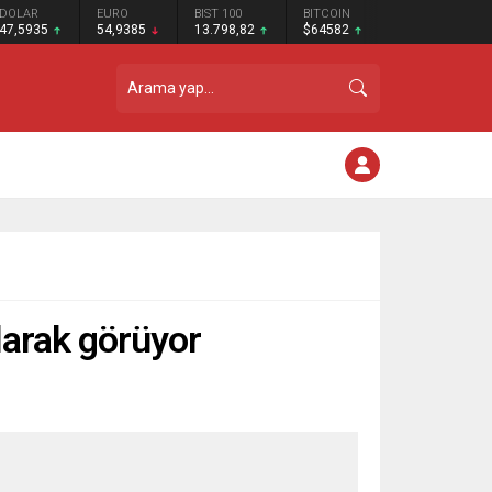
DOLAR
EURO
BIST 100
BITCOIN
47,5935
54,9385
13.798,82
$64582
larak görüyor