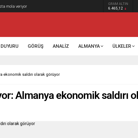
GRAM ALTIN
sta mola veriyor
6.465,12
DUYURU
GÖRÜŞ
ANALİZ
ALMANYA
ÜLKELER
a ekonomik saldırı olarak görüyor
yor: Almanya ekonomik saldırı o