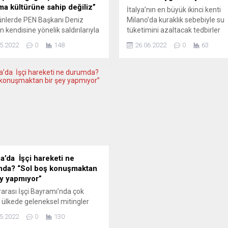
şma kültürüne sahip değiliz”
İtalya’nın en büyük ikinci kenti
nlerde PEN Başkanı Deniz
Milano’da kuraklık sebebiyle su
n kendisine yönelik saldırılarıyla
tüketimini azaltacak tedbirler
me gelen Alman yazar
yürürlüğe girdi. Aşırı sıcaklar se
5.2022
0
148
26.06.2022
0
63
ng Bittner, Ukrayna’daki
ülkenin Lombardiya, Piyemonte
n Avrupa ve Almanya için çok
Emilia-Romagna ve Lazio
onuçları olacağına dikkat çekti.
bölgelerinde kuraklığın yol açtığı
in adeta Üçüncü Dünya
sıkıntılar devam ediyor. Lombar
’na davet çıkaran Ukrayna
genelinde kuraklık dolayısıyla 3
arını PEN Almanya adına
Eylül’e kadar acil durum ilan edil
yacağını hatırlatan ve
Lombardiya bölgesinin başkenti
ren Bittner’e göre, savaşın
Milano’nun belediye başkanı Gi
nda Amerikan planları yatıyor...
Sala da...
a’da İşçi hareketi ne
da? “Sol boş konuşmaktan
ey yapmıyor”
rarası İşçi Bayramı’nda çok
 ülkede geleneksel mitingler
endi. Ancak sanayi sonrası
5.2022
0
130
da istihdam biçimlerinin