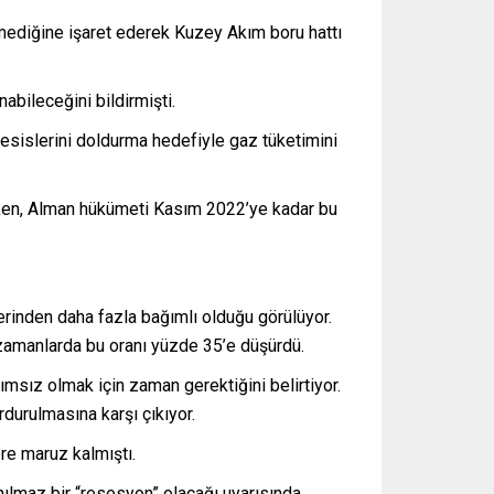
mediğine işaret ederek Kuzey Akım boru hattı
abileceğini bildirmişti.
esislerini doldurma hedefiyle gaz tüketimini
ken, Alman hükümeti Kasım 2022’ye kadar bu
erinden daha fazla bağımlı olduğu görülüyor.
 zamanlarda bu oranı yüzde 35’e düşürdü.
msız olmak için zaman gerektiğini belirtiyor.
durulmasına karşı çıkıyor.
re maruz kalmıştı.
ılmaz bir “resesyon” olacağı uyarısında