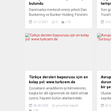
bulundu
tartı
Danimarka merkezli enerji şirketi Dan
Son gü
Bunkering ve Bunker Holding Yönetim
Yücel’i
Kurulu Başkanı Keld Demant,
günde
15.12.2021
0
113
10.0
Suriye’de kullanılmak üzere Rusya’ya
Wolfga
savaş uçağı yakıtı sattıkları
savaşı
gerekçesiyle cezaya çarptırıldı.
ağır s
Odense Bölge Mahkemesi tarafından
Yücel’
yapılan açıklamada, Avrupa Birliği’nin
Savaşı
Suriye’ye yaptırımlarını hiçe saydığı
çağrıl
gerekçesiyle Dan Bunkering şirketine
yapama
30 milyon Danimarka kronu para,
eleşti
Bunker Holding Yönetim...
arkası
Türkçe dersleri başvurusu için en
Avrup
kolay yol: www.turkcem.de
durum
bir ş
Çocukların anadillerini iyi bilmelerinin,
başka bir dili öğrenmek de dahil olmak
Ulusla
üzere, hayatın bütün alanlarındaki
sayıda
başarılarını arttırdığı bilimsel olarak
düzenl
28.08.2023
yorumlar kapalı
03.0
kanıtlanmış bir gerçek. Almanya’da
toplum
126