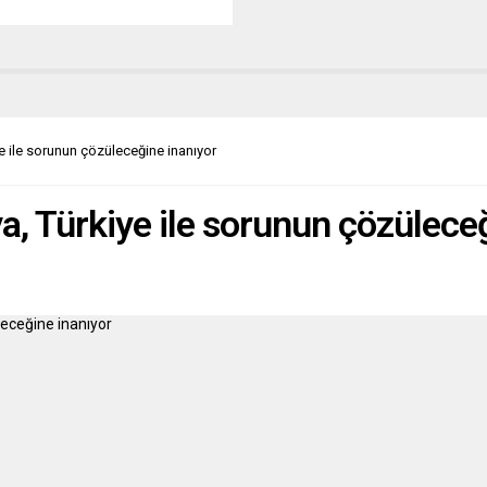
esiyle birlikte protestolar da
ni kaybetmiş görünüyor. Avrupa
, 1 Mayıs kutlamalarından
tle Avrupa işçi sınıfının içinde
uğu durumu masaya yatırıyor.
JI LIST (Hırvatistan) SOL BOŞ
MAKTAN BAŞKA BİR ŞEY
ye ile sorunun çözüleceğine inanıyor
R Jutarnji list, sol...
a, Türkiye ile sorunun çözülece