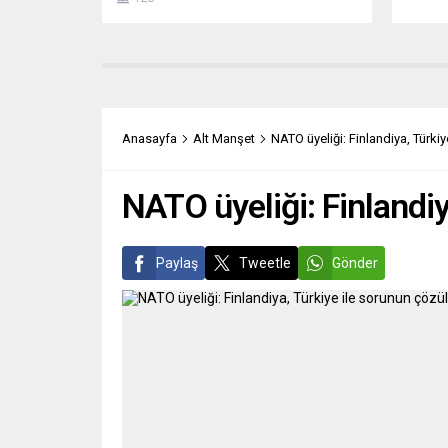
yerleşik Türk çocuklarının Türkçe
değişm
öğrenimlerinin desteklenmesi
etkisi
amacıyla Baden-Württemberg
basını
makamlarının izni ve işbirliğiyle TC
hareke
Stuttgart Başkonsolosluğu görev
bulund
bölgesindede Türkçe ve Türk Kültürü
JUTARN
dersleri veriliyor. Başkonsolosluktan
KONUŞ
Anasayfa
Alt Manşet
NATO üyeliği: Finlandiya, Türki
konuya ilişkin yapılan...
YAPMIYO
NATO üyeliği: Finlandiy
Paylaş
Tweetle
Gönder