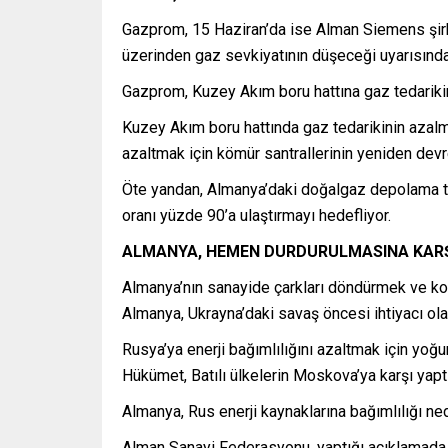
Gazprom, 15 Haziran’da ise Alman Siemens şirk
üzerinden gaz sevkiyatının düşeceği uyarısınd
Gazprom, Kuzey Akım boru hattına gaz tedarikini
Kuzey Akım boru hattında gaz tedarikinin azalm
azaltmak için kömür santrallerinin yeniden devre
Öte yandan, Almanya’daki doğalgaz depolama t
oranı yüzde 90’a ulaştırmayı hedefliyor.
ALMANYA, HEMEN DURDURULMASINA KARŞ
Almanya’nın sanayide çarkları döndürmek ve konu
Almanya, Ukrayna’daki savaş öncesi ihtiyacı ol
Rusya’ya enerji bağımlılığını azaltmak için yo
Hükümet, Batılı ülkelerin Moskova’ya karşı yap
Almanya, Rus enerji kaynaklarına bağımlılığı n
Alman Sanayi Federasyonu, yaptığı açıklamada,