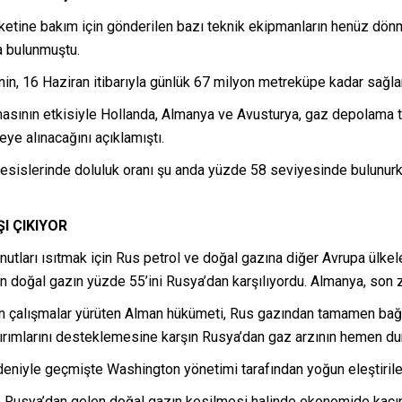
etine bakım için gönderilen bazı teknik ekipmanların henüz dön
a bulunmuştu.
n, 16 Haziran itibarıyla günlük 67 milyon metreküpe kadar sağlan
asının etkisiyle Hollanda, Almanya ve Avusturya, gaz depolama t
ye alınacağını açıklamıştı.
esislerinde doluluk oranı şu anda yüzde 58 seviyesinde bulunur
I ÇIKIYOR
tları ısıtmak için Rus petrol ve doğal gazına diğer Avrupa ülkel
an doğal gazın yüzde 55’ini Rusya’dan karşılıyordu. Almanya, son
ğun çalışmalar yürüten Alman hükümeti, Rus gazından tamamen bağı
tırımlarını desteklemesine karşın Rusya’dan gaz arzının hemen dur
edeniyle geçmişte Washington yönetimi tarafından yoğun eleştirile
 Rusya’dan gelen doğal gazın kesilmesi halinde ekonomide kaçın