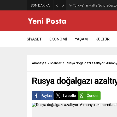
SON DAKİKA
Türkiye’nin Hafta Sonu ağusto
SİYASET
EKONOMİ
YAŞAM
KÜLTÜR
Anasayfa
Manşet
Rusya doğalgazı azaltıyor: Almany
Rusya doğalgazı azaltı
Paylaş
Tweetle
Gönder