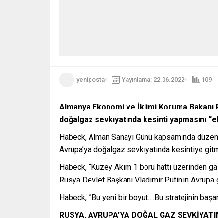
yeniposta
Yayınlama: 22.06.2022
109
Almanya Ekonomi ve İklimi Koruma Bakanı R
doğalgaz sevkıyatında kesinti yapmasını “ek
Habeck, Alman Sanayi Günü kapsamında düzenlen
Avrupa’ya doğalgaz sevkıyatında kesintiye gitm
Habeck, “Kuzey Akım 1 boru hattı üzerinden gaz t
Rusya Devlet Başkanı Vladimir Putin’in Avrupa g
Habeck, ”Bu yeni bir boyut….Bu stratejinin başar
RUSYA, AVRUPA’YA DOĞAL GAZ SEVKİYATI