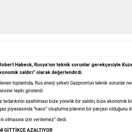
obert Habeck, Rusya’nın teknik sorunlar gerekçesiyle Kuze
onomik saldırı” olarak değerlendirdi.
en toplantıda, Rus enerji şirketi Gazprom’un teknik sorunlar ne
esine tepki gösterdi.
edarikinin azaltılması bize yönelik bir saldırı, bize ekonomik bir 
az piyasasında ”kaos” oluşturma planının bir parçası olduğunu dil
ılı olmasına izin verilemez” dedi.
NI GİTTİKÇE AZALTIYOR