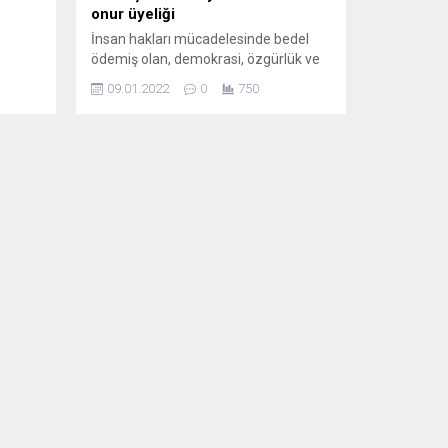
onur üyeliği
İnsan hakları mücadelesinde bedel
ödemiş olan, demokrasi, özgürlük ve
bebiyle
Kızılbaş-Alevi türkülerinin önemli ismi
09.01.2022
0
750
,
Ozan Şah Turna’ya kültür ve sanata
yaptığı önemli katkılardan dolayı
Avrupa Türk Gazeteciler Birliği (ATGB)
diya
göçün 60’ıncı yılında “Onur Üyeliği”
0
takdim etmeyi kararlaştırdı.
di.
Yayınlanmış 400’ün üzerinde esere,
50’den fazla plağa, 20’den fazla
useppe
kasete imza attı. Ona ne 12...