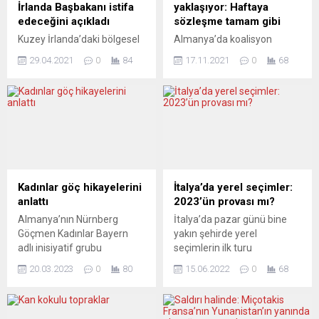
İrlanda Başbakanı istifa
yaklaşıyor: Haftaya
edeceğini açıkladı
sözleşme tamam gibi
Kuzey İrlanda’daki bölgesel
Almanya’da koalisyon
hükümetin başbakanı ve
pazarlıklarını sürdüren
29.04.2021
0
84
17.11.2021
0
68
Demokratik Birlik Partisi
Almanya Sosyal Demokrat
(DUP) lideri Arlene Foster,
Partisi (SPD),
başbakanlık ve parti
Birlik’90/Yeşiller ve Hür
liderliğinden istifa edeceğini
Demokrat Parti’nin (FPD)
bildirdi. Arlene Foster, yaptığı
koalisyon sözleşmesi
açıklamada, 28 Mayıs’ta
üzerinde yaptıkları
Demokratik Birlik Partisi
görüşmeleri gelecek hafta
liderliğinden ve haziran
tamamlamayı hedeflediği
sonunda da Kuzey İrlanda
bildirildi. Üç partinin üst
Kadınlar göç hikayelerini
İtalya’da yerel seçimler:
Başbakanlığı görevinden
yöneticilerinden oluşan 21
anlattı
2023’ün provası mı?
ayrılacağı konusunda
kişilik grup, Rheinland-Pfalz
Almanya’nın Nürnberg
İtalya’da pazar günü bine
partisini bilgilendirdiğini
eyaletinin Berlin
Göçmen Kadınlar Bayern
yakın şehirde yerel
söyledi. Foster, Brexit ve
Temsilciliği’nde koalisyon
adlı inisiyatif grubu
seçimlerin ilk turu
Kuzey İrlanda’nın Avrupa
görüşmelerini sürdürdü.
Nürnberg Belediyesinin
gerçekleştirildi. Gelecek yıl
Birliği’yle...
SPD Genel Sekreteri Lars
20.03.2023
0
80
15.06.2022
0
68
Kültür Dairesi’ne bağlı kültür
mayıs ayında yapılacak
Klingbeil, Yeşiller Genel
evlerinden
parlamento seçimleri
Sekreteri Michael...
LoniUblerHaus’dabir kültür
dikkate alındığında, yerel
etkinliği gerçekleştirdi.
seçimler önemli bir durum