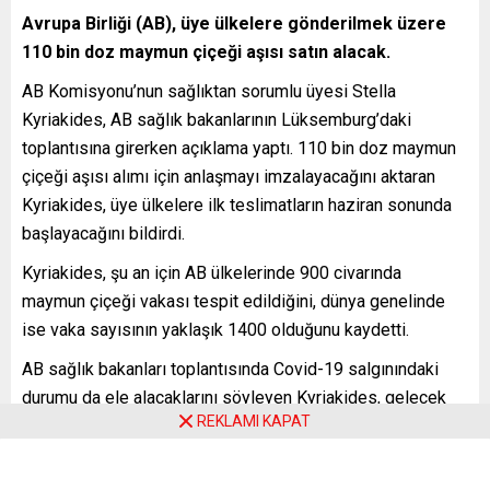
Avrupa Birliği (AB), üye ülkelere gönderilmek üzere
110 bin doz maymun çiçeği aşısı satın alacak.
AB Komisyonu’nun sağlıktan sorumlu üyesi Stella
Kyriakides, AB sağlık bakanlarının Lüksemburg’daki
toplantısına girerken açıklama yaptı. 110 bin doz maymun
çiçeği aşısı alımı için anlaşmayı imzalayacağını aktaran
Kyriakides, üye ülkelere ilk teslimatların haziran sonunda
başlayacağını bildirdi.
Kyriakides, şu an için AB ülkelerinde 900 civarında
maymun çiçeği vakası tespit edildiğini, dünya genelinde
ise vaka sayısının yaklaşık 1400 olduğunu kaydetti.
AB sağlık bakanları toplantısında Covid-19 salgınındaki
durumu da ele alacaklarını söyleyen Kyriakides, gelecek
REKLAMI KAPAT
sonbahar ve kış için stratejileri görüşeceklerini, üye
ülkelerin varyantlara uyarlanmış yeterli miktarda aşıya
sahip olmalarına yönelik çalışmaları değerlendireceklerini