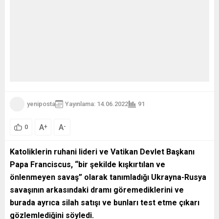
yeniposta
Yayınlama: 14.06.2022
91
A
A
+
-
0
Katoliklerin ruhani lideri ve Vatikan Devlet Başkanı
Papa Franciscus, “bir şekilde kışkırtılan ve
önlenmeyen savaş” olarak tanımladığı Ukrayna-Rusya
savaşının arkasındaki dramı göremediklerini ve
burada ayrıca silah satışı ve bunları test etme çıkarı
gözlemlediğini söyledi.