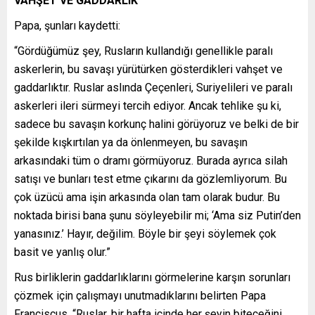
VAHŞET VE GADDARLIK
Papa, şunları kaydetti:
“Gördüğümüz şey, Rusların kullandığı genellikle paralı
askerlerin, bu savaşı yürütürken gösterdikleri vahşet ve
gaddarlıktır. Ruslar aslında Çeçenleri, Suriyelileri ve paralı
askerleri ileri sürmeyi tercih ediyor. Ancak tehlike şu ki,
sadece bu savaşın korkunç halini görüyoruz ve belki de bir
şekilde kışkırtılan ya da önlenmeyen, bu savaşın
arkasındaki tüm o dramı görmüyoruz. Burada ayrıca silah
satışı ve bunları test etme çıkarını da gözlemliyorum. Bu
çok üzücü ama işin arkasında olan tam olarak budur. Bu
noktada birisi bana şunu söyleyebilir mi; ‘Ama siz Putin’den
yanasınız.’ Hayır, değilim. Böyle bir şeyi söylemek çok
basit ve yanlış olur.”
Rus birliklerin gaddarlıklarını görmelerine karşın sorunları
çözmek için çalışmayı unutmadıklarını belirten Papa
Franciscus, “Ruslar, bir hafta içinde her şeyin biteceğini