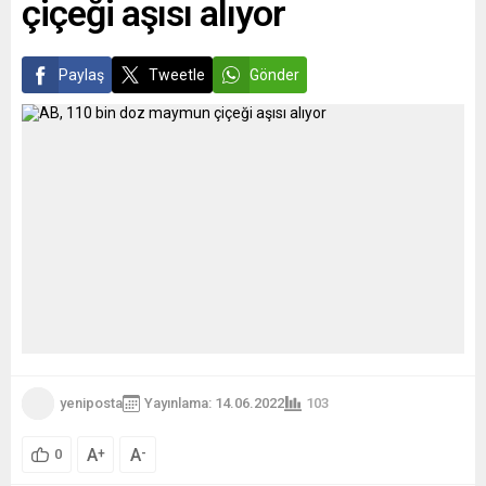
çiçeği aşısı alıyor
Anlaşması’nın, ülkesini
Akdeniz’de güçlendireceğini
ve bunun Avrupa’nın
stratejik özerkliğinde ilk
Paylaş
Tweetle
Gönder
cesur adım olduğunu
söyledi....
yeniposta
Yayınlama: 14.06.2022
103
A
A
+
-
0