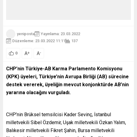
yeniposta
Yayınlama: 23.03.2022
Düzenleme: 23.03.2022 11:11
137
A
A
+
-
0
CHP’nin Türkiye-AB Karma Parlamento Komisyonu
(KPK) üyeleri, Türkiye’nin Avrupa Birliği (AB) sürecine
destek vererek, üyeliğin mevcut konjonktürde AB’nin
yararına olacağını vurguladı.
CHP’nin Brüksel temsilcisi Kader Sevinç, İstanbul
milletvekili Sibel Özdemir, Uşak milletvekili Özkan Yalım,
Balıkesir milletvekili Fikret Şahin, Bursa milletvekili