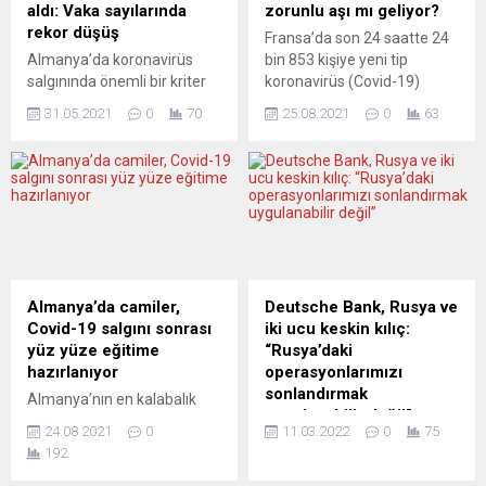
aldı: Vaka sayılarında
zorunlu aşı mı geliyor?
rekor düşüş
Fransa’da son 24 saatte 24
Almanya’da koronavirüs
bin 853 kişiye yeni tip
salgınında önemli bir kriter
koronavirüs (Covid-19)
olan yedi günlük insidans
tanısı konuldu. Halk Sağlığı
31.05.2021
0
70
25.08.2021
0
63
değeri 35,2’ye gerileyerek
Kurumunun açıkladığı
ekim 2020’den bu yana en
verilere göre, son 24 saatte
düşük düzeyine ulaştı.
153 kişinin hayatını
Yoğun bakımlardaki doluluk
kaybetmesiyle virüse bağlı
oranı da düştü. Federal
can kaybı sayısı 113 bin
Almanya’da 100 bin kişide
788’e çıktı. Covid-19
yeni vaka sayısına işaret
saptanan kişi sayısı son 24
eden haftalık insidans
saatte 24 bin 853 artışla 6
değeri geçen yılın ekim
milyon 649...
Almanya’da camiler,
Deutsche Bank, Rusya ve
ayından bu yana en düşük
Covid-19 salgını sonrası
iki ucu keskin kılıç:
seviyesine ulaştı....
yüz yüze eğitime
“Rusya’daki
hazırlanıyor
operasyonlarımızı
sonlandırmak
Almanya’nın en kalabalık
uygulanabilir değil”
eyaleti ve 1 milyona yakın
24.08.2021
0
11.03.2022
0
75
Türkiye kökenlinin yaşadığı
Deutsche Bank’ın Mali İşler
192
Kuzey Ren Vestfalya’da
Direktörü (CFO) James von
(KRV) yaz tatilinin sona
Moltke, Rusya’nın