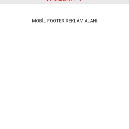
Her iki hastanın semptomlarının hafif olduğu, ancak önlem
olarak Cumhurbaşkanı Steinmeier ve eşinin karantinaya
girdiği ifade edildi.
MOBİL FOOTER REKLAM ALANI
YENİ POSTA – BERLİN
FOTO: AA
Almanya Cumhurbaşkanı Frank Walter Steinmeier
Kovid-19
,
Benzer Konular