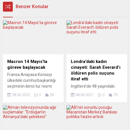
Benzer Konular
Macron 14 Mayıs’ta
Londra’daki kadın
göreve başlayacak
cinayeti: Sarah Everard’ı
öldüren polis suçunu
Fransa Anayasa Konseyi
itiraf etti
ülkedeki cumhurbaşkanlığı
seçiminin ikinci tur resmi
İngiltere’de 48 yaşındaki
sonuçlarını açıkladı.
polis memuru Wayne
28.04.2022
0
53
08.06.2021
0
70
Anayasa Konseyinden
Couzens, Sarah Everard’ı
yapılan açıklamaya göre,
kaçırıp tecavüz ettiği
Fransa Cumhurbaşkanı
itirafında bulundu. Başkent
Emmanuel Macron yüzde
Londra’da 3 Mart akşamı
58,55’le seçimi kazanırken,
evine giderken kaybolan ve
aşırı sağcı Marine Le Pen
günler sonra cesedi bulunan