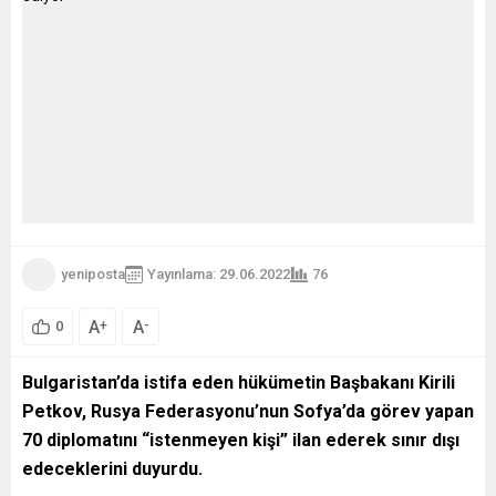
yeniposta
Yayınlama: 29.06.2022
76
A
A
+
-
0
Bulgaristan’da istifa eden hükümetin Başbakanı Kirili
Petkov, Rusya Federasyonu’nun Sofya’da görev yapan
70 diplomatını “istenmeyen kişi” ilan ederek sınır dışı
edeceklerini duyurdu.