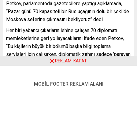
Petkov, parlamentoda gazetecilere yaptığı açıklamada,
“Pazar günü 70 kapasiteli bir Rus uçağının dolu bir şekilde
Moskova seferine çıkmasını bekliyoruz” dedi.
Her biri yabancı çıkarların lehine çalışan 70 diplomatı
memleketlerine geri yollayacaklarını ifade eden Petkov,
“Bu kişilerin büyük bir bölümü başka bilgi toplama
servisleri için çalışırken, diplomatik zırhını sadece ’paravan
REKLAMI KAPAT
olarak’ kullanmıştır. Yabancı ülkelerin hükümetlerinin bizim
içişlerimize karışmaya teşebbüste bulunduklarında biz de
karşı tavrımızı net koyarız. Tavrımız Rusya halkına karşı bir
MOBİL FOOTER REKLAM ALANI
tutum değildir” dedi.
İKİLİ İLİŞKİLERDE GERGİNLİK
Rusya’nın Ukrayna’ya açtığı savaşın başından bu yana
Bulgaristan-Rusya ilişkileri donma noktasına gelmişti.
Rusya Büyükelçisi Eleonora Mitrofanova, Osmanlı-Rus
savaşının sonu ve Bulgaristan’ın bağımsızlığının 144’üncü