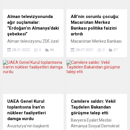
oyların yüzde 41,45’ini aldı.
33 yaşındaki Everard’ı
Böylece Macron, ikinci kez
öldürdüğü öne sürülen polis
ülkenin cumhurbaşkanı oldu.
memuru Couzens, Old
Alman televizyonunda
AB’nin sorunlu çocuğu:
Macron’un yeni görev
Bailey Mahkemesinde,
ağır suçlamalar:
Macaristan Merkez
dönemi 14 Mayıs’ta
adam kaçırma ve tecavüz
“Erdoğan’ın Almanya’daki
Bankası politika faizini
başlayacak. Toplam 48...
suçlamalarını kabul etti.
şebekesi”
artırdı
Couzens, Sarah Everard’ın
Alman televizyonu ZDF, özel
Macaristan Merkez Bankası
ölümünün...
bir haber programında
(MNB), politika faizini 30 baz
28.01.2022
0
86
28.07.2021
0
37
“Erdoğans Schattenreich.
puan artırma kararı aldı.
Das Netzwerk des
MNB tarafından yapılan
türkischen Präsidenten in
açıklamada, yüzde 0,90 olan
Deutschland” (“Erdoğan’ın
politika faizinin, 30 baz
Gölge İmparatorluğu. Türk
puanlık artışla yüzde 1,20’ye
Başkan’ın Almanya’daki
yükseltildiği bildirildi.
Şebekesi”) başlığıyla bir
Açıklamada, söz konusu
haber yayımlandı. Haberde
artışın tek sefere mahsus
sert belge, bilgi ve iddialar
olmadığı, enflasyonun MNB
UAEA Genel Kurul
Camilere saldırı: Vekil
sergilendi. Kamuya ait
tarafından belirlenen
toplantısına İran’ın
Taşdelen Bakandan
Alman İkinci Televizyonu
hedefe ulaşıncaya kadar
nükleer faaliyetleri
görüşme talep etti
(ZDF), haber programı “ZDF
faiz artırımının devam
damga vurdu
Bavyera Eyalet Meclisi
Zoom”da Erdoğan rejimi ve
edeceği belirtildi. MNB,...
Avusturya’nın başkenti
Almanya Sosyal Demokrat
onun...