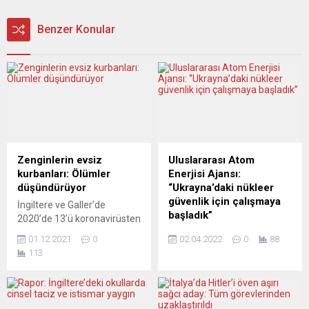
Benzer Konular
Zenginlerin evsiz
Uluslararası Atom
kurbanları: Ölümler
Enerjisi Ajansı:
düşündürüyor
“Ukrayna’daki nükleer
güvenlik için çalışmaya
İngiltere ve Galler’de
başladık”
2020’de 13’ü koronavirüsten
(Covid-19) toplam 688
Uluslararası Atom Enerjisi
01.12.2021
0
02.04.2022
0
88
evsizin yaşamını yitirdiği
Ajansı (UAEA) Başkanı
113
bildirildi. Ulusal İstatistik
Rafael Mariano Grossi,
Ofisi (ONS) verilerine göre,
Ukrayna ve Rusya ile ayrı
yıllık kayıtlı evsiz ölüm sayısı
ayrı uzlaşı sağlayarak, bu
geçen yıl 2014’ten bu yana
ülkedeki nükleer güvenlik ve