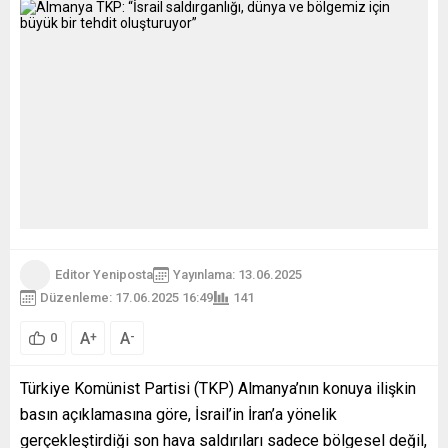
Editor Yeniposta
Yayınlama: 13.06.2025
Düzenleme: 17.06.2025 16:49
141
A
A
+
-
0
Türkiye Komünist Partisi (TKP) Almanya’nın konuya ilişkin
basın açıklamasına göre, İsrail’in İran’a yönelik
gerçekleştirdiği son hava saldırıları sadece bölgesel değil,