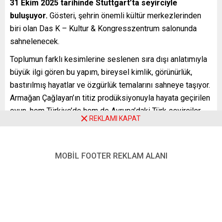
31 Ekim 2025 tarihinde Stuttgart’ta seyirciyle
buluşuyor.
Gösteri, şehrin önemli kültür merkezlerinden
biri olan Das K – Kultur & Kongresszentrum salonunda
sahnelenecek.
Toplumun farklı kesimlerine seslenen sıra dışı anlatımıyla
büyük ilgi gören bu yapım, bireysel kimlik, görünürlük,
bastırılmış hayatlar ve özgürlük temalarını sahneye taşıyor.
Armağan Çağlayan’ın titiz prodüksiyonuyla hayata geçirilen
oyun, hem Türkiye’de hem de Avrupa’daki Türk seyirciler
REKLAMI KAPAT
arasında büyük yankı uyandırmıştı.
Etkinliğin organizasyonu Epizot Yapım ve Gen-Z Events iş
birliğiyle gerçekleştiriliyor. Avrupa turnesi kapsamında
MOBİL FOOTER REKLAM ALANI
Almanya’nın farklı şehirlerinde de sahne alacak olan oyun,
Stuttgart’ta kültür sanat dünyasına anlamlı bir katkı
sunmaya hazırlanıyor.
YENİ POSTA – STUTTGART