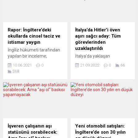
ilk kez düştü. 2020’deki
emniyet için gerekli
evsiz ölümlerinin yüzde
çalışmaları başlattıklarını
38,5’i (265 ölüm)
söyledi. UAEA Başkanı
uyuşturucudan
Grossi, Ukrayna ziyareti
kaynaklanırken, intihar
sonrası Avusturya’nın
Rapor: İngiltere’deki
İtalya’da Hitler’i öven
kaynaklı ölümler bir önceki
başkenti Viyana’da
okullarda cinsel taciz ve
aşırı sağcı aday: Tüm
yıla göre 38 azalarak...
açıklamalarda bulundu.
istismar yaygın
görevlerinden
Grossi, Rusya’nın Ukrayna’ya
uzaklaştırıldı
İngiliz hükümeti tarafından
açtığı savaşın ardından iki
yapılan bir inceleme,
İtalya’da yaklaşan
tarafla da görüşerek...
okullarda cinsel taciz ve
seçimlerde favori olarak
10.06.2021
0
21.09.2022
0
66
çevrimiçi ortamlarda
gösterilen partilerden aşırı
368
istismarın yaygın olduğunu
sağcı İtalya’nın Kardeşleri
gösterdi. İngiliz hükümetinin
(FdI), Nazi lideri Adolf
bazı okullardaki 900
Hitler’e hayranlığını belirten
öğrenciyi kapsayan
parti üyesinin seçimlerdeki
incelemesi, cinsiyetçi
adaylığını askıya aldı. İtalyan
lakaplardan müstehcen
basınında yer alan haberlere
fotoğraf taleplerine kadar
göre, Giorgia Meloni
okullarda cinsel tacizin ve
liderliğindeki FdI yönetimi,
istismarın yaygın olduğunu
partinin Sicilya adasındaki
İşveren çalışanın aşı
Yeni otomobil satışları:
ortaya koydu. Cinsel taciz ve
Agrigento ili koordinatörü
statüsünü sorabilecek:
İngiltere’de son 30 yılın
çevrimiçi ortamlarda maruz
Calogero Pisano’yu, Hitler’i