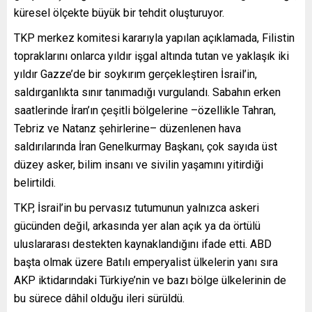
küresel ölçekte büyük bir tehdit oluşturuyor.
TKP merkez komitesi kararıyla yapılan açıklamada, Filistin
topraklarını onlarca yıldır işgal altında tutan ve yaklaşık iki
yıldır Gazze’de bir soykırım gerçekleştiren İsrail’in,
saldırganlıkta sınır tanımadığı vurgulandı. Sabahın erken
saatlerinde İran’ın çeşitli bölgelerine –özellikle Tahran,
Tebriz ve Natanz şehirlerine– düzenlenen hava
saldırılarında İran Genelkurmay Başkanı, çok sayıda üst
düzey asker, bilim insanı ve sivilin yaşamını yitirdiği
belirtildi.
TKP, İsrail’in bu pervasız tutumunun yalnızca askeri
gücünden değil, arkasında yer alan açık ya da örtülü
uluslararası destekten kaynaklandığını ifade etti. ABD
başta olmak üzere Batılı emperyalist ülkelerin yanı sıra
AKP iktidarındaki Türkiye’nin ve bazı bölge ülkelerinin de
bu sürece dâhil olduğu ileri sürüldü.