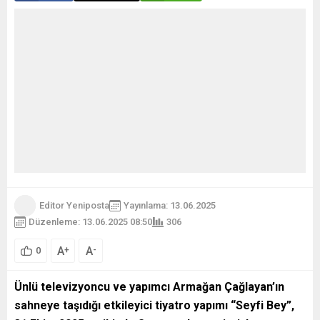
Editor Yeniposta
Yayınlama: 13.06.2025
Düzenleme: 13.06.2025 08:50
306
A
A
+
-
0
Ünlü televizyoncu ve yapımcı Armağan Çağlayan’ın
sahneye taşıdığı etkileyici tiyatro yapımı “Seyfi Bey”,