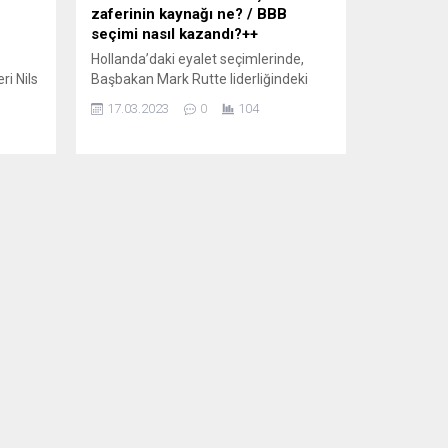
zaferinin kaynağı ne? / BBB
seçimi nasıl kazandı?++
Hollanda’daki eyalet seçimlerinde,
i Nils
Başbakan Mark Rutte liderliğindeki
koalisyon partileri ezici bir yenilgiye
17.03.2023
0
104
ir
uğrarken, seçime ilk kez katılan Çiftçi
ığına
Vatandaş Hareketi Partisi BBB en çok
arı
oyu alan taraf oldu. Yorumcular, bu
 Berlin
sonucun çiftçilerin hükümetin tarım
nlık
politikasına öfkesinden ve pek çok
günü
yurttaşın genel
memnuniyetsizliğinden
dan
kaynaklandığını düşünüyor. NRC
HANDELSBLAD (Hollanda)
Hoşnutsuzluğun tercümanı oldular...