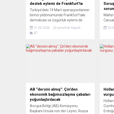
destek eylemi de Frankfurt’ta
Soruş
sorum
Türkiye’deki 19 Mart operasyonlarının
birinci yıldönümünde Frankfurt’taki
Malta’
demokrasi ve özgürlük eylemi de
Caruan
“Kurtuluş yok tek başına / Ya hep
kamu s
21.03.2026
yorumlar kapalı
30.0
beraber, ya hiçbirimiz!” sloganları
gazet
87
eşliğinde yapıldı. İstanbul Büyükşehir
olduğu
Belediye Başkanı ve önümüzdeki
basını
dönem cumhurbaşkanı adayı Ekrem
Ekim 2
İmamoğlu’yla arkadaşlarına yönelik
uzakt
19 Mart operasyonlarının
öldürü
yıldönümünde Almanya’nın çeşitli
ilişki
kentlerinde de protesto ve dayanışma
raporu
etkinlikleri...
Joseph
yargıçl
AB “dersini almış”: Çin’den
Holla
ekonomik bağımsızlaşma çabaları
vurgu
yoğunlaştırılacak
Hollan
Avrupa Birliği (AB) Komisyonu
Cumhu
Başkanı Ursula von der Leyen, Rusya
Erdoğa