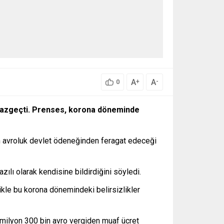
A
A
+
-
0
n vazgeçti. Prenses, korona döneminde
bin avroluk devlet ödeneğinden feragat edeceği
lı olarak kendisine bildirdiğini söyledi.
ikle bu korona dönemindeki belirsizlikler
r milyon 300 bin avro vergiden muaf ücret