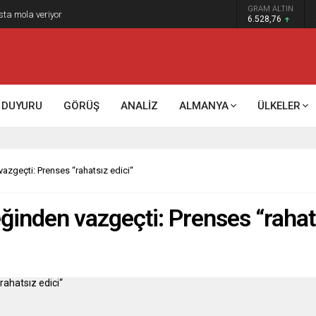
GRAM ALTIN
6.528,76
DUYURU
GÖRÜŞ
ANALİZ
ALMANYA
ÜLKELER
azgeçti: Prenses “rahatsız edici“
ğinden vazgeçti: Prenses “rahats