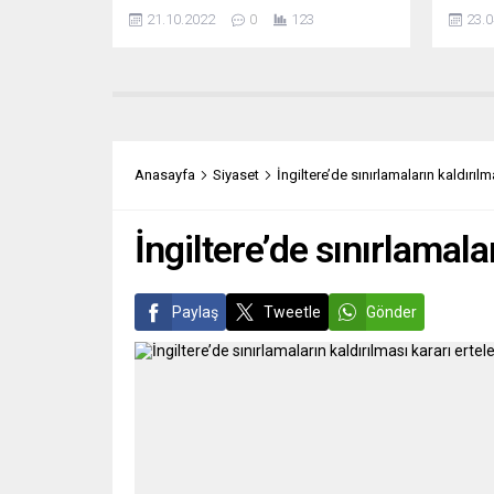
örneğinden “ders aldıklarını” belirterek
arasın
21.10.2022
0
123
23.0
Çin ile ilişkilerde hammadde ve
özel r
teknoloji gibi konularda ekonomik
Mark R
bağımlılıktan kurtulmak istediklerini
Türkiy
söyledi. Ursula von der Leyen,
olarak
Brüksel’de Birlik üyesi ülkelerin
yapaca
liderlerini bir araya getiren iki günlük
“Kendi
toplantının ardından basına
arabul
Anasayfa
Siyaset
İngiltere’de sınırlamaların kaldırılm
açıklamalarda bulundu. Çin ile ilişkiler
Bunu y
konusunun...
İngiltere’de sınırlamala
Paylaş
Tweetle
Gönder