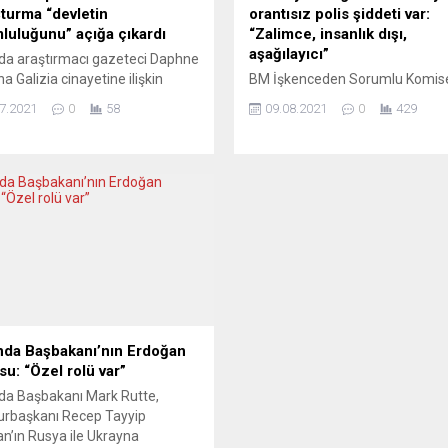
turma “devletin
orantısız polis şiddeti var:
luluğunu” açığa çıkardı
“Zalimce, insanlık dışı,
aşağılayıcı”
da araştırmacı gazeteci Daphne
a Galizia cinayetine ilişkin
BM İşkenceden Sorumlu Komiser
oruşturması, devletin
Melzer, korona tedbirleri
7.2021
0
58
09.08.2021
0
429
ecinin ölümünde sorumluluğu
protestolarında Berlin polisinin b
nu ortaya koydu. Malta
eylemciye orantısız güç kulland
nda yer alan haberlere göre, 16
işaret etti. Berlin polisi suçlamal
017’de arabasına konulan
sessizlik ve şaşkınlıkla karşıladı.
an kumandalı bomba ile
polis teşkilatında büyük bir şaşkı
len gazeteci Galizia cinayetine
yaşanıyor. Geçen hafta pazar 
n kamu soruşturmasının sonuç
izinsiz gerçekleştirilen korona
 açıklandı. Eski Başyargıç
önlemleri protestosunun ardın
 Said Pullicino ve emekli
harekete geçen İsviçreli hukuk
ar...
profesörü ve BM İşkenceden...
nda Başbakanı’nın Erdoğan
su: “Özel rolü var”
da Başbakanı Mark Rutte,
rbaşkanı Recep Tayyip
n’ın Rusya ile Ukrayna