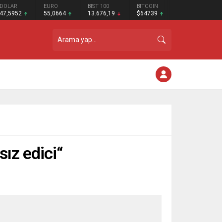
DOLAR
EURO
BIST 100
BITCOIN
47,5952
55,0664
13.676,19
$64739
ız edici“