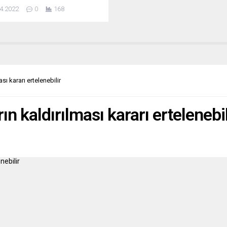
daki arabuluculuk konusunda
4.2022
0
168
olü olduğunu söyledi. Başbakan
utte, birkaç hafta önce
e’ye yaptığı ziyaretin devamı
 Erdoğan telefon görüşmesi
ğına dikkat çekerek,
sinin Moskova ile Kiev arasında
uculuk konusunda özel rolü var.
ası kararı ertelenebilir
apan birkaç Batı...
rın kaldırılması kararı ertelenebil