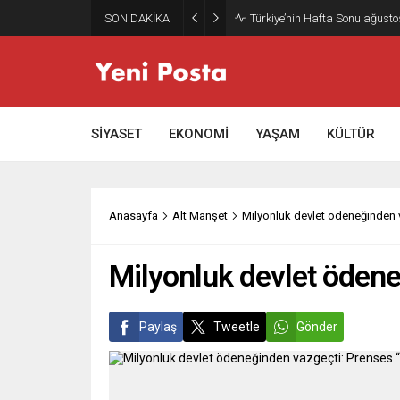
SON DAKİKA
SİYASET
EKONOMİ
YAŞAM
KÜLTÜR
Anasayfa
Alt Manşet
Milyonluk devlet ödeneğinden v
Milyonluk devlet ödene
Paylaş
Tweetle
Gönder