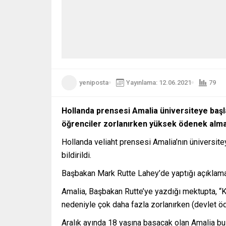
yeniposta
Yayınlama: 12.06.2021
79
Hollanda prensesi Amalia üniversiteye başl
öğrenciler zorlanırken yüksek ödenek almay
Hollanda veliaht prensesi Amalia’nın üniversite
bildirildi.
Başbakan Mark Rutte Lahey’de yaptığı açıklamad
Amalia, Başbakan Rutte’ye yazdığı mektupta, “Ka
nedeniyle çok daha fazla zorlanırken (devlet ö
Aralık ayında 18 yaşına basacak olan Amalia bu 