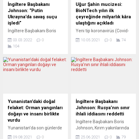
İngiltere Başbakanı
Uğur Şahin mucizesi:
Johnson: “Putin
BioNTech yılın ilk
Ukrayna’da savaş suçu
çeyreğinde milyarlık kâra
işledi”
ulaştığını açıkladı
İngiltere Başbakanı Boris
Yeni tip koronavirüs (Covid-
Johnson, Rusya Devlet
19) aşısını geliştiren Alman
03.03.2022
0
10.05.2021
0
74
Başkanı Vladimir Putin’in
biyoteknoloji firması
104
Ukrayna’da “savaş suçu”
BioNTech’in ilk çeyrekteki
işlediğini ileri sürdü. Boris
net kârı, aşı satışının
Johnson, Avam
ardından gelirlerindeki sert
Kamarasında yapılan
yükselişle 1 milyar 128
haftalık Başbakana Sorular
milyon avro olarak
Oturumu’nda Rusya-
gerçekleşti. Şirket, geçen
Ukrayna savaşına ilişkin
yılın aynı döneminde 53,4
açıklamalarda bulundu.
milyon avro zarardaydı.
Oturum sırasında söz alan
BioNTech, 2021’nin ilk
Yunanistan’daki doğal
İngiltere Başbakanı
İskoç Ulusal Partisinin Meclis
çeyreğine ilişkin finansal
felaket: Orman yangınları
Johnson: Rusya’nın sınır
Grubu lideri Ian Blackford,
rakamlarını açıkladı. Buna
doğayı ve insanı birlikte
ihlali iddiasını reddetti
dünyanın, her geçen saat
göre, şirketin birinci
vurdu
İngiltere Başbakanı Boris
Putin’in Ukrayna’daki
çeyrekteki net...
Yunanistan’da son günlerde
Johnson, Kırım yakınlarında
savaşının dehşetine...
birçok noktada çıkan orman
Rus ve İngiliz
09.08.2021
0
25.06.2021
0
79