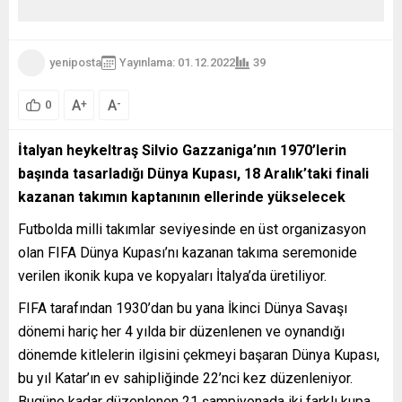
yeniposta
Yayınlama: 01.12.2022
39
A
A
+
-
0
İtalyan heykeltraş Silvio Gazzaniga’nın 1970’lerin
başında tasarladığı Dünya Kupası, 18 Aralık’taki finali
kazanan takımın kaptanının ellerinde yükselecek
Futbolda milli takımlar seviyesinde en üst organizasyon
olan FIFA Dünya Kupası’nı kazanan takıma seremonide
verilen ikonik kupa ve kopyaları İtalya’da üretiliyor.
FIFA tarafından 1930’dan bu yana İkinci Dünya Savaşı
dönemi hariç her 4 yılda bir düzenlenen ve oynandığı
dönemde kitlelerin ilgisini çekmeyi başaran Dünya Kupası,
bu yıl Katar’ın ev sahipliğinde 22’nci kez düzenleniyor.
Bugüne kadar düzenlenen 21 şampiyonada iki farklı kupa