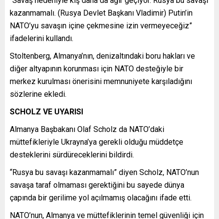
“Savaş nedeniyle kış daha da ağır geçiyor. Rusya bu savaşı
kazanmamalı. (Rusya Devlet Başkanı Vladimir) Putin’in
NATO’yu savaşın içine çekmesine izin vermeyeceğiz”
ifadelerini kullandı.
Stoltenberg, Almanya’nın, denizaltındaki boru hakları ve
diğer altyapının korunması için NATO desteğiyle bir
merkez kurulması önerisini memnuniyete karşıladığını
sözlerine ekledi.
SCHOLZ VE UYARISI
Almanya Başbakanı Olaf Scholz da NATO’daki
müttefikleriyle Ukrayna’ya gerekli olduğu müddetçe
desteklerini sürdüreceklerini bildirdi.
“Rusya bu savaşı kazanmamalı” diyen Scholz, NATO’nun
savaşa taraf olmaması gerektiğini bu sayede dünya
çapında bir gerilime yol açılmamış olacağını ifade etti.
NATO’nun, Almanya ve müttefiklerinin temel güvenliği için