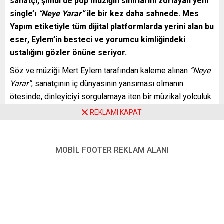
sanatçı, şimdi de pop müziğin sınırlarını zorlayan yeni
single’ı
“Neye Yarar”
ile bir kez daha sahnede. Mes
Yapım etiketiyle tüm dijital platformlarda yerini alan bu
eser, Eylem’in besteci ve yorumcu kimliğindeki
ustalığını gözler önüne seriyor.
Söz ve müziği Mert Eylem tarafından kaleme alınan
“Neye
Yarar”
, sanatçının iç dünyasının yansıması olmanın
ötesinde, dinleyiciyi sorgulamaya iten bir müzikal yolculuk
sunuyor. Türkiye’nin en yetkin aranjörlerinden Ozan
REKLAMI KAPAT
Sarıboğa’nın düzenlemesiyle hayat bulan parça, modern
sound’un incelikli katmanlarıyla zenginleşiyor. Ancak asıl
çarpıcı detay, bağlama virtüözü Mustafa İpekçioğlu’nun
MOBİL FOOTER REKLAM ALANI
elektro bağlama ve cümbüş gitarıyla esere kattığı derinlik.
İpekçioğlu’nun dokunuşu, Eylem’in vizyoner yaklaşımını
geleneksel köklerle birleştirerek şarkıyı adeta bir kültürel
köprüye dönüştürüyor.
Neye Yarar
’ın görsel dünyası da en az müziği kadar