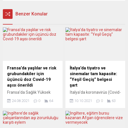
Benzer Konular
Fransa’da yaşlılar ve risk
İtalya’da tiyatro ve
grubundakiler için
sinemalar tam kapasite:
üçüncü doz Covid-19
“Yeşil Geçiş” belgesi
aşısı önerildi
şart
Fransa’da Sağlık Yüksek
İtalya’da koronavirüs (Covid-
Otoritesi (HAS), 65 yaş üstü
19) salgınıyla mücadele
24.08.2021
0
64
10.10.2021
0
63
ile risk grubunda olan kişiler
kapsamında alınan önlemler
için üçüncü doz koronavirüs
nedeniyle kapasiteleri
(Covid-19) aşısı önerisinde
sınırlandırılan tiyatro,
bulundu. HAS’tan yapılan
sinema ve kültürel
açıklamada, heyetin 65 yaş
faaliyetlerin yapıldığı yerler,