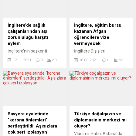
ve üstü ile hastalığı ağır
11 Ekim pazartesi
geçirme riski bulunan
gününden itibaren tam
kişilere üçüncü doz Covid-19
kapasiteyle hizmet verecek.
aşısı yapılması görüşünü
Salgında vaka sayılarındaki
İngiltere’de sağlık
İngiltere, eğitim bursu
resmi olarak gerekli
düşüşün devam ettiği
çalışanlarından aşı
kazanan Afgan
mercilere ilettiği belirtildi. Bu
ülkede, sosyal hayatta
zorunluluğu karşıtı
öğrencilere vize
dozun...
normale dönüşe yönelik
eylem
vermeyecek
adımlar devam ediliyor.
İngiltere’nin başkenti
İngiltere Dışişleri
Bakanlar Kurulu’nun aldığı
Londra’da aşı karşıtları ve
Bakanlığının finanse ettiği
ve resmi gazetede de
12.11.2021
0
60
16.08.2021
0
60
sağlık çalışanları, yeni tip
ve dünya genelinde birçok
yayımlanan...
koronavirüs (Covid-19) aşısı
öğrenciye İngiliz
zorunluluğu kararını
üniversitelerinde burslu
protesto etti. Parlamento
yüksek lisans yapma fırsatı
Meydanı’nda toplanan
sunan Chevening eğitim
doktor, hemşire, sağlık
bursunu almaya hak
personeli ve aşı
kazanan Afgan öğrencilere,
karşıtlarından oluşan
bu yıl vize verilmeyeceği
göstericiler, işlerini
bildirildi. İngiltere’nin Kabil
Bavyera eyaletinde
Türkiye doğalgazın ve
kaybeden çalışanları
Büyükelçiliğinin,
“korona önlemleri”
diplomasinin merkezi mi
temsilen meydana çok
Afganistan’daki durum
sertleştirildi: Aşısızlara
oluyor?
sayıda tahta çubuk bıraktı.
nedeniyle, gelecek
çok sert izolasyon
Vladimir Putin, Astana’da
Göstericiler, daha sonra
akademik yıl için burslara