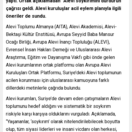
yaptı. Ortak açıklamadan “Alevi soykırımını durdurun”
çağrısı geldi. Alevi kuruluşlar acil eylem planıyla ilgili
öneriler de sundu.
Alevi Toplumu Almanya (AITA), Alevi Akademisi, Alevi-
Bektaşi Kültür Enstitüsü, Avrupa Seyyid Baba Mansur
Ocağı Birliği, Avrupa Alevi İnançı Topluluğu (ALEVI),
Evrensel İnsan Hakları Derneği ve Uluslararası Alevi
Araştırma, Eğitim ve Dayanışma Vakfı gibi önde gelen
Alevi kurumlarının ortak platformu olan Avrupa Alevi
Kuruluşları Ortak Platformu, Suriye’deki Alevi toplumunun
acilen korunması için uluslararası kamuoyuna farklı
dillerdeki metinlerle çağrıda bulundu.
Alevi kurumları, Suriye’de devam eden çatışmaların Alevi
toplumunu hedef aldığını ve sistematik bir soykırım
riskiyle karşı karşıya olduklarını vurguladı. Açıklamada,
“Yaşananlar, ‘soykırım’ olarak nitelendirilebilecek boyutta
olup, tüm siyasi liderleri ve insani vicdanı olan herkesi,