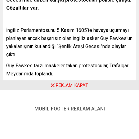
Gözaltılar var.
İngiliz Parlamentosunu 5 Kasım 1605’te havaya uçurmayı
planlayan ancak başarısız olan İngiliz asker Guy Fawkes’un
yakalanışının kutlandığı “Şenlik Ateşi Gecesi”nde olaylar
çıktı.
Guy Fawkes tarzı maskeler takan protestocular, Trafalgar
Meydanı’nda toplandı.
Burada Başbakan Boris Johnson’ın kuklasını yakan
REKLAMI KAPAT
protestocular, daha sonra Parlamento Meydanı’na gitti.
Meydanda havai fişek atan protestoculara polis
MOBİL FOOTER REKLAM ALANI
müdahalede bulundu. Uyarılara rağmen dağılmayan ve
havai fişek atmayı sürdüren protestocular ve polis
arasındaki çatışma bir süre devam etti. Protestocuların
polise şişe attığı görüldü.