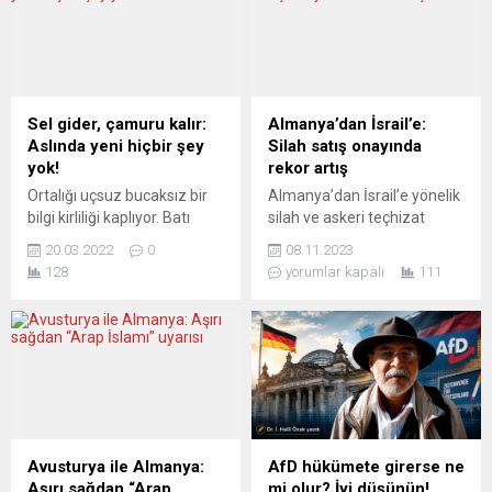
önündeki Lüksemburg
tedbirleri durdurmak için
Meydanı’nda toplandı.
Paris İklim Anlaşması ve
Protestocular, “Geleceğimizi
Dünya Sağlık Örgütü’nden
belirleme hakkı verin”,
çekilme gibi önemli adımlar
“Tarım politikası reformunu
içeren 78 adet kararname
reddedin”, “Tarımın geleceği
imzaladı. Medya, ABD
Sel gider, çamuru kalır:
Almanya’dan İsrail’e:
yok” yazılı afişler açtı. Bazı
Başkanı’nın yeniden
Aslında yeni hiçbir şey
Silah satış onayında
göstericiler, protestoya arı
seçilmesiyle dünya
yok!
rekor artış
kostümü giyerek...
sahnesinde nelerin
Ortalığı uçsuz bucaksız bir
Almanya’dan İsrail’e yönelik
değişeceği ve Avrupa’nın
bilgi kirliliği kaplıyor. Batı
silah ve askeri teçhizat
bu...
demokrasilerinde halklar, bu
ihracatı onaylarının hacmi
20.03.2022
0
08.11.2023
kirliliğe rağmen, henüz
geçen seneye oranla 10
128
yorumlar kapalı
111
cephede ölmeye ve cephe
katına çıkarak 303 milyon
gerisinde savaş için her türlü
avroya ulaştı. Almanya
fedakârlığa katlanmaya
tarafından İsrail’e yönelik
hazır değil. Ya medya? Tüm
silah ve askeri teçhizat
insanlığı tehdit ettiği
ihracatına verilen onaylarda
söylenen bir gerilim
bu yıl içinde rekor artış
yaşıyoruz. Medya olası yeni
kaydedildi. Ekonomi
bir dünya savaşı hazırlığını
Bakanlığı’nın verilerine göre;
düşündüren haberler ve
2022 yılında 32 milyon
Avusturya ile Almanya:
AfD hükümete girerse ne
yorumlarla dolup taşıyor....
avroluk ihracat onayı
Aşırı sağdan “Arap
mi olur? İyi düşünün!