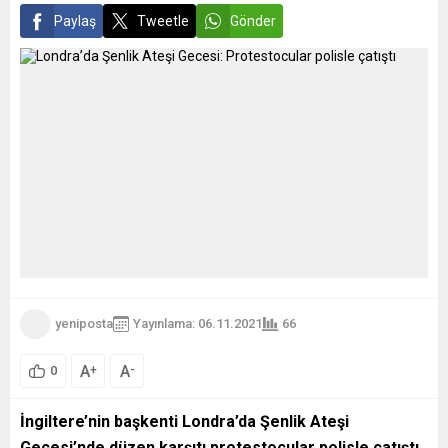
Paylaş
Tweetle
Gönder
yeniposta
Yayınlama: 06.11.2021
66
A
A
+
-
0
İngiltere’nin başkenti Londra’da Şenlik Ateşi
Gecesi’nde düzen karşıtı protestocular polisle çatıştı.