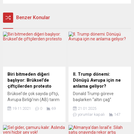
Benzer Konular
Biri bitmeden diğeri
II. Trump dönemi:
başlıyor: Brüksel’de
Dönüşü Avrupa için ne
çiftçilerden protesto
anlama geliyor?
Brüksel’de çok sayıda çiftçi,
Donald Trump göreve
Avrupa Birliği’nin (AB) tarım
başlarken “altın çağ”
politikası reformuna karşı
vaadinde bulunarak
19.11.2021
0
69
21.01.2025
gösteri düzenledi. Çeşitli
Amerika’nın düşüşünü
yorumlar kapalı
147
çiftçi derneklerinin çağrısı
tersine çevireceğini açıkladı.
üzerine yaklaşık 200 kişi
Bu doğrultuda, Biden
Avrupa Parlamentosu (AP)
yönetimi tarafından alınan