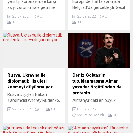
yeni tip koronavirüse karşı
Europride, hafta sonunda
aşıyı zorunlu hale getirme
Belgrad’da gerçekleşti. Geçit
kararına itiraz eden aşı
töreni daha önce İçişleri
25.07.2021
0
20.09.2022
0
karşıtları ile polis arasında
Bakanlığı tarafından
100
118
çatışma çıktı. Başkent
yasaklanmış, ancak AB
Atina’da şehir merkezindeki
temsilcilerinin devreye
Sintagma Meydanında
girmesiyle, önemli ölçüde
toplanan yüzlerce kişi
kısaltılmış bir rota üzerinde
hükümetin zorunlu aşılama
anlaşmaya varılmıştı.
programını protesto etti.
Yorumcular, Sırbistan
Birçok papazın katıldığı
Cumhurbaşkanı Vučić’in
protestoda Yunan
yaşanan olaylardaki rolünü
bayrakları, büyük boyda haç
irdeliyor. JUTARNJI LIST
Rusya, Ukrayna ile
Deniz Göktaş’ın
ve ikonlar taşıyan
(Hırvatistan) KÖTÜ BİR
diplomatik ilişkileri
tutuklanmasına Alman
göstericilerin kendilerini
PEMBE DİZİ GİBİ Jutarnji list,
kesmeyi düşünmüyor
yazarlar örgütünden de
uyaran...
yaşananların Sırbistan
protesto
Rusya Dışişleri Bakan
Cumhurbaşkanı’nın...
Yardımcısı Andrey Rudenko,
Almanya’daki en büyük
Ukrayna ile diplomatik
yazarlar örgütlerinden “PEN
22.02.2022
0
81
06.07.2026
ilişkileri kesmeyi
Berlin” de Deniz Göktaş’ın
yorumlar kapalı
70
düşünmediklerini bildirdi.
tutuklanmasını protesto etti
Rus Bakan Yardımcısı
ve Almanya Başbakanı
Andrey Rudenko, Kiev’in
Friedrich Merz’e seslenerek,