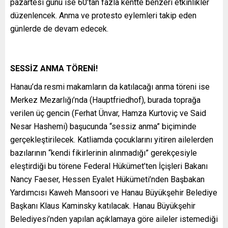
pazartesi günü ise 60’tan fazla kentte benzeri etkinlikler
düzenlencek. Anma ve protesto eylemleri takip eden
günlerde de devam edecek.
SESSİZ ANMA TÖRENİ!
Hanau’da resmi makamların da katılacağı anma töreni ise
Merkez Mezarlığı’nda (Hauptfriedhof), burada toprağa
verilen üç gencin (Ferhat Ünvar, Hamza Kurtoviç ve Said
Nesar Hashemi) başucunda “sessiz anma” biçiminde
gerçekleştirilecek. Katliamda çocuklarını yitiren ailelerden
bazılarının “kendi fikirlerinin alınmadığı” gerekçesiyle
eleştirdiği bu törene Federal Hükümet’ten İçişleri Bakanı
Nancy Faeser, Hessen Eyalet Hükümeti’nden Başbakan
Yardımcısı Kaweh Mansoori ve Hanau Büyükşehir Belediye
Başkanı Klaus Kaminsky katılacak. Hanau Büyükşehir
Belediyesi’nden yapılan açıklamaya göre aileler istemediği