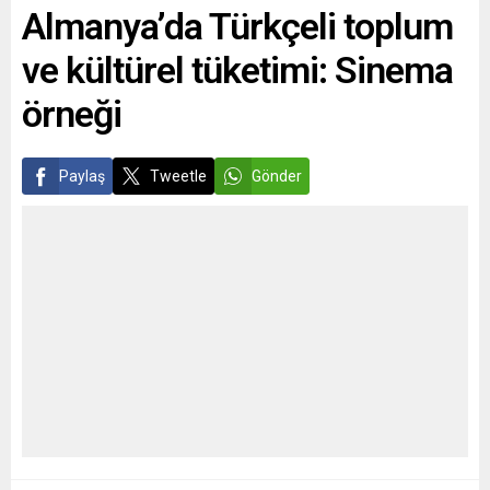
Almanya’da Türkçeli toplum
Enstitüsü (Ifo), yaklaşık 9 bin
ADC’nin,...
firmanın katılımıyla
ve kültürel tüketimi: Sinema
gerçekleştirdiği kasım ayı
Almanya İş Anketi...
örneği
Paylaş
Tweetle
Gönder