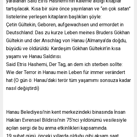
yaralanan Said Etris Hashemi’nin kaleme aldığı kitaplar
tartışılacak. Kısa bir süre önce yayınlanan ve “en çok satan”
listelerine yerleşen kitapların başlıkları şöyle:
Çetin Gültekin, Geboren, aufgewachsen und ermordet in
Deutschland: Das zu kurze Leben meines Bruders Gökhan
Gültekin und der Anschlag von Hanau (Almanya’da doğdu,
büyüdü ve öldürüldü: Kardeşim Gökhan Gültekin’in kısa
yaşamı ve Hanau Saldırısı.
Said Etris Hashemi, Der Tag, an dem ich sterben sollte:
Wie der Terror in Hanau mein Leben für immer verändert
hat (O gün ö: Hanau’daki terör tüm yaşamımı sonsuza kadar
nasıl değiştirdi)
Hanau Belediyesi’nin kent merkezindeki binasında İnsan
Hakları Evrensel Bildirisi’nin 75’nci yıldönümü vesilesiyle
açılan sergi de bu anma etkinlikleri kapsamında.
19 şubat günü, önceki yıllarda olduğu gibi akşam saat