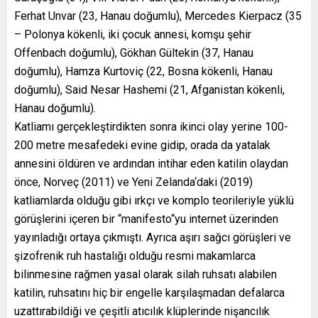
Ferhat Unvar (23, Hanau doğumlu), Mercedes Kierpacz (35
– Polonya kökenli, iki çocuk annesi, komşu şehir
Offenbach doğumlu), Gökhan Gültekin (37, Hanau
doğumlu), Hamza Kurtoviç (22, Bosna kökenli, Hanau
doğumlu), Said Nesar Hashemi (21, Afganistan kökenli,
Hanau doğumlu).
Katliamı gerçekleştirdikten sonra ikinci olay yerine 100-
200 metre mesafedeki evine gidip, orada da yatalak
annesini öldüren ve ardından intihar eden katilin olaydan
önce, Norveç (2011) ve Yeni Zelanda‘daki (2019)
katliamlarda olduğu gibi ırkçı ve komplo teorileriyle yüklü
görüşlerini içeren bir “manifesto“yu internet üzerinden
yayınladığı ortaya çıkmıştı. Ayrıca aşırı sağcı görüşleri ve
şizofrenik ruh hastalığı olduğu resmi makamlarca
bilinmesine rağmen yasal olarak silah ruhsatı alabilen
katilin, ruhsatını hiç bir engelle karşılaşmadan defalarca
uzattırabildiği ve çeşitli atıcılık klüplerinde nişancılık