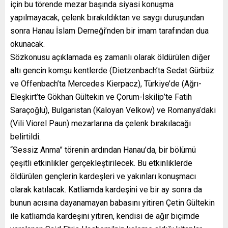
için bu törende mezar başında siyasi konuşma
yapılmayacak, çelenk bırakıldıktan ve saygı duruşundan
sonra Hanau İslam Derneği’nden bir imam tarafından dua
okunacak.
Sözkonusu açıklamada eş zamanlı olarak öldürülen diğer
altı gencin komşu kentlerde (Dietzenbach’ta Sedat Gürbüz
ve Offenbach’ta Mercedes Kierpacz), Türkiye’de (Ağrı-
Eleşkirt’te Gökhan Gültekin ve Çorum-İskilip’te Fatih
Saraçoğlu), Bulgaristan (Kaloyan Velkow) ve Romanya’daki
(Vili Viorel Paun) mezarlarına da çelenk bırakılacağı
belirtildi.
“Sessiz Anma” törenin ardından Hanau’da, bir bölümü
çeşitli etkinlikler gerçekleştirilecek. Bu etkinliklerde
öldürülen gençlerin kardeşleri ve yakınları konuşmacı
olarak katılacak. Katliamda kardeşini ve bir ay sonra da
bunun acısına dayanamayan babasını yitiren Çetin Gültekin
ile katliamda kardeşini yitiren, kendisi de ağır biçimde