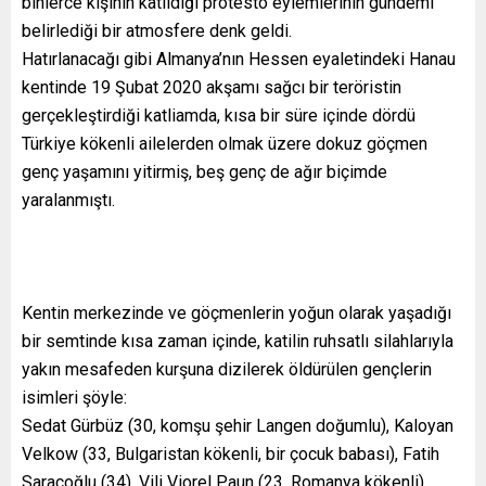
binlerce kişinin katıldığı protesto eylemlerinin gündemi
belirlediği bir atmosfere denk geldi.
Hatırlanacağı gibi Almanya’nın Hessen eyaletindeki Hanau
kentinde 19 Şubat 2020 akşamı sağcı bir teröristin
gerçekleştirdiği katliamda, kısa bir süre içinde dördü
Türkiye kökenli ailelerden olmak üzere dokuz göçmen
genç yaşamını yitirmiş, beş genç de ağır biçimde
yaralanmıştı.
Kentin merkezinde ve göçmenlerin yoğun olarak yaşadığı
bir semtinde kısa zaman içinde, katilin ruhsatlı silahlarıyla
yakın mesafeden kurşuna dizilerek öldürülen gençlerin
isimleri şöyle:
Sedat Gürbüz (30, komşu şehir Langen doğumlu), Kaloyan
Velkow (33, Bulgaristan kökenli, bir çocuk babası), Fatih
Saraçoğlu (34), Vili Viorel Paun (23, Romanya kökenli),