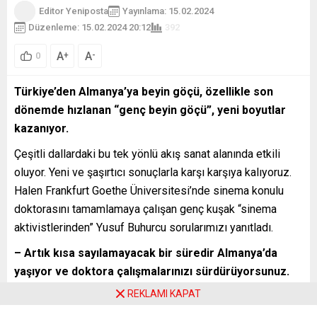
Editor Yeniposta
Yayınlama: 15.02.2024
Düzenleme: 15.02.2024 20:12
392
A
A
+
-
0
Türkiye’den Almanya’ya beyin göçü, özellikle son
dönemde hızlanan “genç beyin göçü”, yeni boyutlar
kazanıyor.
Çeşitli dallardaki bu tek yönlü akış sanat alanında etkili
oluyor. Yeni ve şaşırtıcı sonuçlarla karşı karşıya kalıyoruz.
Halen Frankfurt Goethe Üniversitesi’nde sinema konulu
doktorasını tamamlamaya çalışan genç kuşak “sinema
aktivistlerinden” Yusuf Buhurcu sorularımızı yanıtladı.
– Artık kısa sayılamayacak bir süredir Almanya’da
yaşıyor ve doktora çalışmalarınızı sürdürüyorsunuz.
Sonradan gelenlerdensiniz, yani. O nedenle gözlem
REKLAMI KAPAT
ve izlenimleriniz önemli. Biliyoruz ki, bu ülkede kökleri