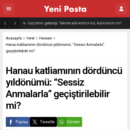
Gazze’nin geleceği: Teknokratik kontrol mü, kolonializm mi?
Anasayfa
Yerel
Hessen
Hanau katliamının dördüncü yıldönümü: “Sessiz Anmalarla”
geçiştirilebilir mi?
Hanau katliamının dördüncü
yıldönümü: “Sessiz
Anmalarla” geçiştirilebilir
mi?
Paylaş
Tweetle
Gönder