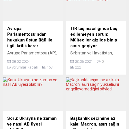
palazlanmasını sağladı.
“uyarı” seviyesinin
Ahmet Altan, Ruşen
etkinleştirildiğini bildirdi.
Çakırların, Can Dündarların,
Robert Habeck, Berlin’de
Murat Yetkinlerin, Enis
düzenlediği basın
Berberoğlu ve Nuray
toplantısında, Alman
Avrupa
TIR taşımacılığında baş
Mertlerin gerçek babasıdır.
hükümetinin gaz arzında
Parlamentosu’ndan
edilemeyen sorun:
Biyolojik olmasa da,
yaşanabilecek ek kesintilere
hukukun üstünlüğü ile
Mülteciler gizlice binip
“psikolojik dayısıdır”.
hazırlanmaya devam
ilgili kritik karar
sınırı geçiyor
İslamofaşist ayılarla yatağa
ettiğini söyledi. Doğal gazda
Avrupa Parlamentosu (AP),
Sırbistan ve Hırvatistan,
girmişti ve yarasız beresiz o
arz güvenliği için...
Yunanistan’da hukukun
ülkeye giriş yapan
yataktan...
08.02.2024
23.06.2021
0
üstünlüğünün tehdit edildiği
mültecilerin TIR’lara
yorumlar kapalı
163
222
yönünde ciddi endişeleri
saklanarak Batı Avrupa’ya
olduğunu belirterek, Avrupa
sızmalarının önüne
Birliği (AB) Komisyonu’nu
geçilemiyor. Taşımacılık
harekete geçmeye çağırdı.
sektörünün ciddi bir
AP Genel Kurulu’nda
personel sorunu yaşadığı da
milletvekillerinin 330 lehte,
ortaya çıktı. Avrupa’ya
254 aleyhte ve 26 çekimser
taşımacılık yapan Türk
oyuyla kabul edilen kararda,
şirketlerin yasalara aykırı
Yunanistan’da demokrasi,
“mülteci sızmalarına” karşı
Soru: Ukrayna ne zaman
Başkanlık seçimine az
hukukun üstünlüğü ve temel
henüz kesin bir çözüm
ve nasıl AB üyesi
kala: Macron, aşırı sağın
haklara yönelik çok ciddi
bulunamaması nedeniyle