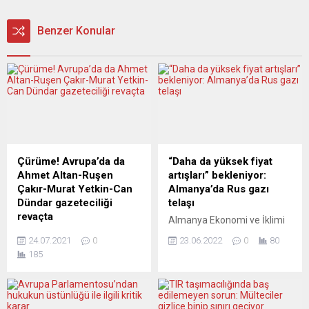
Benzer Konular
Çürüme! Avrupa’da da
“Daha da yüksek fiyat
Ahmet Altan-Ruşen
artışları” bekleniyor:
Çakır-Murat Yetkin-Can
Almanya’da Rus gazı
Dündar gazeteciliği
telaşı
revaçta
Almanya Ekonomi ve İklimi
Taraf’çı Ahmet Altan en
Koruma Bakanı Robert
24.07.2021
0
23.06.2022
0
80
reziliydi: Gençken bazı sol
Habeck, bir “gaz krizinin”
185
çevrelere bulaşmıştı ve
ortasında olduklarını
yaşlılığında kendisine
belirterek, ülkesinin 3
benzeyen, biraz eli kalem
aşamalı Gaz Acil Durum
tutan herkesin
Planı’nın 2’nci aşaması olan