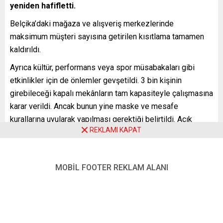
yeniden hafifletti.
Belçika’daki mağaza ve alışveriş merkezlerinde
maksimum müşteri sayısına getirilen kısıtlama tamamen
kaldırıldı.
Ayrıca kültür, performans veya spor müsabakaları gibi
etkinlikler için de önlemler gevşetildi. 3 bin kişinin
girebileceği kapalı mekânların tam kapasiteyle çalışmasına
karar verildi. Ancak bunun yine maske ve mesafe
kurallarına uyularak yapılması gerektiği belirtildi. Açık
REKLAMI KAPAT
mekânlarda ise 5 bin kişiye kadar düzenlenecek
etkinliklere serbestlik getirildi.
13 Ağustos’tan itibaren aşılarının tam olduğunu, 48 saat
MOBİL FOOTER REKLAM ALANI
içinde PCR testi yaptırarak negatif sonuç elde ettiklerini ya
da yakın zamanda hastalığı atlattıklarını kanıtlayan “bileti”
(Covid Safe Ticket) gösteren ziyaretçiler, açık havada
düzenlenecek etkinliklere katılabilecek.