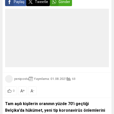
Paylaş
Tweetle
Gönder
yeniposta
Yayınlama: 01.08.2021
68
A
A
+
-
0
Tam aşılı kişilerin oranının yüzde 70’i geçtiği
Belçika’da hükümet, yeni tip koronavirüs önlemlerini