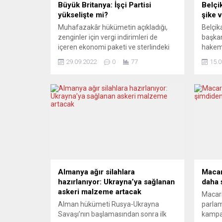
Büyük Britanya: İşçi Partisi
Belçi
yükselişte mi?
şike 
Muhafazakâr hükümetin açıkladığı,
Belçika
zenginler için vergi indirimleri de
başkan
içeren ekonomi paketi ve sterlindeki
hakeml
düşüş, İşçi Partisi’ne desteği artırdı.
dünyas
29.09.2022
0
77
15.0
Anketler İşçi Partisi’nin, Muhafazakâr
kaçakç
Parti’nin yüzde 17 önünde olduğunu
ve şik
gösteriyor. İşçi Partisi lideri Keir
açmaya
Starmer, yıllık parti konferansında
savcıl
zaferden emin olduğunu söyledi.
yolsuzl
Basın ikiye bölünmüş durumda. THE
“Opera
TIMES (İngiltere) STARMER DOĞRU
soruşt
YOLDA...
süreci.
Almanya ağır silahlara
Macar
hazırlanıyor: Ukrayna’ya sağlanan
daha 
askeri malzeme artacak
Macari
Alman hükümeti Rusya-Ukrayna
parla
Savaşı’nın başlamasından sonra ilk
kampan