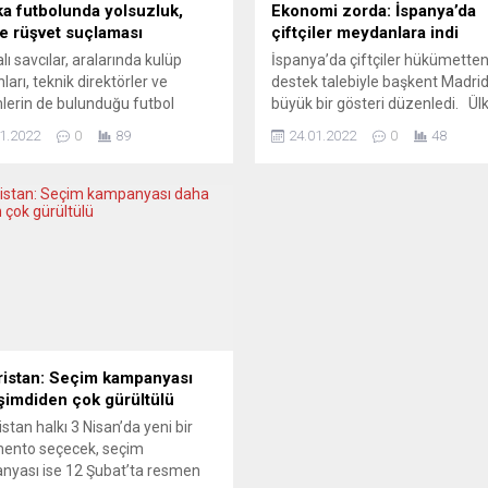
ka futbolunda yolsuzluk,
Ekonomi zorda: İspanya’da
ve rüşvet suçlaması
çiftçiler meydanlara indi
lı savcılar, aralarında kulüp
İspanya’da çiftçiler hükümette
ları, teknik direktörler ve
destek talebiyle başkent Madri
erin de bulunduğu futbol
büyük bir gösteri düzenledi. Ül
ından 57 kişiye yolsuzluk, vergi
2 milyondan fazla tarım ve hayv
1.2022
0
89
24.01.2022
0
48
ılığı, rüşvet, kara para aklama
sektörü çalışanının bağlı oldukla
e gibi çeşitli suçlamalarla dava
kadar derneğin çağrısıyla Madri
 hazırlanıyor. Belçika federal
toplanan çiftçiler, traktörleriyle 
ığı, Belçika futbolundaki
merkezinde turladı. “Yaşayan bir
uk iddialarıyla ilgili 2018’de
çevre için” başlığı altında yapıla
tion Zero” adıyla başlatılan
saat süren gösteri Tarım Bakanl
urmada 57 kişi hakkında yargı
binasının...
..
istan: Seçim kampanyası
şimdiden çok gürültülü
stan halkı 3 Nisan’da yeni bir
mento seçecek, seçim
yası ise 12 Şubat’ta resmen