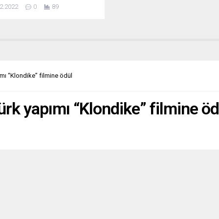
or. Ülkede siyasi güçler ve halk
2.2022
0
89
n kampanya moduna girmiş
a. Yorumcular bu haliyle
attan hoşnut değil. NÉPSZAVA
ristan) İKTİDAR PARTİSİ
LEFET MODUNA GEÇTİ
va’ya göre Fidesz’in şimdiye
seçmenlere sundukları yeterli
mı “Klondike” filmine ödül
“Fidesz’in şizofrenisini fark...
ürk yapımı “Klondike” filmine öd