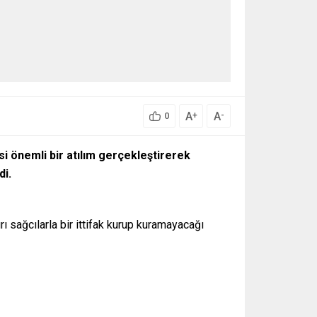
A
A
+
-
0
i önemli bir atılım gerçekleştirerek
di.
rı sağcılarla bir ittifak kurup kuramayacağı