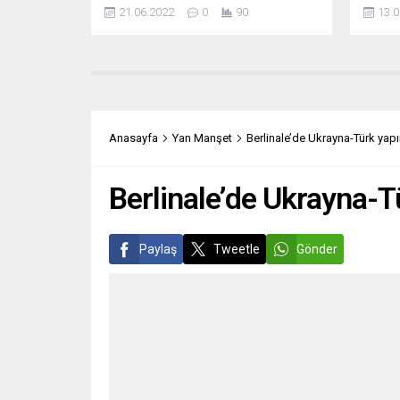
kez Ukrayna’ya verdiği askeri
başlıy
21.06.2022
0
90
13.0
malzeme içinde 500 Stinger füzesi,
çokta
100 bin el bombası ve 10 makineli
durumd
tüfek de bulunuyor. Berlin ağır silahlar
gidiş
göndermeye hazırlanıyor. Alman
(Maca
Hükümet Sözcüsü Steffen
MUHA
Hebestreit, Rusya’nın 24 Şubat
Népsza
2022’de Ukrayna’ya saldırısını dönüm
değin 
Anasayfa
Yan Manşet
Berlinale’de Ukrayna-Türk yapı
noktası olarak nitelendirerek
değil: 
Almanya’nın bundan birkaç gün...
Berlinale’de Ukrayna-T
Paylaş
Tweetle
Gönder