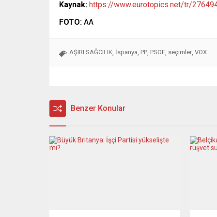
Kaynak:
https://www.eurotopics.net/tr/2764
FOTO:
AA
AŞIRI SAĞCILIK
İspanya
PP
PSOE
seçimler
VOX
,
,
,
,
,
Benzer Konular