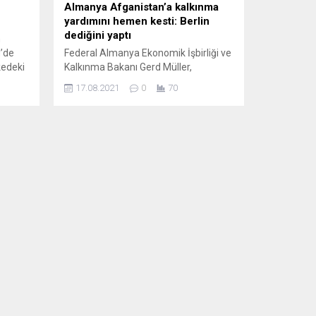
Almanya Afganistan’a kalkınma
yardımını hemen kesti: Berlin
dediğini yaptı
n
d’de
Federal Almanya Ekonomik İşbirliği ve
kedeki
Kalkınma Bakanı Gerd Müller,
ancılık
kalkınma için işbirliği çerçevesinde
17.08.2021
0
70
rı 200
bölgede hizmet veren uzmanların da
d’de
ülke dışına güvenli bir biçimde
şehir
çıkarılması için çalıştıklarını bildirdi.
 kırsal
Federal Almanya, Taliban iktidarına
n ve 6
tepki olarak, daha önce ilan ettiği
ığı
şekilde, bu devlete yapılan kalkınma
yardımını durdurduğunu açıkladı.
Federal Kalkınma Bakanı Gerd Müller,...