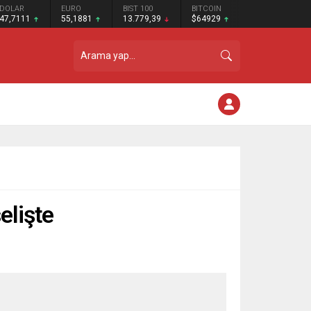
DOLAR
EURO
BIST 100
BITCOIN
47,7111
55,1881
13.779,39
$64929
elişte