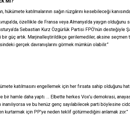
EK Mİ?
, hükümete katılmalarının sağın rüzgârını kesebileceği kanısınd
 Avrupa’da, özellikle de Fransa veya Almanya’da yaygın olduğunu s
Avusturya’da Sebastian Kurz Özgürlük Partisi FPÖ’nün desteğiyle 
bir güç artık. Marjinalleştirildikçe gerilemediler, aksine seçmen 
tesindeki gerçek davranışlarını görmek mümkün olabilir.”
ümete katılmasını engellemek için her fırsata sahip olduğunu hatı
ere bir hamle daha yaptı. … Elbette herkes Vox’u demokrasi, anaya
nanılıyorsa ve bu henüz genç sayılabilecek parti böylesine ciddi
ten kurtarmak için PP’ye neden teklif götürmediğini anlamak zor.”