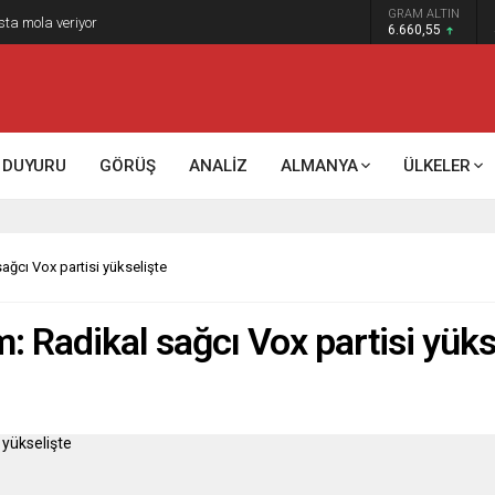
GRAM ALTIN
k kontrol mü, kolonializm mi?
6.660,55
DUYURU
GÖRÜŞ
ANALİZ
ALMANYA
ÜLKELER
ağcı Vox partisi yükselişte
: Radikal sağcı Vox partisi yüks