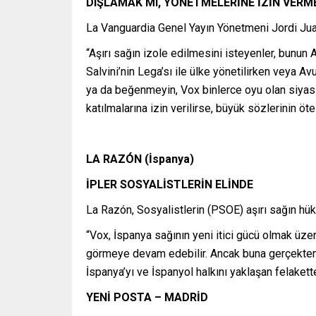
DIŞLAMAK MI, YÖNETMELERİNE İZİN VERM
La Vanguardia Genel Yayın Yönetmeni Jordi Juan
“Aşırı sağın izole edilmesini isteyenler, bunun
Salvini’nin Lega’sı ile ülke yönetilirken veya 
ya da beğenmeyin, Vox binlerce oyu olan siyasi 
katılmalarına izin verilirse, büyük sözlerinin ö
LA RAZÓN (İspanya)
İPLER SOSYALİSTLERİN ELİNDE
La Razón, Sosyalistlerin (PSOE) aşırı sağın hük
“Vox, İspanya sağının yeni itici gücü olmak üz
görmeye devam edebilir. Ancak buna gerçekten i
İspanya’yı ve İspanyol halkını yaklaşan felaket
YENİ POSTA – MADRİD