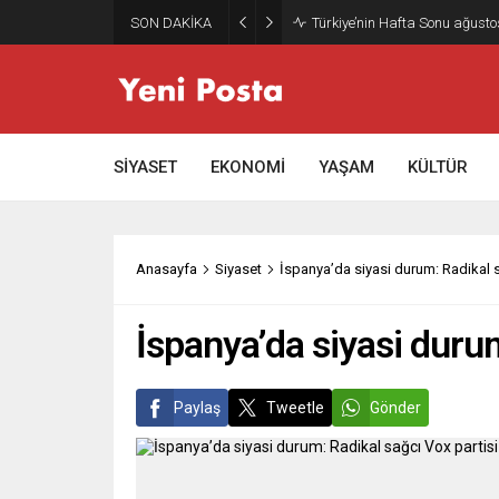
SON DAKİKA
Gazze’nin geleceği: Teknokrati
SİYASET
EKONOMİ
YAŞAM
KÜLTÜR
Anasayfa
Siyaset
İspanya’da siyasi durum: Radikal s
İspanya’da siyasi durum
Paylaş
Tweetle
Gönder