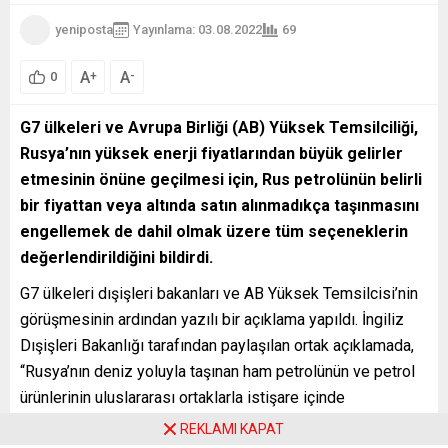
yeniposta
Yayınlama: 03.08.2022
69
A
A
+
-
0
G7 ülkeleri ve Avrupa Birliği (AB) Yüksek Temsilciliği,
Rusya’nın yüksek enerji fiyatlarından büyük gelirler
etmesinin önüne geçilmesi için, Rus petrolünün belirli
bir fiyattan veya altında satın alınmadıkça taşınmasını
engellemek de dahil olmak üzere tüm seçeneklerin
değerlendirildiğini bildirdi.
G7 ülkeleri dışişleri bakanları ve AB Yüksek Temsilcisi’nin
görüşmesinin ardından yazılı bir açıklama yapıldı. İngiliz
Dışişleri Bakanlığı tarafından paylaşılan ortak açıklamada,
“Rusya’nın deniz yoluyla taşınan ham petrolünün ve petrol
ürünlerinin uluslararası ortaklarla istişare içinde
kararlaştırılacak bir fiyattan veya altında satın alınmadığı
REKLAMI KAPAT