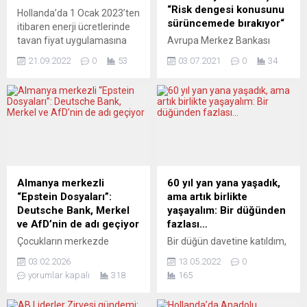
“Risk dengesi konusunu
Hollanda’da 1 Ocak 2023’ten
sürüncemede bırakıyor“
itibaren enerji ücretlerinde
tavan fiyat uygulamasına
Avrupa Merkez Bankası
gidilecek. Hollanda
(ECB) Başkanı Christine
21.09.2022
0
53
03.07.2021
0
34
hükümetinden yapılan yazılı
Lagarde, bugünün ekonomik
açıklamada, ülkede yaşanan
risklerinin aşağı yukarı
enerji krizi nedeniyle bazı
dengeli olduğunu belirterek,
önlemler alındığı açıklandı.
“Delta varyantı, risk dengesi
Açıklamada, 1 Ocak
konusunu sürüncemede
2023’ten itibaren gaz ve
bırakıyor” dedi. Fransa’da
elektrik ücretleri için yıl
gelecek 5 yılın zorluklarının
boyunca geçici bir tavan
konuşulduğu The
fiyat uygulamasına
Rencontres Economiques in
Almanya merkezli
60 yıl yan yana yaşadık,
gidileceği, bunun bir
Aix-en-Provence
“Epstein Dosyaları”:
ama artık birlikte
metreküp gaz için yaklaşık
forumunda soruları
Deutsche Bank, Merkel
yaşayalım: Bir düğünden
1,50...
yanıtlayan Lagarde,
ve AfD’nin de adı geçiyor
fazlası…
ekonomik risklere ve küresel
Çocukların merkezde
Bir düğün davetine katıldım,
vergi anlaşmasına ilişkin
olduğu, ahlaksızlığın,
düğünden daha fazlası
değerlendirmelerde
03.02.2026
13.05.2022
0
acımasızlığın, yürekleri
aslında. Anvers Üniversitesi
bulundu. ECB olarak Covid-
yorumlar kapalı
318
165
yakan bilgi ve görüntülerin
Tıp Fakültesi’nden
19...
yer aldığı Epstein
arkadaşımız Prof. Dr. Sevilay