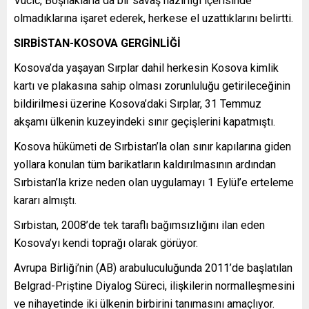
Vucic, Boşnaklarla da bir savaş hazırlığı içerisinde
olmadıklarına işaret ederek, herkese el uzattıklarını belirtti.
SIRBİSTAN-KOSOVA GERGİNLİĞİ
Kosova’da yaşayan Sırplar dahil herkesin Kosova kimlik
kartı ve plakasına sahip olması zorunluluğu getirileceğinin
bildirilmesi üzerine Kosova’daki Sırplar, 31 Temmuz
akşamı ülkenin kuzeyindeki sınır geçişlerini kapatmıştı.
Kosova hükümeti de Sırbistan’la olan sınır kapılarına giden
yollara konulan tüm barikatların kaldırılmasının ardından
Sırbistan’la krize neden olan uygulamayı 1 Eylül’e erteleme
kararı almıştı.
Sırbistan, 2008’de tek taraflı bağımsızlığını ilan eden
Kosova’yı kendi toprağı olarak görüyor.
Avrupa Birliği’nin (AB) arabuluculuğunda 2011’de başlatılan
Belgrad-Priştine Diyalog Süreci, ilişkilerin normalleşmesini
ve nihayetinde iki ülkenin birbirini tanımasını amaçlıyor.