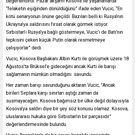
değerlendirdi. Pazar akşamı Kosova ile yaşananlarda
“felaketin eşiğinden dönüldüğünü” ifade eden Vucic, “En
kötü senaryonun önüne geçildi. Bazıları belli ki Rusya’nın
Ukrayna’ya saldırısını fırsat olarak görmek istiyor.
Sırbistan’ı Rusya’ya bağlı göstermeye, Vucic’i de Batı’nın
tepkisini çeken küçük Putin olarak resmetmeye
çalışıyorlar” dedi.
Vucic, Kosova Başbakanı Albin Kurti ile görüşmek üzere 18
Ağustos’ta Brüksel’e gideceğini ancak Kurti ile barışı
sağlamanın mümkün olmadığını savundu.
Her zaman barışı savunduğunu aktaran Vucic, ”Ancak
birileri Sırplara karşı sınırları aştığı zaman da
susmayacağım. Kosova bağımsız bir ülke değil dolayısıyla
Kosova’ya saldırı diye bir şey söz konusu olamaz. Kosova,
uluslararası hukuka göre Sırbistan’ın bir parçasıdır”
değerlendirmesinde bulundu.