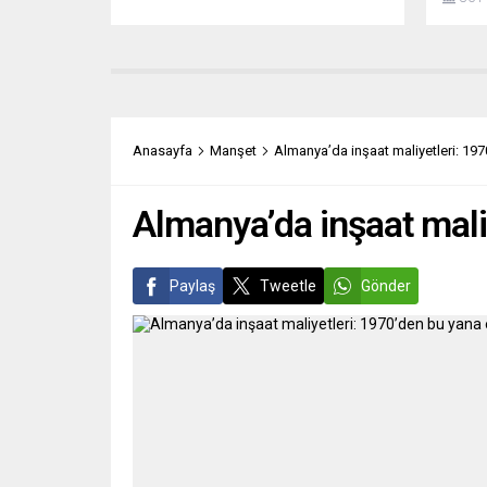
partinin koalisyonu ile hükümeti kuran
2018 yı
Pere Aragones, Katalonya’nın yeni
Başlığ
başkanı olarak güvenoyu aldı.
Defa H
Katalonya’da 135 sandalyeli özerk
çevire
parlamentoda iki gün süren oturumlar
şunlar
sonunda yapılan oylamada Aragones,
halkla
aldığı 74 ”evet” oyu ile Katalonya
alınmal
Anasayfa
Manşet
Almanya’da inşaat maliyetleri: 197
özerk yönetiminin...
Bunun i
Almanya’da inşaat mali
Paylaş
Tweetle
Gönder