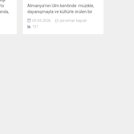
sto
Almanya’nın Ulm kentinde müzikle,
unda,
dayanışmayla ve kültürle örülen bir
sto
hikâye 15. yılına ulaştı. Vuslat Türk
05.04.2026
yorumlar kapalı
Sanat Müziği Korosu, bu anlamlı yılı
131
özel bir jübile konseriyle kutladı. Kentin
orda,
seçkin merkezlerinden Bürgerhaus
ırı güç
Mitte salonunda gerçekleşen konser,
yoğun katılımla ve büyük bir coşkuyla
yrımcı
geçti. Koronun kurucusu ve müzikal
Örgütü,
yönetmeni Ayhan Coşkun, Ulm’de
ak...
kırk...