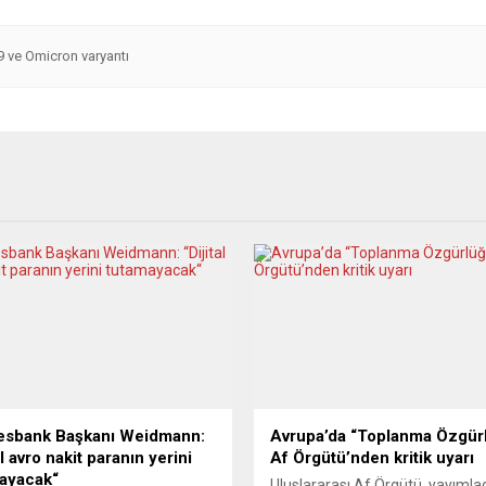
9 ve Omicron varyantı
esbank Başkanı Weidmann:
Avrupa’da “Toplanma Özgür
al avro nakit paranın yerini
Af Örgütü’nden kritik uyarı
ayacak“
Uluslararası Af Örgütü, yayımlad