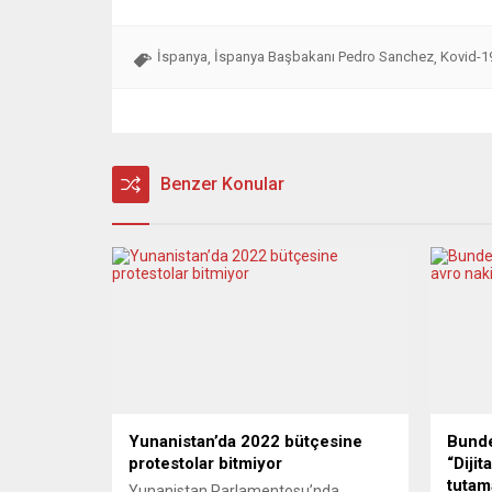
İspanya
İspanya Başbakanı Pedro Sanchez
Kovid-1
,
,
Benzer Konular
Yunanistan’da 2022 bütçesine
Bund
protestolar bitmiyor
“Dijit
tutam
Yunanistan Parlamentosuʼnda