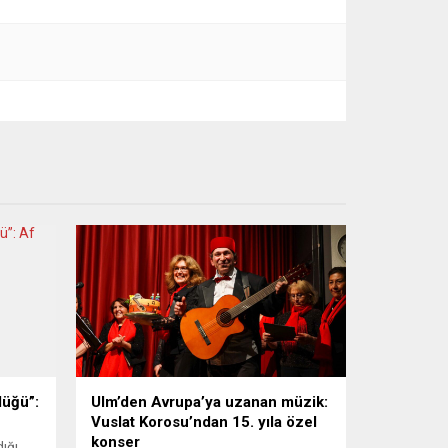
lüğü”:
Ulm’den Avrupa’ya uzanan müzik:
Vuslat Korosu’ndan 15. yıla özel
konser
ığı