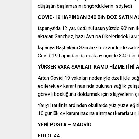
düşüşün başlamasını öngördüklerini söyledi.
COVID-19 HAPINDAN 340 BİN DOZ SATIN 
İspanya’da 12 yaş üstü nüfusun yüzde 90’ının i
aktaran Sanchez, bazı Avrupa ülkelerindeki aşı y
İspanya Başbakanı Sanchez, eczanelerde satılan Co
Covid-19 hapından da ocak ayı içinde 340 bin do
YÜKSEK VAKA SAYILARI KAMU HİZMETİNİ 
Artan Covid-19 vakaları nedeniyle özellikle sağ
edilerek ev karantinasında bulunan sağlık çalış
görevli boşluğunu doldurmak için stajyerlerin ça
Yarıyıl tatilinin ardından okullarda yüz yüze eğ
10 günlük ev karantinasına alınması kararlaştırıl
YENİ POSTA – MADRİD
FOTO:
AA