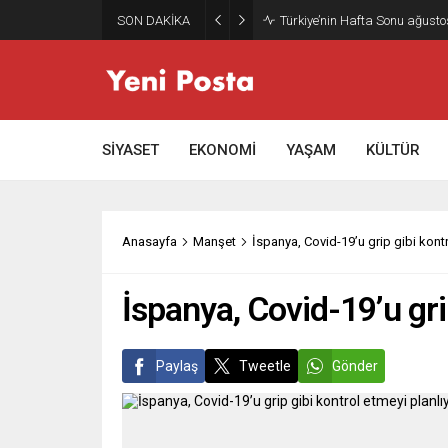
SON DAKİKA
Gazze’nin geleceği: Teknokrati
SİYASET
EKONOMİ
YAŞAM
KÜLTÜR
Anasayfa
Manşet
İspanya, Covid-19’u grip gibi kontr
İspanya, Covid-19’u gri
Paylaş
Tweetle
Gönder