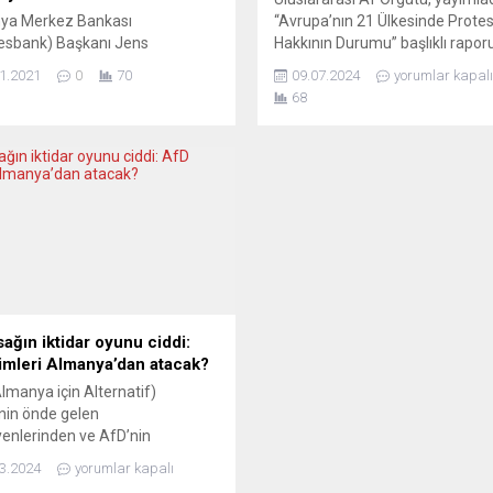
ya Merkez Bankası
“Avrupa’nın 21 Ülkesinde Prote
esbank) Başkanı Jens
Hakkının Durumu” başlıklı rapor
nn, dijital avronun nakit
bu ülkelerde toplanma ve prote
1.2021
0
70
09.07.2024
yorumlar kapalı
n yerini almasının mümkün
özgürlüğüne yönelik sistematik
68
ğı, nakit paranın gelecekte de
engellemeler ve saldırılar
i koruyacağı görüşünü yineledi.
bulunduğunu ortaya koydu. Rap
Weidmann’ın Bundesbank
baskıcı yasalar, gereksiz veya aş
ndan düzenlenen “Nakit Para’nın
kullanımı, keyfi tutuklamalar ve
ği” konulu konferansta yaptığı
kovuşturmalar ile haksız veya a
a, bankanın internet sitesinde
kısıtlamalar detaylandırıldı. Af 
andı. Avrupa Merkez Bankası
protesto hakkının sistematik olar
Yönetim Konseyi Üyesi de olan
nn,...
sağın iktidar oyunu ciddi:
imleri Almanya’dan atacak?
lmanya için Alternatif)
inin önde gelen
yenlerinden ve AfD’nin
ger eyaletindeki Meclis Grubu
3.2024
yorumlar kapalı
ı Björn Höcke’nin görüşleri