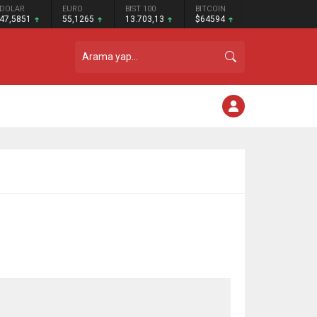
DOLAR
EURO
BIST 100
BITCOIN
47,5851
55,1265
13.703,13
$64594