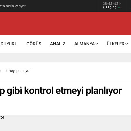
GRAM ALTIN
k kontrol mü, kolonializm mi?
6.552,32
DUYURU
GÖRÜŞ
ANALİZ
ALMANYA
ÜLKELER
ol etmeyi planlıyor
p gibi kontrol etmeyi planlıyor