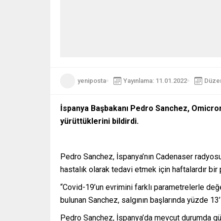
yeniposta
Yayınlama: 11.01.2022
Düzen
İspanya Başbakanı Pedro Sanchez, Omicron var
yürüttüklerini bildirdi.
Pedro Sanchez, İspanya’nın Cadenaser radyosun
hastalık olarak tedavi etmek için haftalardır bi
“Covid-19’un evrimini farklı parametrelerle d
bulunan Sanchez, salgının başlarında yüzde 13’l
Pedro Sanchez, İspanya’da mevcut durumda günl