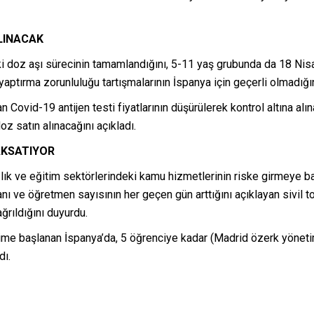
ALINACAK
ki doz aşı sürecinin tamamlandığını, 5-11 yaş grubunda da 18 Nisa
aptırma zorunluluğu tartışmalarının İspanya için geçerli olmadığını
vid-19 antijen testi fiyatlarının düşürülerek kontrol altına alınac
z satın alınacağını açıkladı.
AKSATIYOR
lık ve eğitim sektörlerindeki kamu hizmetlerinin riske girmeye baş
anı ve öğretmen sayısının her geçen gün arttığını açıklayan sivil 
ğrıldığını duyurdu.
itime başlanan İspanya’da, 5 öğrenciye kadar (Madrid özerk yönetim
dı.