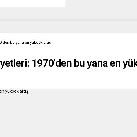
lında bir kitapta yayınlandı.
ını Türkçeye “Bir Nehirde İkinci
içbir Zaman” diye
bileceğimiz bu kitabında, Höcke
ı yazıyor: “Almanya yabancı
rın eğemenliğinden geri
ıdır, onlardan kurtarılmalıdır. (…)
0’den bu yana en yüksek artış
çin geniş...
yetleri: 1970’den bu yana en yük