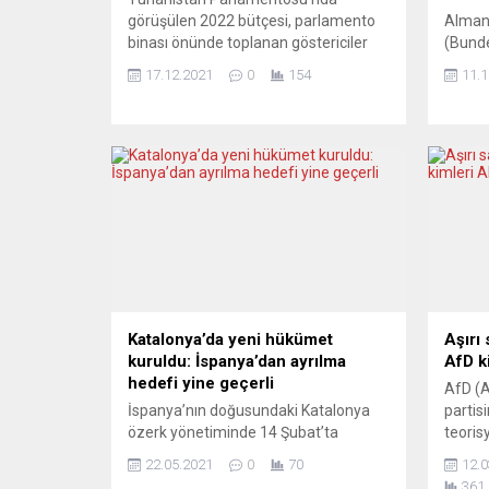
görüşülen 2022 bütçesi, parlamento
Alman
binası önünde toplanan göstericiler
(Bund
tarafından protesto edildi. Yüzlerce
Weidma
17.12.2021
0
154
11.1
kişi parlamento binası önünde bir
paranı
araya gelerek hükümetin ekonomi
olmadı
politikasını eleştiren sloganlar attı.
önemin
Cumartesi parlamentoda oylamaya
Jens 
sunulacak bütçeden sağlık, eğitim ve
tarafı
sosyal devlet hizmetlerine daha çok
Gelece
pay ayrılmasını talep eden göstericiler,
konuşm
maaşların artırılması ve vergilerin...
yayıml
(ECB) 
Weidma
Katalonya’da yeni hükümet
Aşırı 
kuruldu: İspanya’dan ayrılma
AfD k
hedefi yine geçerli
AfD (A
İspanya’nın doğusundaki Katalonya
partis
özerk yönetiminde 14 Şubat’ta
teoris
yapılan erken yerel parlamento
Thürin
22.05.2021
0
70
12.0
seçimlerinin ardından ayrılıkçı iki siyasi
Başkan
361