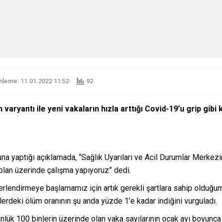
leme: 11.01.2022 11:52
92
yantı ile yeni vakaların hızla arttığı Covid-19’u grip gibi k
a yaptığı açıklamada, “Sağlık Uyarıları ve Acil Durumlar Merkez
r plan üzerinde çalışma yapıyoruz” dedi.
eğerlendirmeye başlamamız için artık gerekli şartlara sahip old
erdeki ölüm oranının şu anda yüzde 1’e kadar indiğini vurguladı.
ük 100 binlerin üzerinde olan vaka sayılarının ocak ayı boyunc