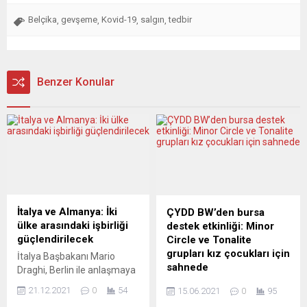
Belçika
gevşeme
Kovid-19
salgın
tedbir
,
,
,
,
Benzer Konular
İtalya ve Almanya: İki
ÇYDD BW’den bursa
ülke arasındaki işbirliği
destek etkinliği: Minor
güçlendirilecek
Circle ve Tonalite
grupları kız çocukları için
İtalya Başbakanı Mario
sahnede
Draghi, Berlin ile anlaşmaya
varmak üzere alanlar
Çağdaş Yaşamı Destekleme
21.12.2021
0
54
15.06.2021
0
95
belirlemeye başladıklarını
Derneği (ÇYDD) Baden-