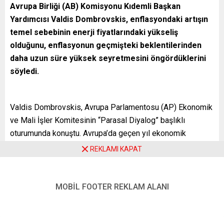
Avrupa Birliği (AB) Komisyonu Kıdemli Başkan
Yardımcısı Valdis Dombrovskis, enflasyondaki artışın
temel sebebinin enerji fiyatlarındaki yükseliş
olduğunu, enflasyonun geçmişteki beklentilerinden
daha uzun süre yüksek seyretmesini öngördüklerini
söyledi.
Valdis Dombrovskis, Avrupa Parlamentosu (AP) Ekonomik
ve Mali İşler Komitesinin “Parasal Diyalog” başlıklı
oturumunda konuştu. Avrupa’da geçen yıl ekonomik
toparlanmasının güçlü biçimde gerçekleştiğini ifade eden
REKLAMI KAPAT
Dombrovskis, AB Gayrisafi Yurt içi Hasılası’nın (GSYH)
Covid-19 krizi öncesindeki seviyelere geri döndüğünü
anlattı.
MOBİL FOOTER REKLAM ALANI
Dombrovskis, salgının durumunun son haftalarda hızla
kötüleştiğine işaret ederek, bunun yılın ilk çeyreğindeki