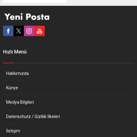
Sportif Direktörü Marc
Overmars, görevinden
ayrıldı. Ajax Kulübünden
yapılan açıklamada,
Overmars’ın, takımın genel
müdürü Edwin van der Sar
ve denetleme kuruluyla
yaptığı görüşmeler sonucu
Hızlı Menü
görevinden ayrılma kararı
aldığı belirtildi. Overmars’ın
ayrılma kararının temelinde,
uzun bir süre boyunca
Hakkımızda
kulüpteki kadın çalışanlara...
Künye
Medya Bilgileri
Datenschutz / Gizlilik İlkeleri
İletişim