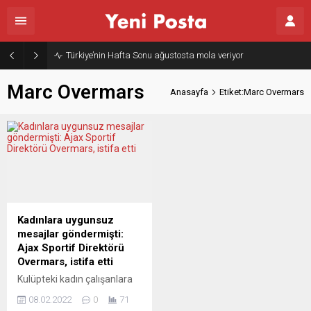
Türkiye’nin Hafta Sonu ağustosta mola veriyor
Marc Overmars
Anasayfa
Etiket:Marc Overmars
Kadınlara uygunsuz
mesajlar göndermişti:
Ajax Sportif Direktörü
Overmars, istifa etti
Kulüpteki kadın çalışanlara
uygunsuz mesajlar
08.02.2022
0
71
gönderdiği ortaya çıkan Ajax