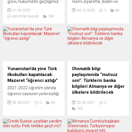
grevi, hükümetin geçtiğimiz
resmi ziyarette, Biden ve
hafta bir acil durum
Macron birlik duruşu
07.06.2023
04.12.2022
0
86
kararnamesiyle maaşları
sergiledi ve Ukrayna’ya
yorumlar kapalı
164
derhal artırmasına ve
müşterek destek vaadinde
önümüzdeki birkaç yıl içinde
bulundu. Buluşmanın
daha da yükselteceğini ilan
hemen öncesinde ise
etmesine rağmen devam
Macron, yerli çevre dostu
ediyor. Halen pek çok grevci,
teknoloji üreticilerine yönelik
taleplerinin karşılanmadığını
planlanan ABD
düşünüyor ve hükümetin
sübvansiyonları için “hayli
vaatlerine inanmıyor. Ülke
agresif” ifadesini
basını grevcilerden yana
kullanmıştı. Yorumcular,
Yunanistan’da yine Türk
Otomatik bilgi
gözüküyor.REPUBLİCA.RO
Avrupa’nın elinin pek güçlü
ilkokulları kapatılacak:
paylaşımında “mutsuz
(Romanya)Iohannis tam bir
olmayacağı yeni bir ticaret
Mazeret “öğrenci azlığı”
son”: Türklerin banka
hayal kırıklığıYazar Radu
anlaşmazlığı çıkmasından
bilgileri Almanya ve diğer
2021-2022 öğretim yılında
Vancu, verilen...
endişe ediyor. DNEVNİK
ülkelere bildirilecek
öğrenci sayısının yetersizliği
(SIovenya) YİNE DE...
gerekçesiyle Batı Trakya
Resmi Gazete’de
03.08.2021
0
94
03.06.2021
0
Türk toplumuna ait 12 Türk
yayımlanan Cumhurbaşkanı
165
ilkokulu daha kapatılacak.
Kararı ile Finansal Hesap
Yunanistan Eğitim, Yaşam
Bilgilerinin Otomatik
Boyu Öğrenim ve Din İşleri
Değişimine ilişkin
Bakanlığı’nın açıklamasına
anlaşmanın yürürlüğe