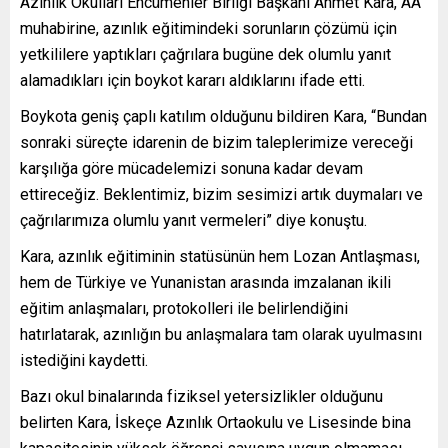
Azınlık Okulları Encümenler Birliği Başkanı Ahmet Kara, AA
muhabirine, azınlık eğitimindeki sorunların çözümü için
yetkililere yaptıkları çağrılara bugüne dek olumlu yanıt
alamadıkları için boykot kararı aldıklarını ifade etti.
Boykota geniş çaplı katılım olduğunu bildiren Kara, “Bundan
sonraki süreçte idarenin de bizim taleplerimize vereceği
karşılığa göre mücadelemizi sonuna kadar devam
ettireceğiz. Beklentimiz, bizim sesimizi artık duymaları ve
çağrılarımıza olumlu yanıt vermeleri” diye konuştu.
Kara, azınlık eğitiminin statüsünün hem Lozan Antlaşması,
hem de Türkiye ve Yunanistan arasında imzalanan ikili
eğitim anlaşmaları, protokolleri ile belirlendiğini
hatırlatarak, azınlığın bu anlaşmalara tam olarak uyulmasını
istediğini kaydetti.
Bazı okul binalarında fiziksel yetersizlikler olduğunu
belirten Kara, İskeçe Azınlık Ortaokulu ve Lisesinde bina