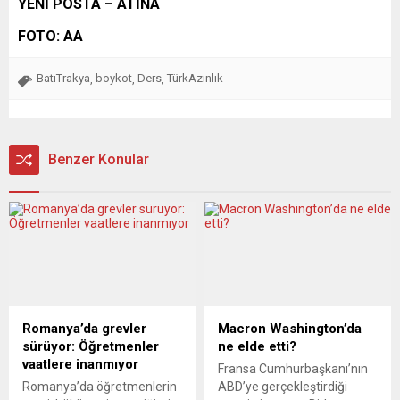
YENİ POSTA – ATİNA
FOTO: AA
BatıTrakya
boykot
Ders
TürkAzınlık
,
,
,
Benzer Konular
Romanya’da grevler
Macron Washington’da
sürüyor: Öğretmenler
ne elde etti?
vaatlere inanmıyor
Fransa Cumhurbaşkanı’nın
Romanya’da öğretmenlerin
ABD’ye gerçekleştirdiği