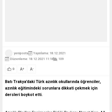
yeniposta
Yayınlama: 18.12.2021
Düzenleme: 18.12.2021 11:18
109
A
A
+
-
0
Batı Trakya’daki Türk azınlık okullarında öğrenciler,
azınlık eğitimindeki sorunlara dikkati çekmek için
dersleri boykot etti.