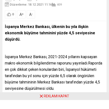
Düzenleme: 18.12.2021 11:16
409
A
A
+
-
0
İspanya Merkez Bankası, ülkenin bu yıla ilişkin
ekonomik büyüme tahminini yüzde 4,5 seviyesine
düşürdü.
İspanya Merkez Bankası, 2021-2024 yıllarını kapsayan
makro ekonomik bilgilendirme raporunu yayınladı.Raporda
en çok dikkat çeken konulardan biri, İspanyol hükümeti
tarafından bu yıl sonu için yüzde 6,5 olarak öngörülen
büyüme tahmininin Merkez Bankası tarafından yüzde 4,5
seviyesine düşürülmesi oldu.
REKLAMI KAPAT
Gelecek yıllara ilişkin büyüme tahminleri ise 2022’de
yüzde 5,4, 2023’de yüzde 3,9 olarak verildi.