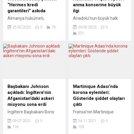
“Hermes kredi
anma konserine büyük
garantileri” askıda
ilgi
Almanya hükümeti,
Anadolu’nun büyük halk
Ukrayna’ya askeri
ozanlarından Âşık
25.02.2022
0
76
29.03.2022
0
müdahalede bulunan
Veysel Şatıroğlu, geride
221
Rusya’ya ihracat yapan
bıraktığı unutulmaz eserleri
Alman şirketlere verilen
ve yürek burkan hayat
Hermes kredi garantilerini
hikâyesi ile Almanya’da
askıya aldı Alman ekonomi
anıldı. Konsere seyirci adeta
gazetesi Handelsblatt’ın
akın etti, yer yer izdihamı
Almanya Ekonomi ve İklimi
andıran sahneler yaşandı.
Koruma Bakanlığına
“Dostlar Beni Hatırlasın“ adlı
dayandırdığı haberine göre,
anma konseri, Stuttgart
Almanya, Rusya’ya ihracat
kentinin önde gelen kültür
Başbakanı Johnson
Martinique Adası’nda
yapan Alman şirketlerine
ve kongre sarayı
açıkladı: İngiltere’nin
korona eylemleri:
sağlanan Hermes kredi
Liedehalle’deki Mozart
Afganistan’daki askeri
Gösteride şiddet olayları
garantilerini askıya aldı.
Salonu’nda büyük tezahürat
misyonu sona erdi
çıktı
Haberde bakanlık
ve alkışlar eşliğinde...
İngiltere Başbakanı Boris
Fransa’nın Martinique
sözcüsünün, “Rusya için
Johnson, Afganistan’daki
Adası’nda yeni tip
Hermes garantilerinin...
09.07.2021
0
24.11.2021
0
İngiliz askeri birliklerinin
koronavirüs (Covid-19)
116
105
büyük çoğunluğunun
salgınıyla mücadele