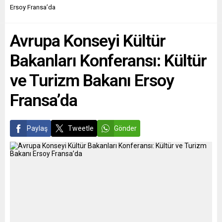
Valiliğinin camiyi kapatarak
ne gibi sonuçlar
Ersoy Fransa’da
“ibadet özgürlüğünü ihlal
doğuracağını irdeliyor. THE
etmediği” savunuldu. Cami
CONVERSATION
Avrupa Konseyi Kültür
yetkilileri, 12 Kasım’da
(Avustralya) KİEV’İN...
caminin yeniden açılması
Bakanları Konferansı: Kültür
için Danıştay’a
başvurmuştu. Sarthe...
ve Turizm Bakanı Ersoy
Fransa’da
Paylaş
Tweetle
Gönder