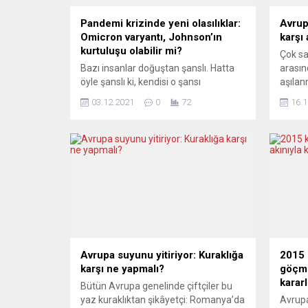
Pandemi krizinde yeni olasılıklar:
Avrup
Omicron varyantı, Johnson’ın
karşı
kurtuluşu olabilir mi?
Çok sa
Bazı insanlar doğuştan şanslı. Hatta
arasın
öyle şanslı ki, kendisi o şansı
aşılan
mahvetmek için ne yaparsa yapsın,
kuyruk
03.12.2021
0
72
16.1
mutlaka “dört ayak üstüne” düşüyor.
Birçok
Birleşik Krallık Başbakanı Boris
gününd
Johnson da o insanlardan biri. İstifası
arasın
istenirken, kendi partisinin
aşılan
milletvekillerinin bile protestolarına
birlik
maruz kalırken, hükümette skandal
Macari
üstüne skandal patlak verirken, bir de
yapıla
üstüne enflasyon...
tatilin
Avrupa suyunu yitiriyor: Kuraklığa
2015 
karşı ne yapmalı?
göçme
kararl
Bütün Avrupa genelinde çiftçiler bu
yaz kuraklıktan şikâyetçi: Romanya’da
Avrupa