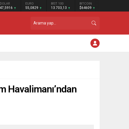
DOLAR
EURO
BIST 100
BITCOIN
47,5916
55,0829
13.703,13
$64609
m Havalimanı’ndan