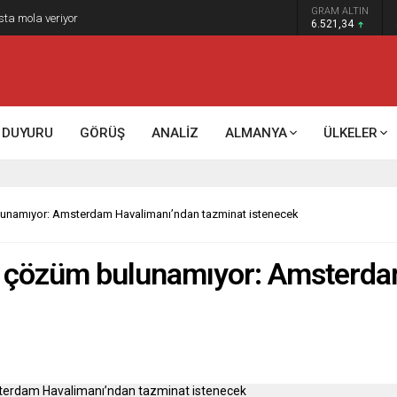
GRAM ALTIN
sta mola veriyor
6.521,34
DUYURU
GÖRÜŞ
ANALİZ
ALMANYA
ÜLKELER
unamıyor: Amsterdam Havalimanı’ndan tazminat istenecek
a çözüm bulunamıyor: Amsterda