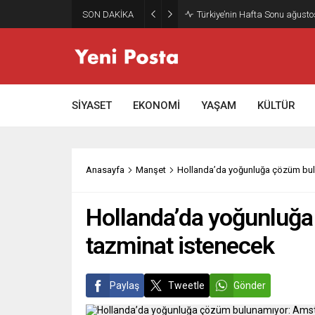
SON DAKİKA
Türkiye’nin Hafta Sonu ağusto
SİYASET
EKONOMİ
YAŞAM
KÜLTÜR
Anasayfa
Manşet
Hollanda’da yoğunluğa çözüm bul
Hollanda’da yoğunluğ
tazminat istenecek
Paylaş
Tweetle
Gönder