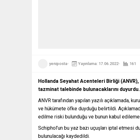
yeniposta
Yayınlama: 17.06.2022
161
Hollanda Seyahat Acenteleri Birliği (ANVR),
tazminat talebinde bulunacaklarını duyurdu.
ANVR tarafından yapılan yazılı açıklamada, kur
ve hükümete öfke duyduğu belirtildi. Açıklamada
edilme riski bulunduğu ve bunun kabul edilemez
Schiphol’un bu yaz bazı uçuşları iptal etmesi d
bulunulacağı kaydedildi.