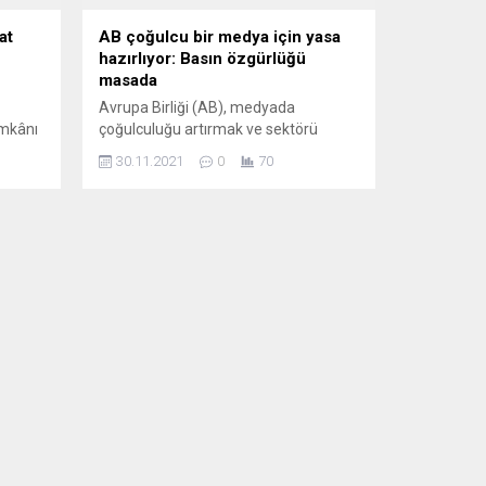
at
AB çoğulcu bir medya için yasa
hazırlıyor: Basın özgürlüğü
masada
Avrupa Birliği (AB), medyada
imkânı
çoğulculuğu artırmak ve sektörü
kuvvetlendirmek için yeni kurallar
30.11.2021
0
70
 İslam
üzerinde çalışıyor. AB Komisyonu İç
en
Pazardan Sorumlu Üyesi Thierry
Breton, Brüksel’de düzenlenen
Avrupa Haber Medya Forumu’nda
konuştu. AB Komisyonunun medya
iyanet
sektörünün bütünlüğünü ve
Genel
bağımsızlığını sağlamak için gelecek
yıl “Medya Özgürlük Yasası” teklifini
sunacağını belirten Breton, “Medya’da
çoğulculuğu...