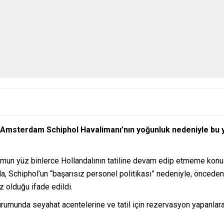
 Amsterdam Schiphol Havalimanı’nın yoğunluk nedeniyle bu ya
umun yüz binlerce Hollandalının tatiline devam edip etmeme konusu
, Schiphol’un “başarısız personel politikası” nedeniyle, önceden y
 olduğu ifade edildi.
urumunda seyahat acentelerine ve tatil için rezervasyon yapanlara