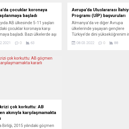
a’da çocuklar koronaya
Avrupa’da Uluslararası İlahiy
 aşılanmaya başladı
Programı (UİP) başvuruları
yıda AB ülkesinde 5-11 yaşları
Almanya’da ve diğer Avrupa
daki çocuklar koronaya karşı
ülkelerinde yaşayan gençlere
maya başladı. Bazı ülkelerde aşı
Türkiye’de dini yükseköğrenim 
larının oluştuğu görüldü.
sunmak amacıyla Diyanet İşleri
2.2021
0
63
08.03.2022
0
88
 AB ülkesindesinde çarşamba
Başkanlığı ve Diyanet İşleri Türk
en itibaren 5 ile 11 yaş
Birliği (DİTİB) işbirliğiyle yürütül
daki çocuklar koronaya karşı
Uluslararası İlahiyat Programı
maya başladı. Almanya ile
başvuruları başladı. UİP
te İspanya, Yunanistan ve
başvurularının başlamış olması
stan’da çocuklara aşı
sebebiyle bir açıklama yapan D
bilecek. Hollanda’da ise Noel
İşleri Türk İslam Birliği (DİTİB) 
de çocuklar...
Başkanı Kazım Türkmen,
Almanya’da...
krizi çok korkuttu: AB
n akınıyla karşılaşmamakta
ı
 Birliği, 2015 yılındaki göçmen