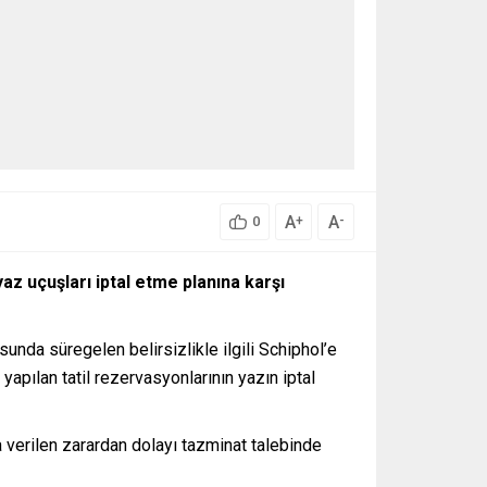
A
A
+
-
0
z uçuşları iptal etme planına karşı
nda süregelen belirsizlikle ilgili Schiphol’e
apılan tatil rezervasyonlarının yazın iptal
 verilen zarardan dolayı tazminat talebinde