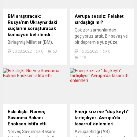
hazırladığı siteyi paylaştı.
kanalize etmeyi
Josep Borrell, Twitter’dan
başarabilirse, merkez sağa
yaptığı paylaşımda, “Rus
ivme kazandırabilir.
BM araştıracak:
Avrupa sessiz: Felaket
devletinin kontrolündeki
Almanya’da merkez sağ
Rusya’nın Ukrayna’daki
sırdaşlığı mı?
medyanın Donbas’taki
Hıristiyan Demokratlar
suçlarını soruşturacak
Çok zor zamanlardan
nüfusa karşı
(CDU) yeni liderini seçti.
komisyon belirlendi
geçiyoruz artık. Bir savaş ve
gerçekleştirildiğini iddia
Sanal parti
Birleşmiş Milletler (BM),
bir depremle yüz yüze
ettiği şiddet eylemlerini
kongresinde delege
Rusya’nın Ukrayna’da
kaldık… Acaba bunlar her
üretmeye devam ettiğini”
oylarının neredeyse yüzde
30.03.2022
0
63
15.02.2023
0
işlediği iddia edilen suçları
şeyi değiştirir mi? Her şeyi
belirterek...
95’ini alan Friedrich
119
soruşturacak uluslararası
değil, ama birçok şeyi
Merz Alman...
bağımsız soruşturma
değiştirecek bir güç birikimi
komisyonunun 3 üyesini
ve patlamasıyla karşı
belirledi. BM İnsan Hakları
karşıya olduğumuz açık.
Konseyinin Dönem Başkanı
Savaşın ve depremin birçok
Arjantin’in Büyükelçisi
şeyi etkilediğine tanık
Federico Villegas, Avrupa
oluyoruz. Savaş ve ABD’nin
İnsan Hakları Mahkemesi
Ukrayna üzerinden
eski yargıcı ve Ruanda için
yüklendiği Avrupa’da,...
Eski ilişki: Norveç
Enerji krizi ve “duş keyfi”
kurulan uluslararası ceza
Savunma Bakanı
tartışılıyor: Avrupa’da
mahkemesinin başkanlığı
Enoksen istifa etti
tasarruf önlemleri
görevlerinde bulunan
Norveç Savunma Bakanı
Avrupa Birliği (AB)
Norveçli hukukçu Erik