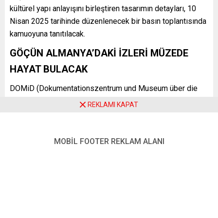
kültürel yapı anlayışını birleştiren tasarımın detayları, 10
Nisan 2025 tarihinde düzenlenecek bir basın toplantısında
kamuoyuna tanıtılacak.
GÖÇÜN ALMANYA’DAKİ İZLERİ MÜZEDE
HAYAT BULACAK
DOMiD (Dokumentationszentrum und Museum über die
Migration in Deutschland) tarafından yürütülen proje, göçün
REKLAMI KAPAT
Almanya üzerindeki etkilerini görselleştiren bir sergi ile
ziyaretçilere sunulacak. Müze, toplumdaki göç
dinamiklerini tarihsel bir perspektifle ele alarak, kimlik,
MOBİL FOOTER REKLAM ALANI
aidiyet ve toplumsal katılım gibi konuları işlemeyi
amaçlıyor.
MIMARI VE İÇ TASARIM KONSEPT
İ
Yapının tasarımı, eski ve yeniyi harmanlayan bir yaklaşımla
şekillendirildi. Sanayi mirasını koruyarak modern sergi