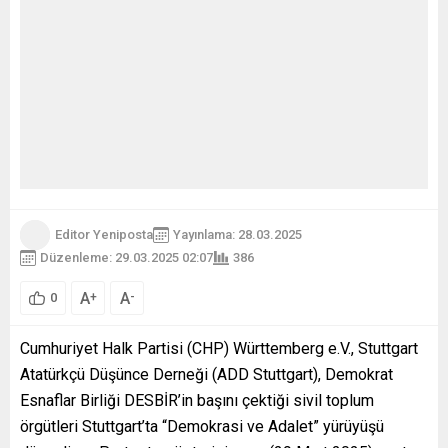
Editor Yeniposta
Yayınlama: 28.03.2025
Düzenleme: 29.03.2025 02:07
386
A
A
+
-
0
Cumhuriyet Halk Partisi (CHP) Württemberg e.V., Stuttgart
Atatürkçü Düşünce Derneği (ADD Stuttgart), Demokrat
Esnaflar Birliği DESBİR’in başını çektiği sivil toplum
örgütleri Stuttgart’ta “Demokrasi ve Adalet” yürüyüşü