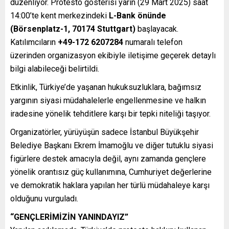
düzenliyor. Protesto gösterisi yarın (29 Mart 2025) saat
14:00’te kent merkezindeki
L-Bank önünde
(Börsenplatz-1, 70174 Stuttgart)
başlayacak.
Katılımcıların
+49-172 6207284
numaralı telefon
üzerinden organizasyon ekibiyle iletişime geçerek detaylı
bilgi alabileceği belirtildi.
Etkinlik, Türkiye’de yaşanan hukuksuzluklara, bağımsız
yargının siyasi müdahalelerle engellenmesine ve halkın
iradesine yönelik tehditlere karşı bir tepki niteliği taşıyor.
Organizatörler, yürüyüşün sadece İstanbul Büyükşehir
Belediye Başkanı Ekrem İmamoğlu ve diğer tutuklu siyasi
figürlere destek amacıyla değil, aynı zamanda gençlere
yönelik orantısız güç kullanımına, Cumhuriyet değerlerine
ve demokratik haklara yapılan her türlü müdahaleye karşı
olduğunu vurguladı.
“GENÇLERİMİZİN YANINDAYIZ”