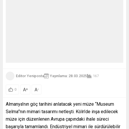
Editor Yeniposta
Yayınlama: 28.03.2025
167
A
A
+
-
0
Almanya’nın göç tarihini anlatacak yeni müze “Museum
Selma”nın mimari tasarımı netleşti. Köln’de inşa edilecek
müze için düzenlenen Avrupa çapındaki ihale süreci
başarıyla tamamlandı. Endüstriyel mimari ile sürdürülebilir