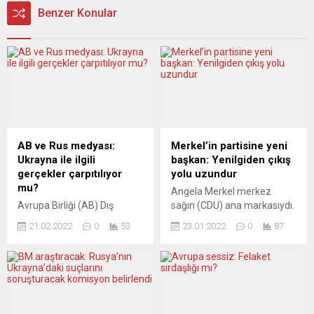
Benzer Konular
AB ve Rus medyası:
Merkel’in partisine yeni
Ukrayna ile ilgili
başkan: Yenilgiden çıkış
gerçekler çarpıtılıyor
yolu uzundur
mu?
Angela Merkel merkez
Avrupa Birliği (AB) Dış
sağın (CDU) ana markasıydı.
İlişkiler ve Güvenlik Politikası
Fakat CDU içinde kanatlar
21.02.2022
0
53
23.01.2022
0
87
Yüksek Temsilcisi Josep
çarpışıyordu. Popüler bir
Borrell, Rusya’nın devlet
şansölyeyle bunların
kontrolündeki medyasının
kapatılabileceği dönem
Ukrayna ile ilgili gerçekleri
sona erdi. Yeni
çarpıttığını belirterek AB’nin
başkan Merz, ancak bu
dezenformasyonla ilgili
farklı kanatları birleştirip