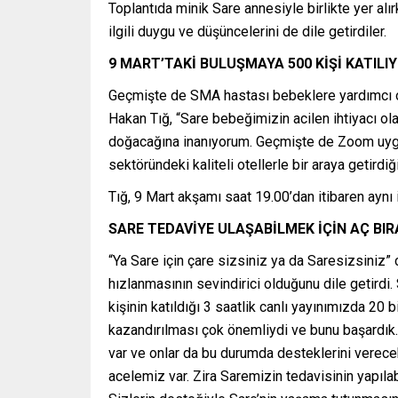
Toplantıda minik Sare annesiyle birlikte yer alır
ilgili duygu ve düşüncelerini de dile getirdiler.
9 MART’TAKİ BULUŞMAYA 500 KİŞİ KATILI
Geçmişte de SMA hastası bebeklere yardımcı old
Hakan Tığ, “Sare bebeğimizin acilen ihtiyacı ola
doğacağına inanıyorum. Geçmişte de Zoom uygul
sektöründeki kaliteli otellerle bir araya getird
Tığ, 9 Mart akşamı saat 19.00’dan itibaren aynı iç
SARE TEDAVİYE ULAŞABİLMEK İÇİN AÇ B
“Ya Sare için çare sizsiniz ya da Saresizsini
hızlanmasının sevindirici olduğunu dile getirdi.
kişinin katıldığı 3 saatlik canlı yayınımızda 2
kazandırılması çok önemliydi ve bunu başardık.
var ve onlar da bu durumda desteklerini verece
acelemiz var. Zira Saremizin tedavisinin yapılab