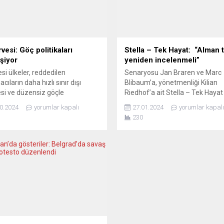
vesi: Göç politikaları
Stella – Tek Hayat: “Alman t
eşiyor
yeniden incelenmeli”
si ülkeler, reddedilen
Senaryosu Jan Braren ve Marc
cıların daha hızlı sınır dışı
Blibaum’a, yönetmenliği Kilian
si ve düzensiz göçle
Riedhof’a ait Stella – Tek Hayat 
elede yeni yöntemlerin
Almanya’da kısa bir süre önce 
0.2024
yorumlar kapalı
27.01.2024
yorumlar kapalı
ndirilmesi kararı aldı. İtalya’nın
girdi. Film, suç devletinin acıma
230
tluk’taki iltica merkezleri gibi
sistemiyle karşı karşıya kalan,
malar Brüksel’de tartışılıyor.
başkalarına ve dolayısıyla kendi
basını bu politikaların etkilerini
ihanet etmekten başka çıkış yol
endiriyor. 2024 Göç
bulamayan genç bir kadının ger
kasında Dönüm Noktası Olabilir
olaylardan esinlenen yürek parç
’ya göre, göç politikasındaki
öyküsünü anlatıyor. ...
m artık sadece radikal sağın
 merkezdeki...