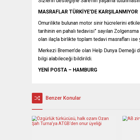
Sizlerin desteğiyle Sare’nin yaşama tutunmasını 
MASRAFLAR TÜRKİYE’DE KARŞILANMIYOR
Omurilikte bulunan motor sinir hücrelerini etki
tarihinin en pahalı tedavisi” sayılan Zolgensma 
olan ilaçla birlikte toplam tedavi masrafları ise
Merkezi Bremen’de olan Help Dunya Derneği de
bilgi alabileceği bildirildi.
YENİ POSTA – HAMBURG
Benzer Konular