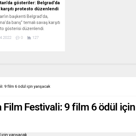
tan’da gösteriler: Belgrad’da
 karşıtı protesto düzenlendi
tan’ın başkenti Belgrad’da,
na’da barış” temalı savaş karşıtı
to gösterisi düzenlendi.
, Ukraynalılar, Belaruslular ve
4.2022
0
127
 savaşa karşı birlikte” isimli
 düzenlediği gösteride
rın, Rusya’nın kuklası olmaması,
na’daki savaşa NATO ve ABD’nin
ışmaması gerektiği belirtildi.
ad Cumhuriyet Meydanı’nda
enen gösteride eylemciler,
alı çocukların tecavüze
i: 9 film 6 ödül için yarışacak
ğını ve kaybolduğunu, Rusya...
Film Festivali: 9 film 6 ödül içi