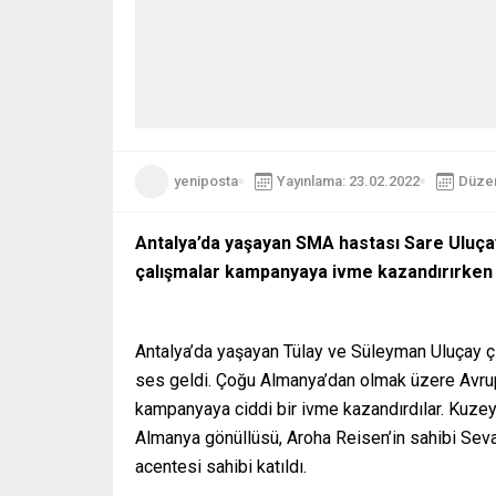
yeniposta
Yayınlama: 23.02.2022
Düzen
Antalya’da yaşayan SMA hastası Sare Uluçay
çalışmalar kampanyaya ivme kazandırırken 
Antalya’da yaşayan Tülay ve Süleyman Uluçay çi
ses geldi. Çoğu Almanya’dan olmak üzere Avrupa’
kampanyaya ciddi bir ivme kazandırdılar. Kuze
Almanya gönüllüsü, Aroha Reisen’in sahibi Se
acentesi sahibi katıldı.