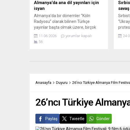
Almanya’da ana dil yayınları için
Sırbis
isyan
savaş
Almanya’da bir dönemler “Köln
Sırbis
Radyosu” olarak bilinen Türkçe
“Ukray
yayınlar başta olmak üzere, birçok
protes
göçmen topluma yönelik ana dilde
“Ruslar
11.06.2026
yorumlar kapalı
24.0
yayınların sonlandırılmasına yönelik
Sırplar
56
planlara karşı büyük tepki var.
grubun
Almanya’daki Türkiye kökenli
Sırpla
toplumun hafızasına “Köln Radyosu”
Ukray
olarak yerleşmiş olan Türkçe radyo
de kar
yayınlarını da çatısı altına alan COSMO
Belgr
programının sonlandırılması
düzenl
hazırlıklarına karşı tepkiler büyüyor....
Ukrayn
Anasayfa
Duyuru
26’ncı Türkiye Almanya Film Festival
uğradı
26’ncı Türkiye Almanya 
Paylaş
Tweetle
Gönder