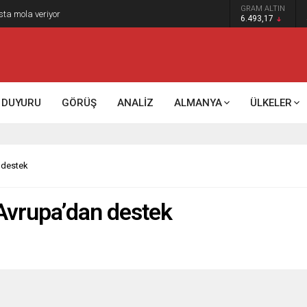
GRAM ALTIN
k kontrol mü, kolonializm mi?
6.493,17
DUYURU
GÖRÜŞ
ANALİZ
ALMANYA
ÜLKELER
 destek
Avrupa’dan destek