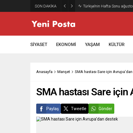
SON DAKİKA
Gazze’nin geleceği: Teknokrati
SİYASET
EKONOMİ
YAŞAM
KÜLTÜR
Anasayfa
Manşet
SMA hastası Sare için Avrupa’dan
SMA hastası Sare için 
Paylaş
Tweetle
Gönder