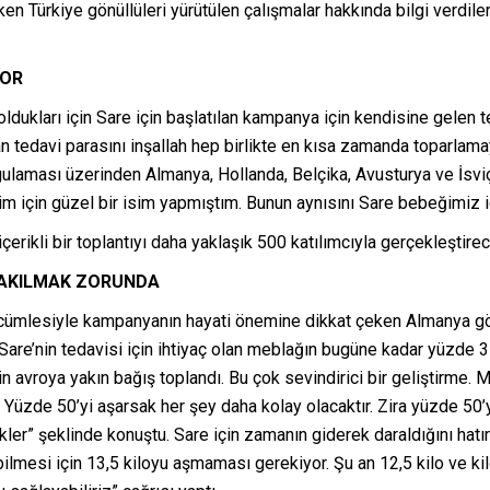
ken Türkiye gönüllüleri yürütülen çalışmalar hakkında bilgi verdiler.
YOR
ukları için Sare için başlatılan kampanya için kendisine gelen t
n tedavi parasını inşallah hep birlikte en kısa zamanda toparlamay
aması üzerinden Almanya, Hollanda, Belçika, Avusturya ve İsviçr
iğim için güzel bir isim yapmıştım. Bunun aynısını Sare bebeğimiz i
erikli bir toplantıyı daha yaklaşık 500 katılımcıyla gerçekleştirece
IRAKILMAK ZORUNDA
z” cümlesiyle kampanyanın hayati önemine dikkat çeken Almanya 
 Sare’nin tedavisi için ihtiyaç olan meblağın bugüne kadar yüzde 35
0 bin avroya yakın bağış toplandı. Bu çok sevindirici bir geliştir
 Yüzde 50’yi aşarsak her şey daha kolay olacaktır. Zira yüzde 5
kler” şeklinde konuştu. Sare için zamanın giderek daraldığını hat
ilmesi için 13,5 kiloyu aşmaması gerekiyor. Şu an 12,5 kilo ve kil