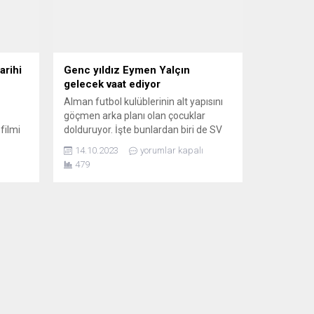
arihi
Genc yıldız Eymen Yalçın
gelecek vaat ediyor
Alman futbol kulüblerinin alt yapısını
göçmen arka planı olan çocuklar
filmi
dolduruyor. İşte bunlardan biri de SV
vizyona
Salamander Kornwestheim
14.10.2023
yorumlar kapalı
sız
kulübünün alt yapısı olan U13 takımı
479
oyuncularından Eymen Yalçın. Genç
sine
Eymen her iki ayağını da mükemmel
u
kullanabiliyor, attığı frikiklerle ve
çek
yaptığı asislerle izleyenlerin büyük
alayıcı
beğenisini ve takdirini kazanıyor. Genc
yıldız Eymen, 42...