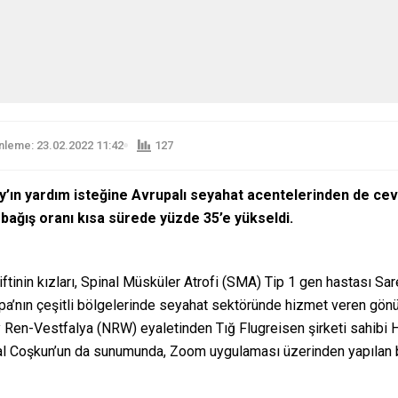
leme: 23.02.2022 11:42
127
’ın yardım isteğine Avrupalı seyahat acentelerinden de cev
bağış oranı kısa sürede yüzde 35’e yükseldi.
ftinin kızları, Spinal Müsküler Atrofi (SMA) Tip 1 gen hastası S
nın çeşitli bölgelerinde seyahat sektöründe hizmet veren gönüllüle
y Ren-Vestfalya (NRW) eyaletinden Tığ Flugreisen şirketi sahibi
val Coşkun’un da sunumunda, Zoom uygulaması üzerinden yapılan 