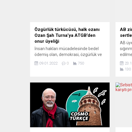
Özgürlük türkücüsü, halk ozanı
AB zir
Ozan Şah Turna’ya ATGB’den
sertl
onur üyeliği
AB üye
İnsan hakları mücadelesinde bedel
sığınma
ödemiş olan, demokrasi, özgürlük ve
edilme
Kızılbaş-Alevi türkülerinin önemli ismi
mücad
09.01.2022
0
750
23.1
Ozan Şah Turna’ya kültür ve sanata
değerle
130
yaptığı önemli katkılardan dolayı
Arnavu
Avrupa Türk Gazeteciler Birliği (ATGB)
uygula
göçün 60’ıncı yılında “Onur Üyeliği”
Avrupa 
takdim etmeyi kararlaştırdı.
değerl
Yayınlanmış 400’ün üzerinde esere,
Politi
50’den fazla plağa, 20’den fazla
444.hu
kasete imza attı. Ona ne 12...
değişi
değil,