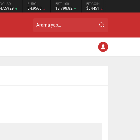
DOLAR
EURO
BIST 100
BITCOIN
47,5929
54,9560
13.798,82
$64451