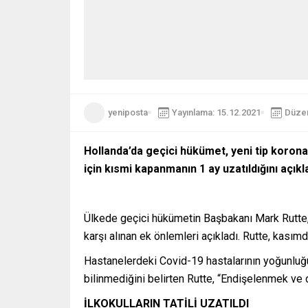
yeniposta
Yayınlama: 15.12.2021
Düzen
Hollanda’da geçici hükümet, yeni tip koron
için kısmi kapanmanın 1 ay uzatıldığını açıkla
Ülkede geçici hükümetin Başbakanı Mark Rutte, 
karşı alınan ek önlemleri açıkladı. Rutte, kası
Hastanelerdeki Covid-19 hastalarının yoğunluğu
bilinmediğini belirten Rutte, “Endişelenmek ve d
İLKOKULLARIN TATİLİ UZATILDI