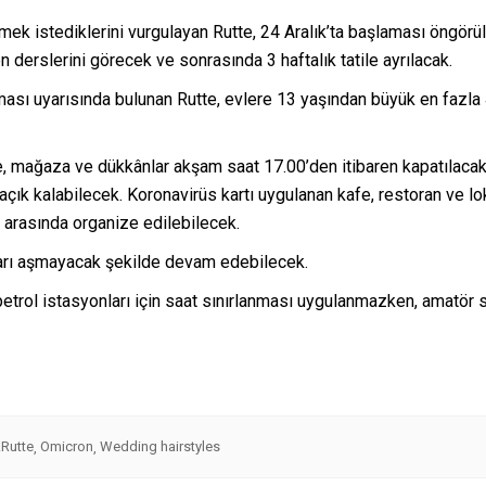
k istediklerini vurgulayan Rutte, 24 Aralık’ta başlaması öngörülen
n derslerini görecek ve sonrasında 3 haftalık tatile ayrılacak.
ılması uyarısında bulunan Rutte, evlere 13 yaşından büyük en fazla
, mağaza ve dükkânlar akşam saat 17.00’den itibaren kapatılacak. 
açık kalabilecek. Koronavirüs kartı uygulanan kafe, restoran ve lo
00 arasında organize edilebilecek.
pları aşmayacak şekilde devam edebilecek.
trol istasyonları için saat sınırlanması uygulanmazken, amatör 
Rutte
Omicron
Wedding hairstyles
,
,