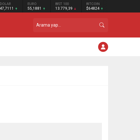
DOLAR
EURO
BIST 100
BITCOIN
47,7111
55,1881
13.779,39
$64824