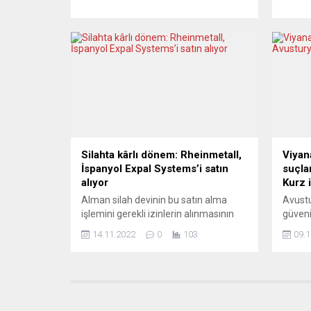
sahte oy kullanıldığı iddia edildi.
olduğu
Liberation gazetesinin
Sanayi
Cumhuriyetçiler (LR) partisinin üye
İspany
listesi ile adaylık ön seçimlerinde oy
toplum
verenlerin tanıklıklarına dayandırdığı
Türk d
bilgilere göre, LR’nin cumhurbaşkanı
dolayı
adayı olacak kişinin belirlendiği
görüle
seçimde usulsüzlükler yapıldı. Eylül...
toplant
Silahta kârlı dönem: Rheinmetall,
Viyana
İspanyol Expal Systems’i satın
suçla
alıyor
Kurz i
Alman silah devinin bu satın alma
Avustu
işlemini gerekli izinlerin alınmasının
güveni
ardından 2023’de tamamlaması
hakkın
14.11.2022
0
103
09.1
bekleniyor. Alman silah üreticisi
Başbak
Rheinmetall, çok sayıda ülkeden gelen
istifa 
mühimmat talebini karşılamak için
Dışişl
patlayıcı ve mühimmat üreticisi Expal
üstle
Systems’i 1,2 milyar avroya satın
sağ Av
almak üzere anlaşmaya vardığını
Genel 