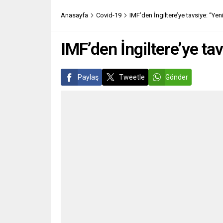
duyurdu. Rheinmetall’den yapılan
düzenl
Anasayfa
Covid-19
IMF’den İngiltere’ye tavsiye: “Ye
açıklamaya göre, İspanya merkezli
mevcut
patlayıcı ve mühimmat...
Partis
sürdür
IMF’den İngiltere’ye ta
salgın,.
Paylaş
Tweetle
Gönder