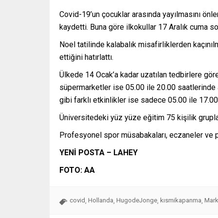
Covid-19’un çocuklar arasında yayılmasını önleme
kaydetti. Buna göre ilkokullar 17 Aralık cuma so
Noel tatilinde kalabalık misafirliklerden kaçın
ettiğini hatırlattı.
Ülkede 14 Ocak’a kadar uzatılan tedbirlere göre
süpermarketler ise 05.00 ile 20.00 saatlerinde 
gibi farklı etkinlikler ise sadece 05.00 ile 17.
Üniversitedeki yüz yüze eğitim 75 kişilik gru
Profesyonel spor müsabakaları, eczaneler ve pe
YENİ POSTA – LAHEY
FOTO: AA
covid
Hollanda
HugodeJonge
kısmikapanma
Mark
,
,
,
,