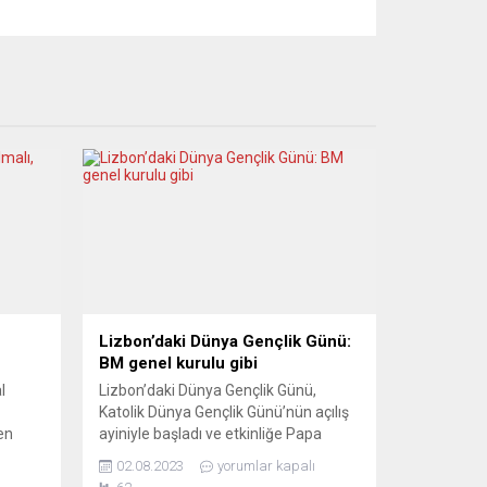
Lizbon’daki Dünya Gençlik Günü:
BM genel kurulu gibi
l
Lizbon’daki Dünya Gençlik Günü,
Katolik Dünya Gençlik Günü’nün açılış
den
ayiniyle başladı ve etkinliğe Papa
iderek
Francis’in çarşamba günü gelmesi ve
02.08.2023
yorumlar kapalı
 böyle
pazar günkü kapanışa kadar katılması