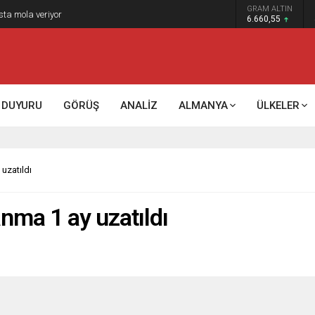
GRAM ALTIN
k kontrol mü, kolonializm mi?
6.660,55
DUYURU
GÖRÜŞ
ANALİZ
ALMANYA
ÜLKELER
uzatıldı
nma 1 ay uzatıldı