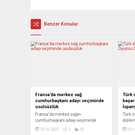
Benzer Konular
Fransa’da merkez sağ
Türk d
cumhurbaşkanı adayı seçiminde
başar
usulsüzlük
İspany
Fransa’da merkez sağın
Türk o
cumhurbaşkanı adayı seçiminde
dizile
aralarında Douglas isimli bir köpek
başarıl
25.02.2022
0
53
02.1
adına olanın da bulunduğu çok sayıda
hikâye