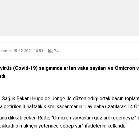
leme: 15.12.2021 10:51
74
avirüs (Covid-19) salgınında artan vaka sayıları ve Omicron
dı.
Sağlık Bakanı Hugo de Jonge ile düzenlediği ortak basın toplant
mda getirilen 3 haftalık kısmi kapanmanın 1 ay daha uzatılarak 14
na dikkati çeken Rutte, “Omicron varyantını göz ardı edemeyiz” d
ikkatli olmak için yeterince sebep var” ifadelerini kullandı.