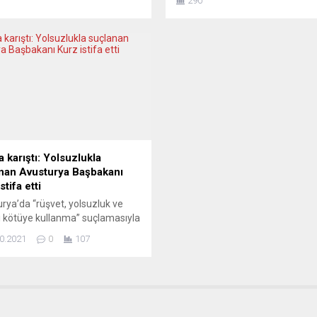
290
nu söyledi. Türk-İspanyol
bir girişim için bugün resmen yo
 ve Ticaret Odası tarafından
sayılan iki büyük ağırlığın masa
a’da gösterilen ve İspanyol
konulması ve hatta onların varlı
unda olumlu etkiler bırakan
alınarak sorular sorulması ve bu
izilerindeki oyunculuğundan
yanıtlanması gerekiyor. Biri Alma
 “Bireysel Başarı” ödülüne layık
n Cansu Dere, basın
ısında soruları...
 karıştı: Yolsuzlukla
nan Avusturya Başbakanı
stifa etti
rya’da “rüşvet, yolsuzluk ve
 kötüye kullanma” suçlamasıyla
da soruşturma başlatılan
0.2021
0
107
an Sebastian Kurz, görevinden
etti. Başbakanlık görevini
eri Bakanı Schallenberg
necek. Başbakan ve Merkez
usturya Halk Partisi (ÖVP)
Başkanı Sebastian Kurz,