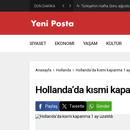
SON DAKİKA
Gazze’nin geleceği: Teknokrati
SİYASET
EKONOMİ
YAŞAM
KÜLTÜR
Anasayfa
Hollanda
Hollanda’da kısmi kapanma 1 ay 
Hollanda’da kısmi kapa
Paylaş
Tweetle
Gönder