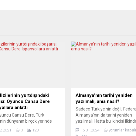
izilerinin yurtdışındaki
Almanya’nın tarihi yeniden
ısı: Oyuncu Cansu Dere
yazılmalı, ama nasıl?
ollara anlattı
Sadece Türkiye’nin değil, Federa
yuncu Cansu Dere, Türk
Almanya’nın da tarihi yeniden
rinin dünyanın birçok yerinde
yazılmalı. Hatta bu ikincisi ilkin
ı olmasının arkasında “iyi bir
daha önemli. Nitekim bu talep g
2.2021
0
128
15.01.2024
yorumlar kapalı
, senaryo, yönetmen ve ekip”
daha fazla dillendiriliyor. Ancak