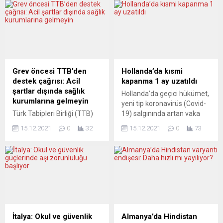
olduğumuz ve...
489 bine kadar geriledi
yapıldı, 24 bin 42 kişi iyileşti.
Almanya Federal İstatistik
Son günlerde 20 binin
Ofisi (Destatis), ekim ayına
altında seyreden günlük yeni
ilişkin imalat sanayii
vaka sayısı, bugün yeniden
istihdamı geçici verilerini
20 binin üzerine çıkmış oldu.
açıkladı. Buna göre, ülkede
Sağlık Bakanı Fahrettin
50 ve daha fazla çalışanı
Koca, Twitter hesabı
Grev öncesi TTB’den
Hollanda’da kısmi
olan imalat sanayii
üzerinden...
destek çağrısı: Acil
kapanma 1 ay uzatıldı
şirketlerinin sağladığı
şartlar dışında sağlık
Hollanda’da geçici hükümet,
istihdam,...
kurumlarına gelmeyin
yeni tip koronavirüs (Covid-
Türk Tabipleri Birliği (TTB)
19) salgınında artan vaka
Merkez Konseyi, 15 Aralık
sayıları ve Omicron
15.12.2021
0
32
15.12.2021
0
73
çarşamba günü yapılacak
varyantının yayılmasının
grev için “Sizlerden acil
önüne geçebilmek için kısmi
şartlar dışında sağlık
kapanmanın 1 ay uzatıldığını
kurumlarına başvurmayarak
açıkladı. Ülkede geçici
bizlere destek vermenizi
hükümetin Başbakanı Mark
talep ediyoruz” diyerek
Rutte, Sağlık Bakanı Hugo
destek istedi. Geçen
de Jonge ile düzenlediği
günlerde TBMM Genel
ortak basın toplantısında,
Kurulu’nda hekim ve diş
Covid-19 vakalarındaki
İtalya: Okul ve güvenlik
Almanya’da Hindistan
hekimlerinin özlük
yüksek artışa karşı alınan ek