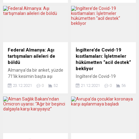
artış eğiliminde olduğunu
2021’in tüm dünyada sancılı
bildirdi. Örgütten, AA
geçtiğini ve ders alınması
muhabirinin hepatit
gerektiğini belirterek “2022,
vakalarına ilişkin sorularına
Covid-19 salgınının sonu
verilen yazılı yanıtta,
olmalı. Ama aynı zamanda
vakalarda artış eğilimi
başka bir şeyin, yeni bir
ihtimali ve tespit edilen
dayanışma çağının da
nedeni belirsiz hepatit
başlangıcı olmalı“ dedi. DSÖ
Federal Almanya: Aşı
İngiltere’de Covid-19
virüsünün Covid-19 ile
Genel Direktörü
tartışmaları aileleri de
kısıtlamaları: İşletmeler
bağlantılı olup olmadığı
Ghebreyesus, örgütün
böldü
hükümetten “acil destek“
konularını ele aldı.
Cenevre’deki merkezinde
bekliyor
Almanya’da bir anket, yüzde
Açıklamada, İngiltere’de...
yaptığı...
71’lik kesimin başta aşı
İngiltere’de Covid-19
olmak üzere aile fertleriyle
kısıtlamalarından etkilenen
23.12.2021
0
52
21.12.2021
0
56
korona konusunda tartışma
işletmeler hükümetten “acil
yaşadığını ortaya koydu.
destek“ bekliyor.
Psikologlar Noel dönemi
İngiltere’de son dönemde
öncesinde hoşgörü ve saygı
koronavirüs (Covid-19)
uyarısı yapıyor.
vakalarının hızla artmasının
Almanya’da
ardından getirilen
hükümetin korona
kısıtlamalardan etkilenen
kısıtlamaları ve özellikle yeni
işletme sahipleri,
yılda getirilmesi planlanan
hükümetten “acil mali