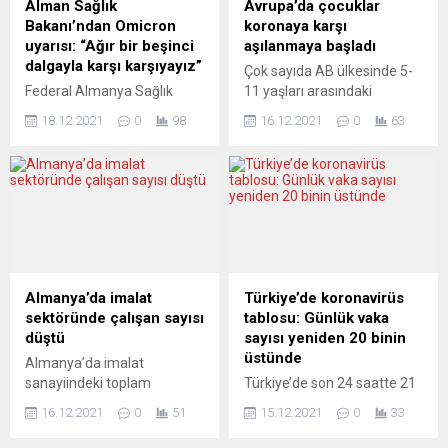
Alman Sağlık
Avrupa’da çocuklar
aşı zorunluluğu toplumda
destek” talep ediyor. Ülkede
Bakanı’ndan Omicron
koronaya karşı
kutuplaşmaya yol açarken
hızla artan Omicron varyantı
uyarısı: “Ağır bir beşinci
aşılanmaya başladı
aileleri de ikiye bölmüş
vakalarının yol açtığı korku
dalgayla karşı karşıyayız”
Çok sayıda AB ülkesinde 5-
durumda. Sağlık sigorta...
ve endişe nedeniyle
Federal Almanya Sağlık
11 yaşları arasındaki
restoran ve bar gibi çok
Bakanı Karl Lauterbach,
çocuklar koronaya karşı
sayıda işletme, Noel...
18.12.2021
0
98
16.12.2021
0
63
koronavirüs (Covid-19)
aşılanmaya başladı. Bazı
salgınında Omicron
ülkelerde aşı kuyruklarının
varyantından dolayı
oluştuğu görüldü. Birçok
hastanelerin ve toplumun
AB ülkesindesinde
büyük bir sınamayla karşı
çarşamba gününden
karşıya kalacağını
itibaren 5 ile 11 yaş
beklediğini söyledi. Bakan
arasındaki çocuklar
Karl Lauterbach, Hannover
koronaya karşı aşılanmaya
kentinde yaptığı açıklamada,
başladı. Almanya ile birlikte
Almanya’da imalat
Türkiye’de koronavirüs
salgında Omicron
İspanya, Yunanistan ve
sektöründe çalışan sayısı
tablosu: Günlük vaka
varyantından dolayı
Macaristan’da çocuklara aşı
düştü
sayısı yeniden 20 binin
Almanya’da ortaya çıkacak
yapılabilecek. Hollanda’da
üstünde
Almanya’da imalat
yeni dalgayla nasıl
ise Noel tatilinde çocuklar...
sanayiindeki toplam
Türkiye’de son 24 saatte 21
mücadele edilmesinin
istihdam, ekimde geçen yılın
bin 477 vaka, 181 can kaybı
düşünülmesi gerektiğini
16.12.2021
0
51
15.12.2021
0
33
aynı dönemine göre 30 bin
kaydedildi. Bir günde 358
belirtti. “Karşı karşıya
azaldı ve ekimde 5 milyon
bin 117 Covid-19 testi