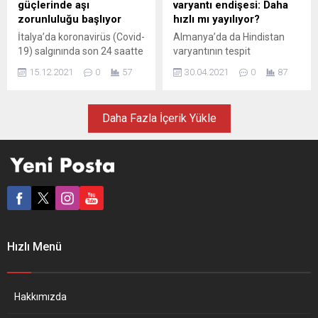
güçlerinde aşı
varyantı endişesi: Daha
haklarında iyileştirme
önlemleri açıkladı....
zorunluluğu başlıyor
hızlı mı yayılıyor?
yapılmasını öngören
İtalya’da koronavirüs (Covid-
Almanya’da da Hindistan
düzenleme teklifi geri
19) salgınında son 24 saatte
varyantının tespit
çekilmişti. AKP
120 kişinin hayatını
edilmesinin ardından durum
milletvekillerinin önergesiyle
15.12.2021
0
57
30.04.2021
0
87
kaybetmesiyle yaşamını
endişeyle izleniyor. Ancak
tekliften...
yitirenlerin sayısı 135 bini
Robert Koch Enstitüsü (RKI)
aştı. Sağlık Bakanlığının
durumu “alarm verici” olarak
Daha Fazla İçerik Yükle
verilerine göre, ülkede son
sınıflandırmak için henüz
24 saatte yapılan 776 bin
erken olduğunu açıkladı.
563 testte 20 bin 677 kişiye
Bütün dünyayı etkisi altına
Kovid-19 tanısı konuldu.
alan koronavirüs salgınında
Böylece salgının başladığı
üçüncü dalga ile mücadele
şubat 2020’den bu yana
eden Almanya’da
toplam vaka sayısı 5
Hindistan’da tespit edilen
milyon...
yeni tür Covid-19
mutasyonuna rastlandığı
Hızlı Menü
bildirildi. Covid-19 salgınını
izlemekle...
Hakkımızda