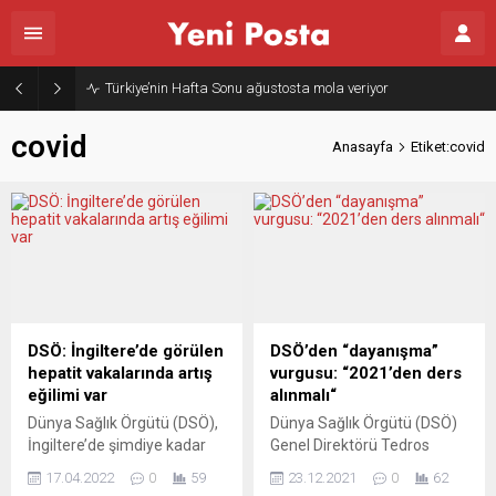
Türkiye’nin Hafta Sonu ağustosta mola veriyor
covid
Anasayfa
Etiket:covid
DSÖ: İngiltere’de görülen
DSÖ’den “dayanışma”
hepatit vakalarında artış
vurgusu: “2021’den ders
eğilimi var
alınmalı“
Dünya Sağlık Örgütü (DSÖ),
Dünya Sağlık Örgütü (DSÖ)
İngiltere’de şimdiye kadar
Genel Direktörü Tedros
74 kişide tespit edilen
Adhanom Ghebreyesus,
17.04.2022
0
59
23.12.2021
0
62
“gizemli hepatit” vakalarının
Covid-19 salgını nedeniyle